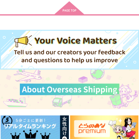
787
286
円
円
（税込）
叢雲カゲツ
（税込）
スカリー×男監督生
聖川真斗×神宮寺レン
サンプル
サンプル
サンプル
神懸かれ、キラーチュ
神懸かれ、キラーチュ
窓際族、ゲーム世界の
作品詳細
作品詳細
作品詳細
ーン。
ーン。 2
悪徳ギルド長に転生す
る 仕事をサボるため
KADOKAWA
KADOKAWA
スターツ出版
に「業務効率化」して
いたら、なぜか部下か
880
924
1,540
円
円
円
（税込）
（税込）
（税込）
ら崇拝される愛され上
司になっていた件
サンプル
サンプル
サンプル
作品詳細
作品詳細
作品詳細
Live with
With Love
with you
Lilac
カニ鍋重工
doodle
472
1,320
787
円
円
円
（税込）
（税込）
（税込）
七種茨×あんず
大黒可不可×浜咲楓
流川楓×三井寿