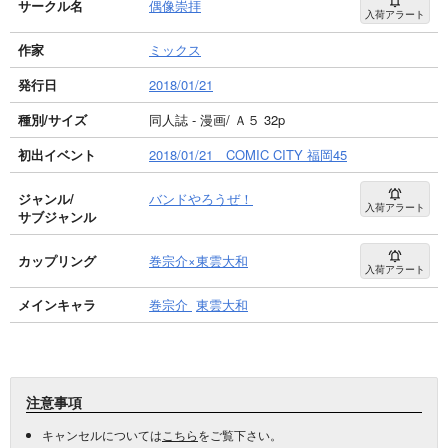
サークル名
偶像崇拝
入荷アラート
作家
ミックス
発行日
2018/01/21
種別/サイズ
同人誌 - 漫画/ Ａ５ 32p
初出イベント
2018/01/21 COMIC CITY 福岡45
ジャンル/
バンドやろうぜ！
入荷アラート
サブジャンル
カップリング
巻宗介×東雲大和
入荷アラート
メインキャラ
巻宗介
東雲大和
注意事項
キャンセルについては
こちら
をご覧下さい。