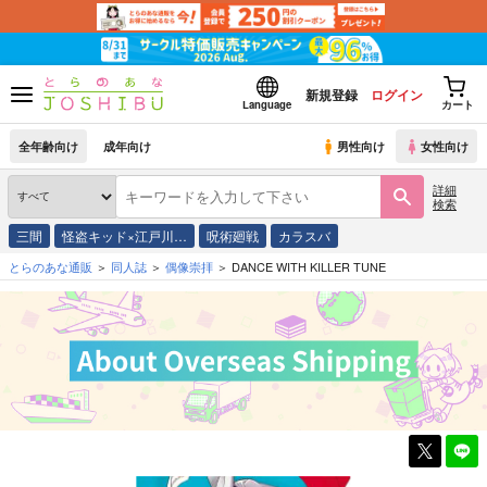
新規登録
ログイン
Language
カート
全年齢向け
成年向け
男性向け
女性向け
詳細
検索
三間
怪盗キッド×江戸川…
呪術廻戦
カラスバ
とらのあな通販
同人誌
偶像崇拝
DANCE WITH KILLER TUNE