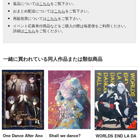
返品については
こちら
をご覧下さい。
おまとめ配送については
こちら
をご覧下さい。
再販投票については
こちら
をご覧下さい。
イベント応募券付商品などをご購入の際は毎度便をご利用ください。
詳細は
こちら
をご覧ください。
一緒に買われている同人作品または類似商品
One Dance After Ano
Shall we dance?
WORLDS END LA DA