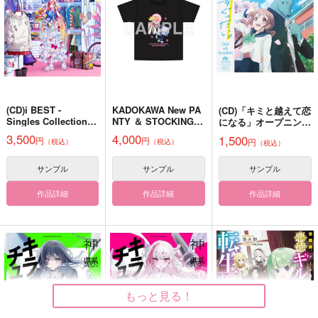
Ziploc
550
834
円
円
（税込）
（税込）
2,859
円
（税込）
キョウヤ×カラスバ
夜鷹純×明浦路司
三鷹アサヒ
サンプル
サンプル
サンプル
作品詳細
作品詳細
作品詳細
(CD)i BEST -
KADOKAWA New PA
(CD)「キミと越えて恋
Singles Collection-
NTY ＆ STOCKING w
になる」オープニング
(通常
ith GARTERBELT T
テーマ くすぐった
3,500
4,000
1,500
円
円
円
（税込）
（税込）
盤)/CHiCO with Hone
シャツ 和装ver.
（税込）
い。(アニメ
yWorks
盤)/CHiCO with Hone
yWorks
サンプル
サンプル
サンプル
作品詳細
作品詳細
作品詳細
WITH YOU
Seven Night with yo
Being With You Isn't
u
Half Bad
メタリック地平線
もっと見る！
二階建て
mono
944
円
（税込）