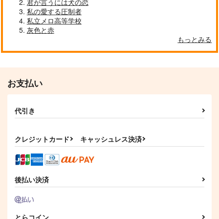
君が言うには犬の恋
サンプル
サンプル
サンプル
私の愛する圧制者
私立メロ高等学校
作品詳細
作品詳細
作品詳細
灰色と赤
もっとみる
お支払い
代引き
クレジットカード
キャッシュレス決済
グラスハート キラー
それをアイと呼ぶには
SKY TUNE PAPA1.5
チューン
まだ
メガキノ
MEGALO VISION
えびを崇拝せよ
後払い決済
472
円
（税込）
472
660
円
円
（税込）
（税込）
インドラ
高岡尚
須王芦佳×在間樹帆
とらコイン
サンプル
サンプル
サンプル