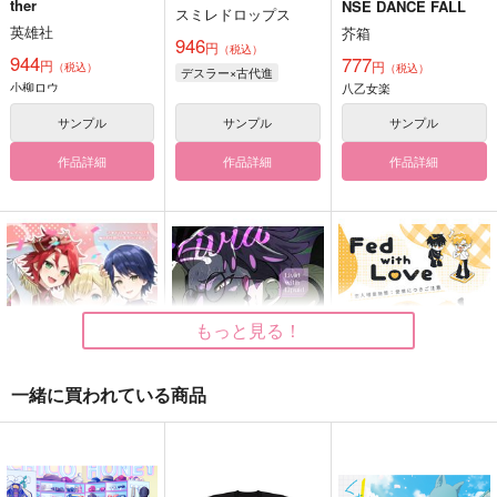
ther
NSE DANCE FALL
スミレドロップス
英雄社
芥箱
946
円
（税込）
944
777
円
円
（税込）
（税込）
デスラー×古代進
小柳ロウ
八乙女楽
サンプル
サンプル
サンプル
作品詳細
作品詳細
作品詳細
もっと見る！
一緒に買われている商品
WITH仲良しアンソロ
Livid with Liquid
Fed with Love
ジー Triangle sketch
くいきんとん
つぶあんこしあん