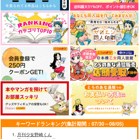
サンプル
サンプル
サンプル
作品詳細
作品詳細
作品詳細
mori's secret with au
ロンド ~withネコのハ
LIFE WITH AN ANDR
n
ンコさん~
OID
青色みかん
はるのうた
白い波
キーワードランキング(集計期間：07/30～08/05)
440
1,980
891
円
円
円
（税込）
（税込）
（税込）
岩泉一×及川徹
山田利吉×土井半助
エルヴィン×リヴァイ
月刊少女野崎くん