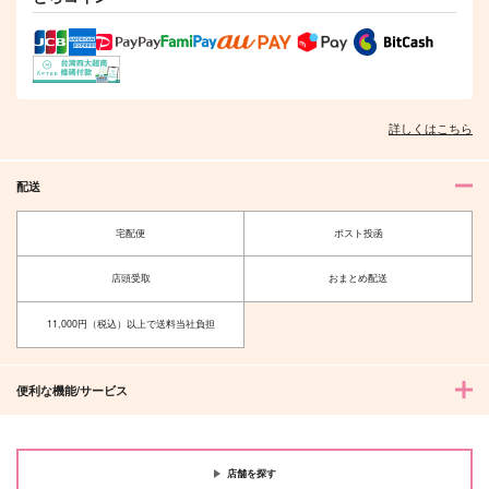
作品詳細
作品詳細
作品詳細
詳しくはこちら
配送
宅配便
ポスト投函
店頭受取
おまとめ配送
11,000円（税込）以上で送料当社負担
NIGHT TUNE
SKY TUNE PAPA
gloria
メガキノ
472
787
円
円
（税込）
（税込）
便利な機能/サービス
インドラ
Dr.レイシオ×アベンチュリン
サンプル
サンプル
店舗を探す
作品詳細
作品詳細