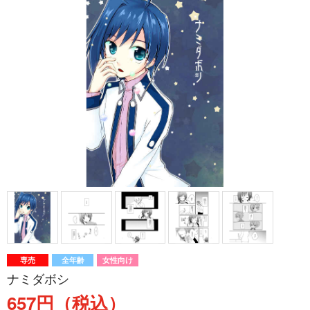
専売
全年齢
女性向け
ナミダボシ
657円（税込）