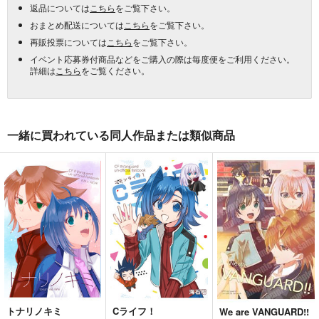
返品については
こちら
をご覧下さい。
おまとめ配送については
こちら
をご覧下さい。
再販投票については
こちら
をご覧下さい。
イベント応募券付商品などをご購入の際は毎度便をご利用ください。
詳細は
こちら
をご覧ください。
一緒に買われている同人作品または類似商品
トナリノキミ
Cライフ！
We are VANGUARD!!