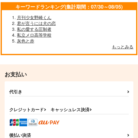
キーワードランキング(集計期間：07/30～08/05)
月刊少女野崎くん
君が言うには犬の恋
私の愛する圧制者
私立メロ高等学校
灰色と赤
もっとみる
お支払い
キャベツ畑でつかまえ
ぼくらはこうして生き
て
ていく
ぴよぴよ饅頭本舗
麦ちょこごはん
代引き
315
1,100
円
円
（税込）
（税込）
バラム×カルエゴ
雑渡昆奈門×善法寺伊作
クレジットカード
キャッシュレス決済
サンプル
サンプル
作品詳細
作品詳細
後払い決済