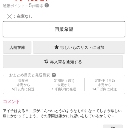
5
通販ポイント：
pt獲得
？
╳
：在庫なし
再販希望
店舗在庫
欲しいものリストに追加
再入荷を通知する
おまとめ目安と発送目安
?
毎度便
定期便（週1)
定期便（月2)
未定から
未定から
未定から
5日以内に発送
10日以内に発送
14日以内に発送
コメント
アイチはある日、涙がこんぺいとうのようなものになってしまう珍しい
病にかかってしまう。その原因は誰かに片思いをしているからで…