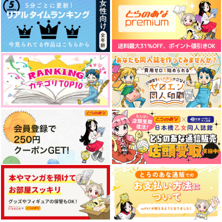
作品詳細
作品詳細
作品詳細
特装版 ボーイッシュ
まちがいだらけの麦の
愛さないといわれまし
彼女が可愛すぎる 5
恋ですが、
ても 元魔王の伯爵令
嬢は生真面目軍人に餌
スクウェア・エニック
三交社
双葉社
付けをされて幸せにな
ス
る 7
880
792
円
円
（税込）
（税込）
1,470
円
（税込）
サンプル
サンプル
サンプル
UNIVERSE！！3
UNIVERSE！！２
結局、めでたし
KIN麦
KIN麦
作品詳細
作品詳細
作品詳細
ダサイ本屋さん
944
787
499
円
円
円
（税込）
（税込）
（税込）
ルシファー
ルシファー
鯉登音之進×月島基
サンプル
サンプル
サンプル
作品詳細
作品詳細
作品詳細