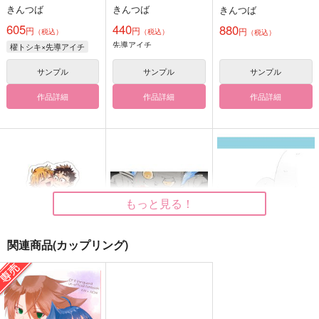
きんつば
きんつば
きんつば
605
440
880
円
円
円
（税込）
（税込）
（税込）
先導アイチ
櫂トシキ×先導アイチ
サンプル
サンプル
サンプル
作品詳細
作品詳細
作品詳細
もっと見る！
関連商品(カップリング)
あかいろステップ 自
HELLO YOU
恋の予感？！
立アクリルスタンド
mgyk
はだしでかける！
麦茶房