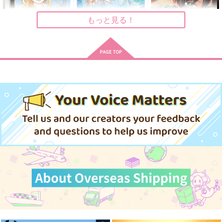
サンプル
サンプル
サンプル
もっと見る！
作品詳細
作品詳細
作品詳細
田んぼで拾った女騎
(CD)
ボーイッシュ彼女が可
士、田舎で俺の嫁だと
「BanG Dream!」
愛すぎる 5
思われている 8
「カードファイト!! ヴ
1,760
講談社
スクウェア・エニック
円
（税込）
ァンガー
ド Divinez デラック
ス
792
円
（税込）
ス決勝編」オープニン
770
円
グテー
（税込）
マ Feathered Dreams
(通常盤)/Morfonica
サンプル
サンプル
サンプル
まぶやー再録集10
とある屋敷からの脱出
テセウスの櫂を漕ぐ1
作品詳細
作品詳細
作品詳細
ラビリンスからの脱出
水琴洞
ロックフィル牧場
まぶやー
1,227
1,360
円
円
（税込）
（税込）
3,573
円
（税込）
ゲゲ郎＋水木
不死川実弥×不死川玄弥
降谷零
サンプル
サンプル
サンプル