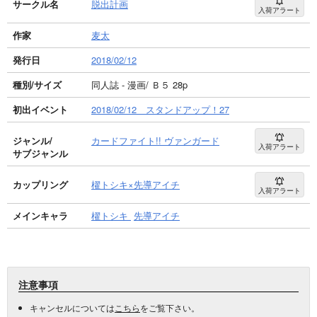
サークル名
脱出計画
入荷アラート
作家
麦太
発行日
2018/02/12
種別/サイズ
同人誌 - 漫画/ Ｂ５ 28p
初出イベント
2018/02/12 スタンドアップ！27
ジャンル/
カードファイト!! ヴァンガード
入荷アラート
サブジャンル
カップリング
櫂トシキ×先導アイチ
入荷アラート
メインキャラ
櫂トシキ
先導アイチ
注意事項
キャンセルについては
こちら
をご覧下さい。