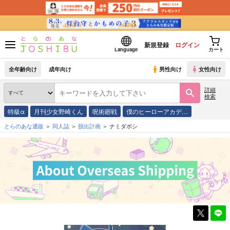
新規登録
ログイン
Language
カート
全年齢向け
成年向け
男性向け
女性向け
詳細
検索
特級α
月刊少女野崎くん
呪術廻戦
僕のヒーローアカデ…
とらのあな通販
同人誌
脱出計画
ナミダボシ