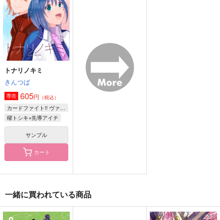
1,572
473
円
円
（税込）
（税込）
1,100
円
（税込）
女監督生
土井半助×女夢主
サンプル
サンプル
サンプル
作品詳細
作品詳細
作品詳細
トナリノキミ
きんつば
605
円
専売
（税込）
カードファイト!! ヴァンガード
櫂トシキ×先導アイチ
サンプル
カート
おもてうら（白）
key card
ねこねこねこ！
一緒に買われている商品
はだしでかける！
SPECIAL TRUCK
THALASSA
157
682
944
円
円
円
（税込）
（税込）
（税込）
大典太光世
土井半助×女夢主
千×二階堂大和