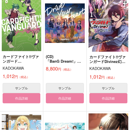
サンプル
サンプル
サンプル
作品詳細
作品詳細
作品詳細
カードファイト!!ヴァ
(CD)
カードファイト!!ヴァ
ンガード
「BanG Dream!」
ンガードDivinez幻真
YouthQuake 8
「カードファイト!! ヴ
覚醒編 1
8,800
KADOKAWA
KADOKAWA
円
（税込）
ァンガー
ド Divinez デラック
1,012
1,012
円
円
（税込）
（税込）
ス決勝編」エンディン
グテー
サンプル
サンプル
サンプル
マ Drive Your Heart(
Blu-ray付生産限定
hand
べびぷり！
もし、亀の上に犬がう
盤)/Poppin'Party
作品詳細
作品詳細
作品詳細
○こしたら、どうやっ
みろこ
ケミカルシナモン
て脱出する！？
いわし運転
629
657
円
円
（税込）
（税込）
787
円
一条シン
（税込）
スティーブン×レオナルド
空条承太郎