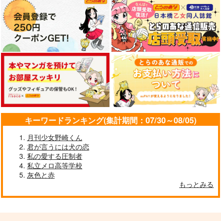
作品詳細
作品詳細
作品詳細
キーワードランキング(集計期間：07/30～08/05)
月刊少女野崎くん
君が言うには犬の恋
I hope to see you ag
I Want to Devour Yo
I want to be the one f
ain
u
or you
私の愛する圧制者
私立メロ高等学校
さばみけ
ごんきづね
なつのあさ
灰色と赤
880
550
1,257
円
円
円
（税込）
（税込）
もっとみる
（税込）
潔世一
ザックス×クラウド
四葉環×逢坂壮五
サンプル
サンプル
サンプル