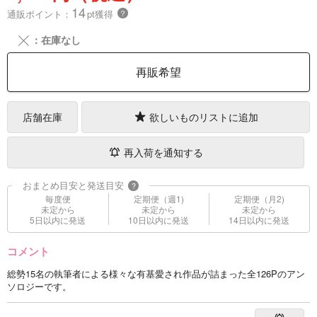
14
通販ポイント：
pt獲得
？
╳
：在庫なし
再販希望
店舗在庫
欲しいものリストに追加
再入荷を通知する
おまとめ目安と発送目安
?
毎度便
定期便（週1)
定期便（月2)
未定から
未定から
未定から
5日以内に発送
10日以内に発送
14日以内に発送
コメント
総勢15名の執筆者による様々な有基愛され作品が詰まった全126Pのアン
ソロジーです。