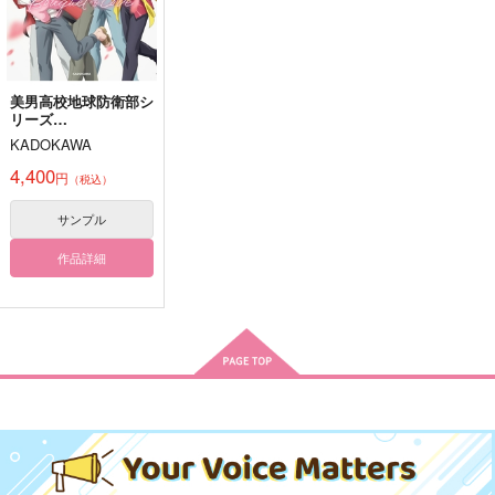
サンプル
サンプル
サンプル
作品詳細
作品詳細
作品詳細
美男高校地球防衛部シ
リーズ
10th Anniversary Bo
KADOKAWA
ok Bouquet of Love
4,400
円
（税込）
サンプル
作品詳細
If I Hadn’t Seen You,
To-
路地裏Close to you
1
Do: A Life With You
ポポラスベリー
小高い丘
しゅう9
300
円
（税込）
629
629
円
円
（税込）
（税込）
十王院カケル×香賀美タイガ
オクジー×バデーニ
そに鳥理凰×明浦路司