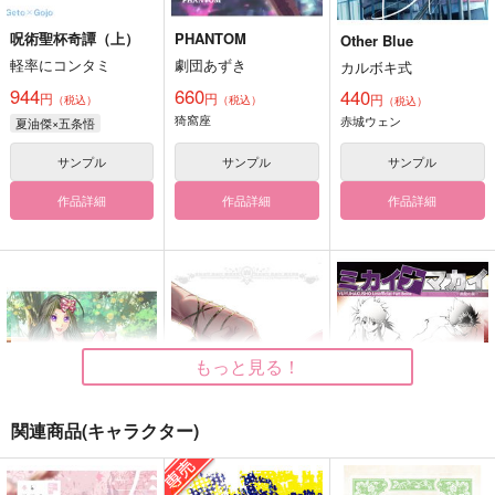
呪術聖杯奇譚（上）
PHANTOM
Other Blue
軽率にコンタミ
劇団あずき
カルボキ式
944
660
440
円
円
円
（税込）
（税込）
（税込）
猗窩座
赤城ウェン
夏油傑×五条悟
サンプル
サンプル
サンプル
作品詳細
作品詳細
作品詳細
もっと見る！
関連商品(キャラクター)