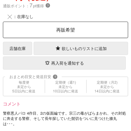
7
通販ポイント：
pt獲得
？
╳
：在庫なし
再販希望
店舗在庫
欲しいものリストに追加
再入荷を通知する
おまとめ目安と発送目安
?
毎度便
定期便（週1)
定期便（月2)
未定から
未定から
未定から
5日以内に発送
10日以内に発送
14日以内に発送
コメント
警察悪人パロ 4作目、2の仮面編です。宗三の毒がばらまかれ、その対処
に奔走する警察、そして長年探していた髭切をついに見つけた膝丸
は･･･。