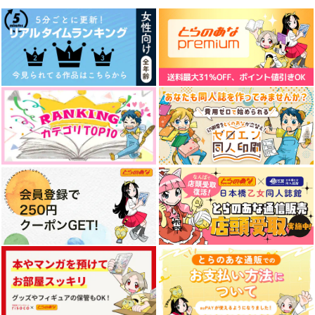
鶯丸のおしゃれ七変化
BLOOM BLOOM
あふるる恋慕
モンスーン
89商事
ATARAYO
660
787
472
円
円
専売
専売
円
専売
（税込）
（税込）
（税込）
刀剣乱舞
大包平×鶯丸
刀剣乱舞
大包平×鶯丸
刀剣乱舞
髭切×審神者
サンプル
サンプル
サンプル
カート
カート
カート