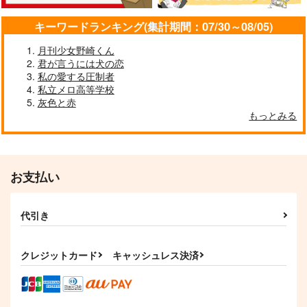
キーワードランキング(集計期間：07/30～08/05)
月刊少女野崎くん
君が言うには犬の恋
私の愛する圧制者
私立メロ高等学校
インテリジェンス・サ
逸話の陰
灰色と赤
イクル10（下）
青物商会
もっとみる
FORELSKET
660
円
専売
（税込）
2,357
円
（税込）
刀剣乱舞
膝丸×髭切
刀剣乱舞
三日月宗近
山姥切国広
髭切
お支払い
サンプル
サンプル
代引き
カート
カート
クレジットカード
キャッシュレス決済