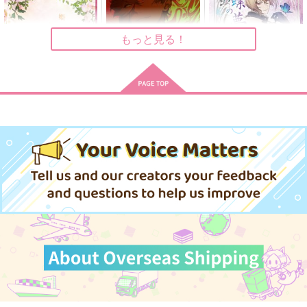
600
円
（税込）
花沢勇作×尾形百之助
もっと見る！
サンプル
作品詳細
姫さま、お手をどうぞ
ベラベラ自分でしゃべ
胡蝶の夢
って恥ずかしい奴だな
青物商会
花語り
TIKTACLOCK
880
2,144
円
専売
円
（税込）
（税込）
944
円
（税込）
刀剣乱舞
膝丸×髭切
刀剣乱舞
刀剣乱舞
髭切×女審神者
鶯丸×女審神者
サンプル
サンプル
サンプル
カート
カート
カート