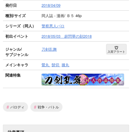
発行日
2018/04/09
種別/サイズ
同人誌 - 漫画/ Ｂ５ 46p
シリーズ（同人）
警察悪人パロ
初出イベント
2018/05/03 超閃華の刻2018
ジャンル/
刀剣乱舞
入荷アラート
サブジャンル
メインキャラ
鶯丸
髭切
膝丸
関連特集
#
#
パロディ
戦争・バトル
注意事項