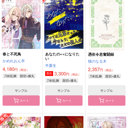
黒王国物語ボイスドラ
豚剣乱舞十四 最終決
ミカイナマカイ
マ第２巻
戦編八
BBC
NijiiroMix.
天気雪
1,100
円
（税込）
1,210
787
円
円
（税込）
（税込）
浦飯幽助
三日月宗近
サンプル
サンプル
サンプル
作品詳細
作品詳細
作品詳細
春と不死鳥
あなたの××になりた
憑依令息奮闘録
い
かめれおん亭
猫のなる木
半夏生
4,180
2,357
円
円
（税込）
（税込）
3,300
円
専売
（税込）
刀剣乱舞
髭切×膝丸
刀剣乱舞
髭切×膝丸
刀剣乱舞
髭切×膝丸
サンプル
サンプル
サンプル
カート
カート
カート
【勇尾】夜に這う者
Crescent