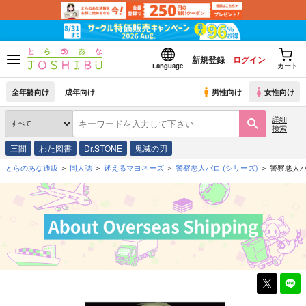
新規登録
ログイン
Language
カート
全年齢向け
成年向け
男性向け
女性向け
詳細
検索
三間
わた図書
Dr.STONE
鬼滅の刃
とらのあな通販
同人誌
迷えるマヨネーズ
警察悪人パロ
(シリーズ)
警察悪人パ