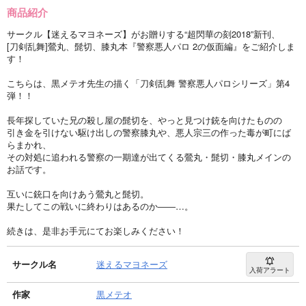
商品紹介
サークル【迷えるマヨネーズ】がお贈りする“超閃華の刻2018”新刊、
[刀剣乱舞]鶯丸、髭切、膝丸本『警察悪人パロ 2の仮面編』をご紹介しま
す！
こちらは、黒メテオ先生の描く「刀剣乱舞 警察悪人パロシリーズ」第4
弾！！
長年探していた兄の殺し屋の髭切を、やっと見つけ銃を向けたものの
引き金を引けない駆け出しの警察膝丸や、悪人宗三の作った毒が町にば
らまかれ、
その対処に追われる警察の一期達が出てくる鶯丸・髭切・膝丸メインの
お話です。
互いに銃口を向けあう鶯丸と髭切。
果たしてこの戦いに終わりはあるのか――…。
続きは、是非お手元にてお楽しみください！
サークル名
迷えるマヨネーズ
入荷アラート
作家
黒メテオ