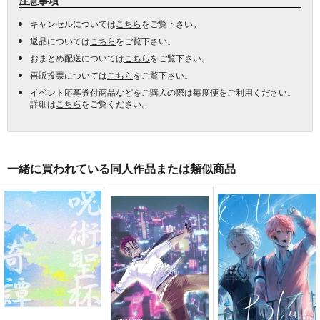
キャンセルについては
こちら
をご覧下さい。
返品については
こちら
をご覧下さい。
おまとめ配送については
こちら
をご覧下さい。
再販投票については
こちら
をご覧下さい。
イベント応募券付商品などをご購入の際は毎度便をご利用ください。
詳細は
こちら
をご覧ください。
一緒に買われている同人作品または類似商品