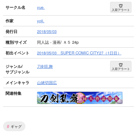
サークル名
yue.
入荷アラート
作家
yoji.
発行日
2018/05/03
種別/サイズ
同人誌 - 漫画/ Ａ５ 24p
初出イベント
2018/05/03 SUPER COMIC CITY27（1日目）
ジャンル/
刀剣乱舞
入荷アラート
サブジャンル
メインキャラ
山姥切国広
関連特集
#
ギャグ