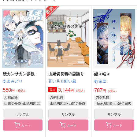
視線の先
愛の太陽
あとはお前の思うつぼ
サークル
ctrl＋
エダツミ
770
858
1,257
円
円
円
（税込）
（税込）
（税込）
山姥切長義×山姥切国広
山姥切長義×山姥切国広
山姥切国広×山姥切長義
サンプル
サンプル
サンプル
作品詳細
作品詳細
作品詳細
続カンサカン参観
山姥切長義の恋語り
縷々転々
あまみどり
蒼い月と紅い風
壱途屋
550
3,144
787
円
円
専売
円
（税込）
（税込）
（税込）
刀剣乱舞
刀剣乱舞
刀剣乱舞
山姥切長義×山姥切国広
山姥切国広×山姥切長義
山姥切長義×山姥切国広
サンプル
サンプル
サンプル
カート
カート
カート