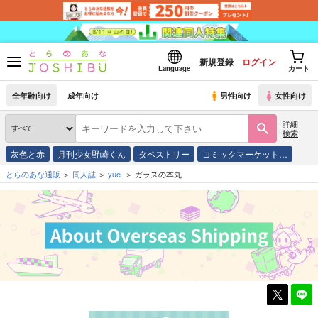
新規登録
ログイン
Language
カート
全年齢向け
成年向け
男性向け
女性向け
詳細
検索
灰色と赤
月刊少女野崎くん
タペストリー
コミックマーケット…
とらのあな通販
同人誌
yue.
ガラスの本丸