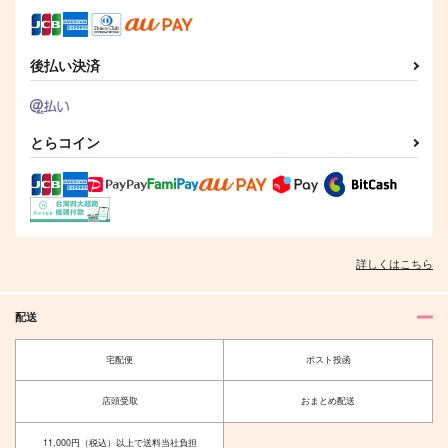
689
円
（税込）
山姥切長義×山姥切国広
山姥切国広×山姥切長義
山姥切国広
サンプル
サンプル
サンプル
後払い決済
作品詳細
作品詳細
作品詳細
とらコイン
くにちょぎつめ！
山姥切劇場 極
恋と呪いは紙一重！？
ONE CHANCE!
C.latte
あめだまファクトリ
詳しくはこちら
ー
707
472
円
円
専売
（税込）
（税込）
550
刀剣乱舞
刀剣乱舞
円
（税込）
配送
山姥切国広×山姥切長義
山姥切国広×山姥切長義
刀剣乱舞
山姥切国広×山姥切長義
御手軽屋台手引草
ウィークエンドウィズ
宅配便
ポスト投函
ユー！！
79番
サンプル
サンプル
サンプル
にぃ７
店頭受取
おまとめ配送
1,100
円
（税込）
707
カート
カート
カート
円
（税込）
山姥切国広
11,000円（税込）以上で送料当社負担