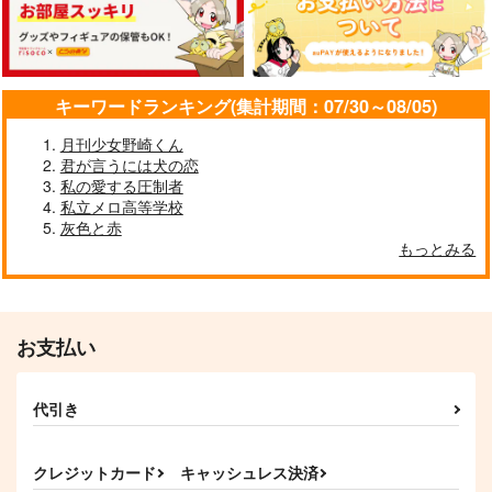
10musuB
550
1,887
円
円
（税込）
（税込）
1,257
円
（税込）
山姥切長義×山姥切国広
山姥切国広×山姥切長義
山姥切国広
サンプル
サンプル
サンプル
キーワードランキング(集計期間：07/30～08/05)
作品詳細
作品詳細
作品詳細
月刊少女野崎くん
君が言うには犬の恋
私の愛する圧制者
私立メロ高等学校
灰色と赤
もっとみる
真冬の王は真夏の夢を
鳩星に願いをキス
傷の帳/解前編
見るか
PINK POWER
いであろっく
AMBIVALENT
315
1,155
円
専売
円
専売
（税込）
（税込）
1,572
円
専売
（税込）
刀剣乱舞
刀剣乱舞
お支払い
刀剣乱舞
山姥切国広×山姥切長義
山姥切国広×山姥切長義
山姥切国広×山姥切長義
代引き
サンプル
サンプル
サンプル
猫になりたい
サマー！バケイショ
夏夕
ン！！
ctrl＋
fefefe
カート
カート
カート
ONE CHANCE!
クレジットカード
キャッシュレス決済
708
157
円
円
（税込）
（税込）