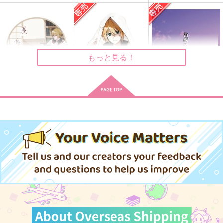
どうも山姥切です
彼氏のおうち！
雪解けの頃より
fefefe
talisona
メメントミント
472
472
1,477
円
円
円
（税込）
（税込）
（税込）
山姥切国広×山姥切長義
山姥切国広×山姥切長義
山姥切国広×山姥切長義
もっと見る！
サンプル
サンプル
サンプル
作品詳細
作品詳細
作品詳細
屋烏之愛
視線の先
常闇の先、光明の日々
【再版】
とんでろ
サークル
白黒パラノイア
1,100
770
円
円
専売
（税込）
（税込）
1,100
円
専売
（税込）
刀剣乱舞
刀剣乱舞
刀剣乱舞
山姥切長義×山姥切国広
山姥切長義×山姥切国広
山姥切長義×山姥切国広
サンプル
サンプル
サンプル
カート
カート
カート
ｆ
庭ばうむ
再録集)本丸さんちの