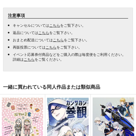
注意事項
キャンセルについては
こちら
をご覧下さい。
返品については
こちら
をご覧下さい。
おまとめ配送については
こちら
をご覧下さい。
再販投票については
こちら
をご覧下さい。
イベント応募券付商品などをご購入の際は毎度便をご利用ください。
詳細は
こちら
をご覧ください。
一緒に買われている同人作品または類似商品