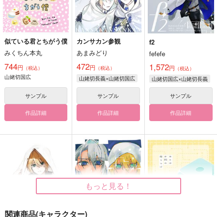
似ている君とちがう僕
カンサカン参観
f2
みくちん本丸
あまみどり
fefefe
744
472
1,572
円
円
円
（税込）
（税込）
（税込）
山姥切国広
山姥切長義×山姥切国広
山姥切国広×山姥切長義
サンプル
サンプル
サンプル
作品詳細
作品詳細
作品詳細
もっと見る！
関連商品(キャラクター)