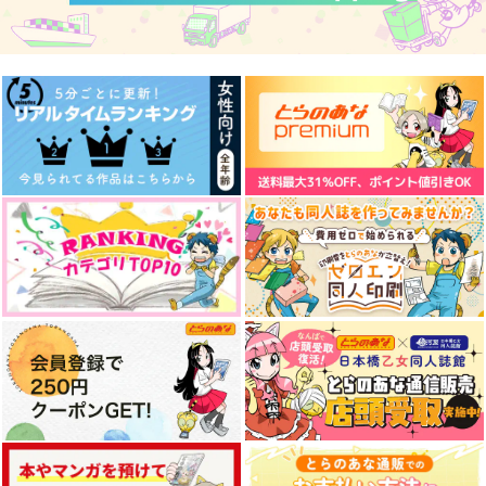
ちいさな国広くん
fefefe
79番
ユウラク
3,929
880
円
円
（税込）
（税込）
3,280
円
山姥切国広
（税込）
山姥切国広×山姥切長義
山姥切国広
サンプル
サンプル
サンプル
作品詳細
作品詳細
作品詳細
手のひらに初恋
銀と金の再録集－表－
うちの写しはそんな事
言わない
honey:xxx
白黒パラノイア
fefefe
472
1,100
円
円
専売
（税込）
（税込）
629
円
（税込）
刀剣乱舞
刀剣乱舞
刀剣乱舞
山姥切国広×山姥切長義
山姥切長義×山姥切国広
山姥切国広×山姥切長義
サンプル
サンプル
サンプル
続カンサカン参観
まんばちゃんとまんば
Ocean eyes
カート
カート
カート
くん-総集編-
あまみどり
ぼんくら