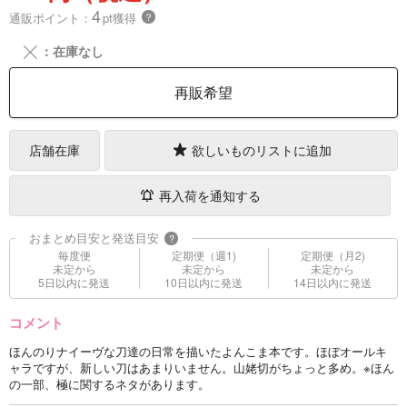
4
通販ポイント：
pt獲得
？
╳
：在庫なし
再販希望
店舗在庫
欲しいものリストに追加
再入荷を通知する
おまとめ目安と発送目安
?
毎度便
定期便（週1)
定期便（月2)
未定から
未定から
未定から
5日以内に発送
10日以内に発送
14日以内に発送
コメント
ほんのりナイーヴな刀達の日常を描いたよんこま本です。ほぼオールキ
ャラですが、新しい刀はあまりいません。山姥切がちょっと多め。※ほん
の一部、極に関するネタがあります。