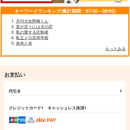
Mermaid Memory
Revelation
キーワードランキング(集計期間：07/30～08/05)
シキマニ
はらへり。
宇宙の果てまで
蒸発プリズム
月刊少女野崎くん
6,287
770
315
円
円
君が言うには犬の恋
円
（税込）
（税込）
（税込）
私の愛する圧制者
リーチ兄弟×アズール
ベジータ×ブルマ
ルートヴィッヒ×フェリシアーノ
私立メロ高等学校
灰色と赤
サンプル
サンプル
サンプル
もっとみる
作品詳細
作品詳細
作品詳細
お支払い
代引き
クレジットカード
キャッシュレス決済