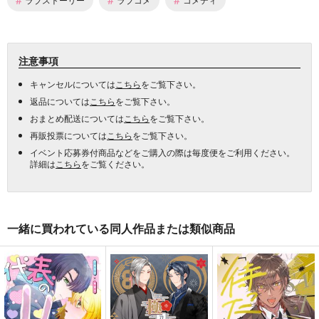
注意事項
キャンセルについては
こちら
をご覧下さい。
返品については
こちら
をご覧下さい。
おまとめ配送については
こちら
をご覧下さい。
再販投票については
こちら
をご覧下さい。
イベント応募券付商品などをご購入の際は毎度便をご利用ください。
詳細は
こちら
をご覧ください。
一緒に買われている同人作品または類似商品