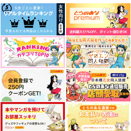
テルマエ・トリップ
Baby,baby,baby!!!!!
ツメテタシテ
akashic records
LEMONADE.
鳩小屋
1,257
572
715
円
円
円
（税込）
（税込）
（税込）
Dr.レイシオ×アベンチュリン
月永レオ×瀬名泉
武田晴信×長尾景虎
サンプル
サンプル
サンプル
作品詳細
作品詳細
作品詳細