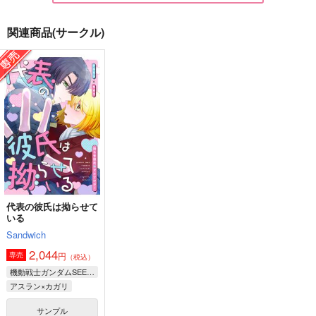
関連商品(サークル)
ファンタジアタイム！
スイートサレンダー
なぎれおとロンドンの
日々
グラナディラ
PONZOOM
ham
787
1,320
円
円
（税込）
（税込）
1,100
円
クレス・アルベイン
（税込）
エドモン×ぐだ子
凪誠士郎×御影玲王
サンプル
サンプル
サンプル
作品詳細
作品詳細
作品詳細
代表の彼氏は拗らせて
いる
Sandwich
2,044
円
専売
（税込）
機動戦士ガンダムSEED FREEDOM
アスラン×カガリ
サンプル