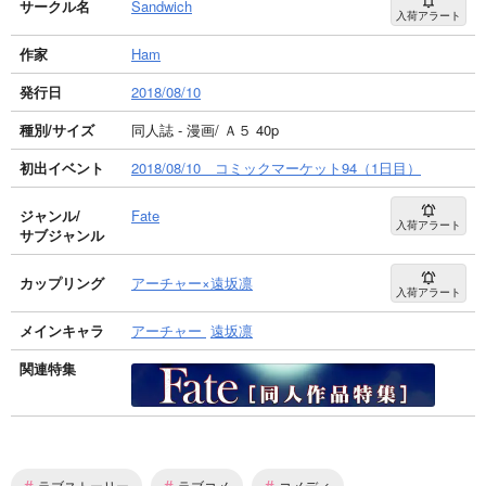
サークル名
Sandwich
入荷アラート
作家
Ham
発行日
2018/08/10
種別/サイズ
同人誌 - 漫画/ Ａ５ 40p
初出イベント
2018/08/10 コミックマーケット94（1日目）
ジャンル/
Fate
入荷アラート
サブジャンル
カップリング
アーチャー×遠坂凛
入荷アラート
メインキャラ
アーチャー
遠坂凛
関連特集
#
#
#
ラブストーリー
ラブコメ
コメディ