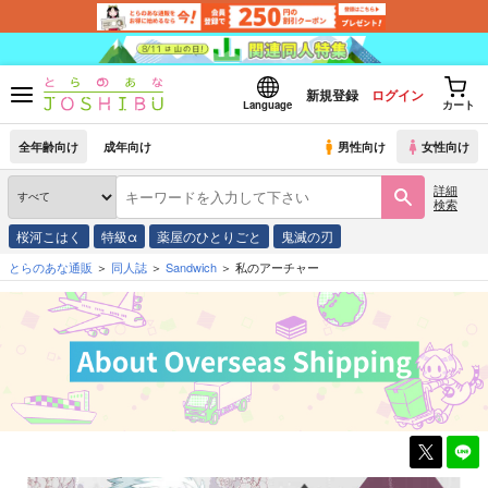
新規登録
ログイン
Language
カート
全年齢向け
成年向け
男性向け
女性向け
詳細
検索
桜河こはく
特級α
薬屋のひとりごと
鬼滅の刃
とらのあな通販
同人誌
Sandwich
私のアーチャー