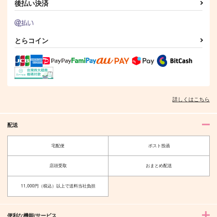
スロウメロウスタート
ファースト・ファース
スイートベッドタイム
後払い決済
ト・ファーストキス
どこの馬の骨
晴る
夏櫨
787
787
円
円
（税込）
（税込）
572
円
（税込）
赤井秀一×安室透
リオセスリ×ヌヴィレット
とらコイン
千×百
サンプル
サンプル
サンプル
作品詳細
作品詳細
作品詳細
詳しくはこちら
配送
宅配便
ポスト投函
店頭受取
おまとめ配送
11,000円（税込）以上で送料当社負担
ラブソングが歌えな
アラバスタの休日
便利な機能/サービス
い！？