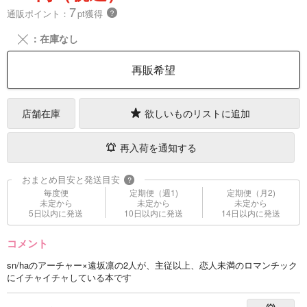
7
通販ポイント：
pt獲得
？
╳
：在庫なし
再販希望
店舗在庫
欲しいものリストに追加
再入荷を通知する
おまとめ目安と発送目安
?
毎度便
定期便（週1)
定期便（月2)
未定から
未定から
未定から
5日以内に発送
10日以内に発送
14日以内に発送
コメント
sn/haのアーチャー×遠坂凛の2人が、主従以上、恋人未満のロマンチック
にイチャイチャしている本です