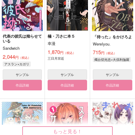
代表の彼氏は拗らせて
極・刀さに本５
「待った」をかけろよ
いる
幸漫
WereIyou.
Sandwich
1,870
715
円
円
（税込）
（税込）
2,044
円
（税込）
三日月宗近
燭台切光忠×大倶利伽羅
アスラン×カガリ
サンプル
サンプル
サンプル
作品詳細
作品詳細
作品詳細
もっと見る！