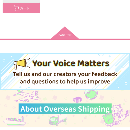
カート
フォーエバービサイド
極・刀さに本４
とんでもないモノを食
ミー
べたね？！
幸漫
やきとりなんこつ
しらす丼
1,870
円
（税込）
944
550
円
円
（税込）
（税込）
大倶利伽羅×審神者
糸師凛×潔世一
早川アキ×天使の悪魔
サンプル
サンプル
サンプル
作品詳細
作品詳細
作品詳細