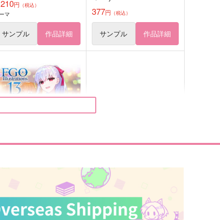
,210
円
（税込）
377
円
（税込）
ーマ
サンプル
作品詳細
サンプル
作品詳細
O Illustrations 13
FGOミニアクキー(ガラス風)●
テスカトリポカ●
eDrop
Qwerty
,760
円