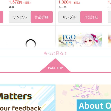
1,572
1,320
1
円
円
（税込）
（税込）
燕青
カーマ
カ
サンプル
作品詳細
サンプル
作品詳細
もっと見る！
FGOアンブレラマーカー●ガ
FGO Illustrations 12
FG
ラス
ReDrop
R
Qwerty
1,210
1
円