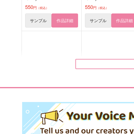
550
550
円
円
（税込）
（税込）
サンプル
作品詳細
サンプル
作品詳細
FGOミニアクキー●メリュジ
FGOミニアクキー●紅閻魔●
ーヌ●
Qwerty
Qwerty
377
円