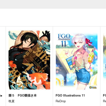
●
樂５ FGO樂描き本
FGO Illustrations 11
FG
晩夏
ReDrop
R