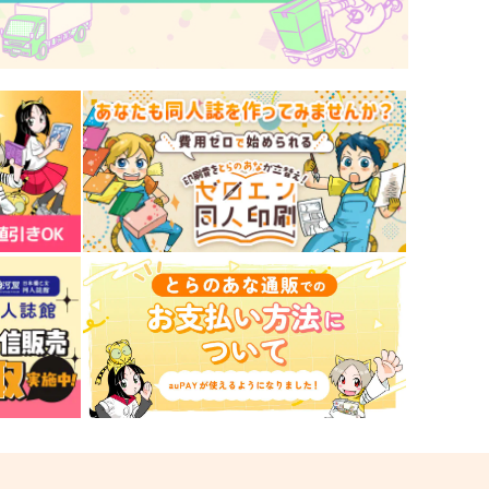
（税込）
550
円
（税込）
ーマ
サンプル
作品詳細
サンプル
作品詳細
goまとめ本6
fgoまとめ本5
04
404