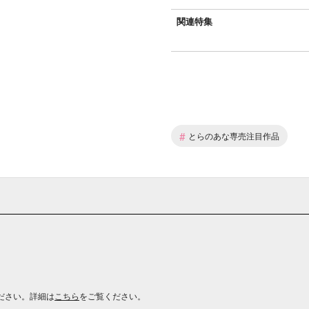
関連特集
#
とらのあな専売注目作品
ださい。詳細は
こちら
をご覧ください。