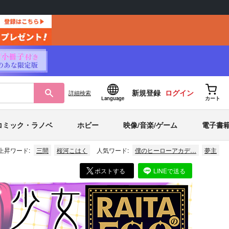
新規登録
ログイン
詳細
検索
Language
カート
コミック・ラノベ
ホビー
映像/音楽/ゲーム
電子書
上昇ワード:
三間
桜河こはく
人気ワード:
僕のヒーローアカデ…
夢主
ポストする
LINEで送る