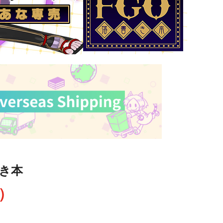
書き本
込）