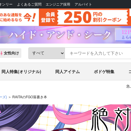
Bオンリー
よくあるご質問
エンジニア採用
アルバイト
女性向け
同人特集(オリジナル)
同人アイテム
ボドゲ特集
急
ーズ)
RAITAのFGO落書き本