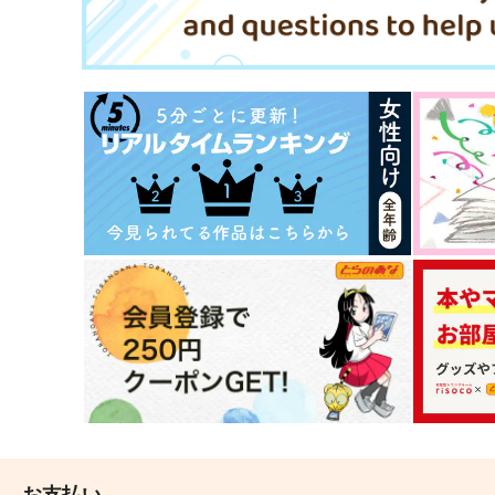
（税込）
377
円
（税込）
紅閻魔
メリュジーヌ
サンプル
作品詳細
サンプル
作品詳細
FGOミニアクキー(ガラス風)●
FGOミニアクキー(ガラス風)
ヴリトラ●
ジャンヌオルタ●
Qwerty
Qwerty
お支払い