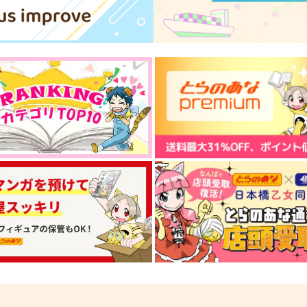
（税込）
504
円
（税込）
カーマ
カ
サンプル
作品詳細
サンプル
作品詳細
●
FGOミニアクキー(ガラス風)●
酒本。5.5
f
ジャンヌ●
こいむし
4
Qwerty