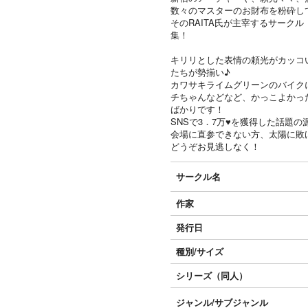
数々のマスターのお財布を粉砕して
そのRAITA氏が主宰するサーク
集！
キリリとした表情の頼光がカッコ
たちが勢揃い♪
カワサキライムグリーンのバイク
チちゃんなどなど、かっこよかっ
ばかりです！
SNSで3．7万♥を獲得した話題
会場に直参できない方、太陽に敗
どうぞお見逃しなく！
サークル名
作家
発行日
種別/サイズ
シリーズ（同人）
ジャンル/
サブジャンル