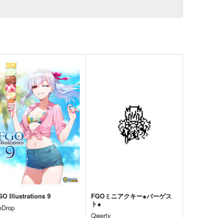
O Illustrations 9
FGOミニアクキー●バーゲス
ト●
eDrop
Qwerty