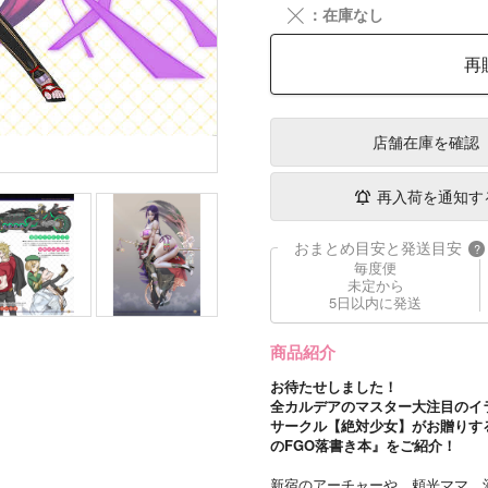
╳
：在庫なし
再
店舗在庫
を確認
再入荷を通知す
おまとめ目安と発送目安
?
毎度便
未定から
5日以内に発送
商品紹介
お待たせしました！
全カルデアのマスター大注目のイ
サークル【絶対少女】がお贈りする”コミッ
のFGO落書き本』をご紹介！
新宿のアーチャーや、頼光ママ、