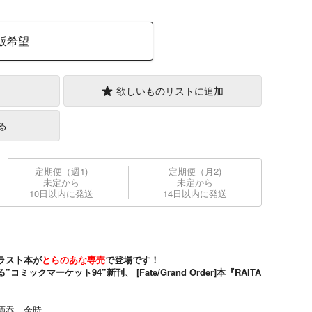
販希望
欲しいものリストに追加
る
定期便（週1)
定期便（月2)
未定から
未定から
10日以内に発送
14日以内に発送
ラスト本が
とらのあな専売
で登場です！
クマーケット94”新刊、 [Fate/Grand Order]本『RAITA
酒吞、金時。