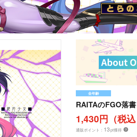
全年齢
RAITAのFGO落
1,430円（税
13
通販ポイント：
pt獲得
？