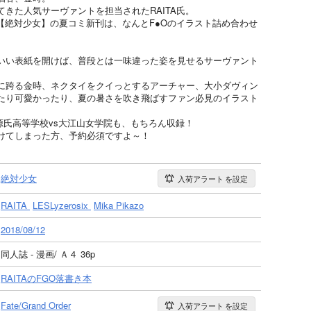
きた人気サーヴァントを担当されたRAITA氏。
ル【絶対少女】の夏コミ新刊は、なんとF●Oのイラスト詰め合わせ
いい表紙を開けば、普段とは一味違った姿を見せるサーヴァント
に跨る金時、ネクタイをクイっとするアーチャー、大小ダヴィン
たり可愛かったり、夏の暑さを吹き飛ばすファン必見のイラスト
の源氏高等学校vs大江山女学院も、もちろん収録！
けてしまった方、予約必須ですよ～！
絶対少女
入荷アラート
を設定
RAITA
LESLyzerosix
Mika Pikazo
2018/08/12
同人誌 - 漫画/ Ａ４ 36p
RAITAのFGO落書き本
Fate/Grand Order
入荷アラート
を設定