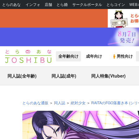
とらのあな
インフォ
店舗
とら婚
サークルポータル
とらコイン
WE
全年齢向け
成年向け
男性向け
同人誌(全年齢)
同人誌(成年)
同人特集(Vtuber)
とらのあな通販
同人誌
絶対少女
RAITAのFGO落書き本
(シリ