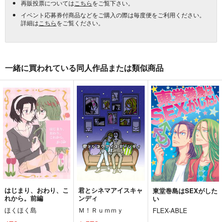
再販投票については
こちら
をご覧下さい。
イベント応募券付商品などをご購入の際は毎度便をご利用ください。
詳細は
こちら
をご覧ください。
一緒に買われている同人作品または類似商品
はじまり、おわり、こ
君とシネマアイスキャ
東堂巻島はSEXがした
れから。前編
ンディ
い
ほくほく島
Ｍ！Ｒｕｍｍｙ
FLEX-ABLE