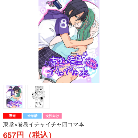
専売
全年齢
女性向け
東堂×巻島イチャイチャ四コマ本
657円（税込）