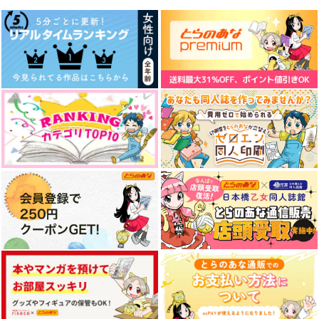
作品詳細
作品詳細
作品詳細
JB4コマ詰め本
かめさくよりぬき本＋
泣き虫トナカイ
α
なか屋
暴走果実
馬ノ骨第四世代
629
787
円
円
（税込）
（税込）
880
円
（税込）
村雨礼二
和泉一織×七瀬陸
十亀条×桜遥
サンプル
サンプル
サンプル
作品詳細
作品詳細
作品詳細