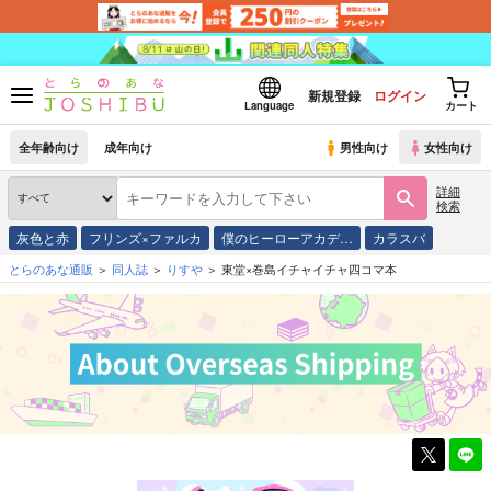
新規登録
ログイン
Language
カート
全年齢向け
成年向け
男性向け
女性向け
詳細
検索
灰色と赤
フリンズ×ファルカ
僕のヒーローアカデ…
カラスバ
とらのあな通販
同人誌
りすや
東堂×巻島イチャイチャ四コマ本