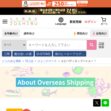
新規登録
ログイン
Language
カート
全年齢向け
成年向け
男性向け
女性向け
詳細
検索
三間
魔法使いの夜
Dr.STONE
僕のヒーローアカデ…
とらのあな通販
同人誌
ひよこのマーチ
エビバディタップバトル！！