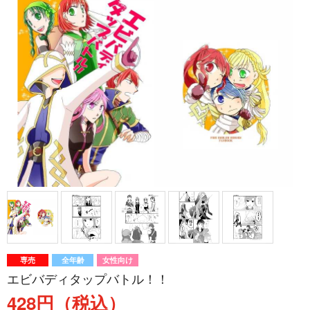
専売
全年齢
女性向け
エビバディタップバトル！！
428円（税込）