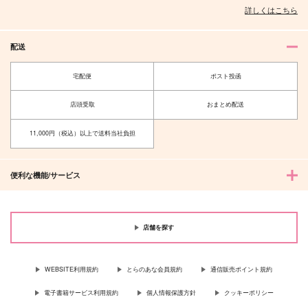
詳しくはこちら
サンプル
サンプル
サンプル
作品詳細
作品詳細
作品詳細
配送
宅配便
ポスト投函
店頭受取
おまとめ配送
11,000円（税込）以上で送料当社負担
便利な機能/サービス
kisses
言葉はいらない
ディミレトステッカー
店舗を探す
らいげきたい
熱闘ジャンキー
チーズマカロニ
1,595
1,100
165
円
円
円
（税込）
（税込）
（税込）
WEBSITE利用規約
とらのあな会員規約
通信販売ポイント規約
ディミトリ×ベレス
シルヴァン×イングリット
ディミトリ×ベレト
電子書籍サービス利用規約
個人情報保護方針
クッキーポリシー
サンプル
サンプル
サンプル