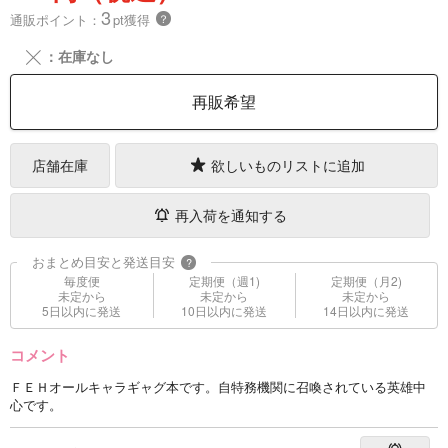
3
通販ポイント：
pt獲得
？
╳
：在庫なし
再販希望
店舗在庫
欲しいものリストに追加
再入荷を通知する
おまとめ目安と発送目安
?
毎度便
定期便（週1)
定期便（月2)
未定から
未定から
未定から
5日以内に発送
10日以内に発送
14日以内に発送
コメント
ＦＥＨオールキャラギャグ本です。自特務機関に召喚されている英雄中
心です。