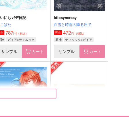
まいにちガデ日記
Idiosyncrasy
ぎこばた
白雪と時雨の降る丘で
787
472
円
円
専売
専売
（税込）
（税込）
原神
ガイア×ディルック
原神
ディルック×ガイア
サンプル
カート
サンプル
カート
isses
妻が愛おしすぎて ままならな
い
らいげきたい
てふてね
,595
円
（税込）
715
円
（税込）
ディミトリ×ベレス
ベレト×ベルナデッタ