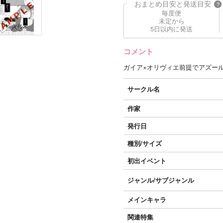
おまとめ目安と発送目安
?
毎度便
未定から
5日以内に発送
コメント
ガイア×オリヴィエ前提でアズー
サークル名
作家
発行日
種別/サイズ
初出イベント
ジャンル/
サブジャンル
メインキャラ
関連特集