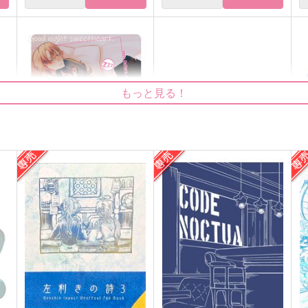
もっと見る！
ディミトリ殿下はベレス先生
凍える月
の抱き枕
Abyss Base
ゼロダラーズ・ジャンク
3,300
6
円
（税込）
787
円
（税込）
ディミトリ×ベレス
ディミトリ×ベレス
サンプル
作品詳細
サンプル
作品詳細