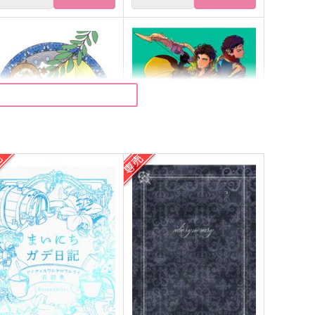
遠き日の恋文
なかよくしようぜ！
部屋とYシャツと手槍
Sunny Garden
60
385
円
円
（税込）
（税込）
クロード
ディミトリ×ベレス
サンプル
作品詳細
サンプル
作品詳細