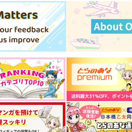
サンプル
作品詳細
サンプル
作品詳細
KIK&MKK
氷上に焦がれて
つるつるいっぱい
已己巳己
660
1,415
円
円
専売
専売
（税込）
（税込）
原神
ディルック×ガイア
原神
ディルック×ガイア
ト
サンプル
カート
サンプル
カート
す