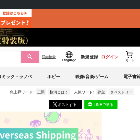
新規登録
ログイン
詳細
検索
Language
カート
コミック・ラノベ
ホビー
映像/音楽/ゲーム
電子書
急上昇ワード:
三間
桜河こはく
人気ワード:
夢主
タペストリー
ポストする
LINEで送る