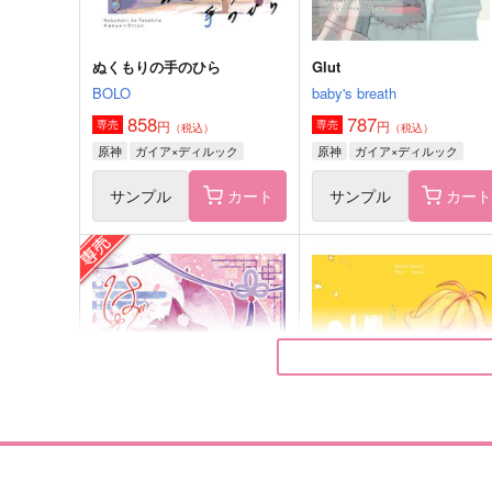
ぬくもりの手のひら
Glut
BOLO
baby's breath
858
787
円
円
専売
専売
（税込）
（税込）
原神
ガイア×ディルック
原神
ガイア×ディルック
サンプル
カート
サンプル
カー
beast and devils
LIFE!!2
チーズマカロニ
らいげきたい
700
770
円
円
（税込）
（税込）
ディミトリ
ディミトリ×ベレス