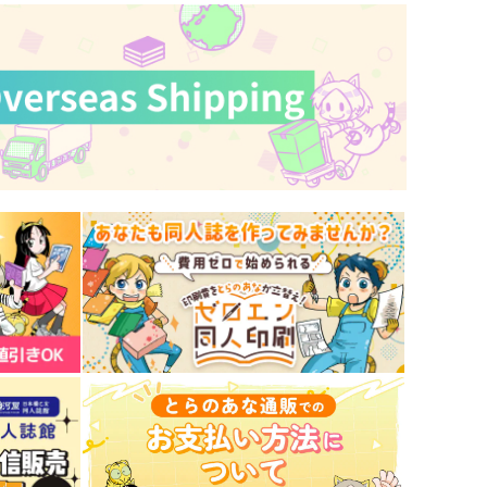
サンプル
作品詳細
サンプル
作品詳細
プリムラの残り香
褒めて甘えて甘やかして
ぴぷぺ
白雪と時雨の降る丘で
2,044
787
円
円
専売
専売
（税込）
（税込）
原神
ディルック×ガイア
原神
ディルック×ガイア
サンプル
カート
サンプル
カート