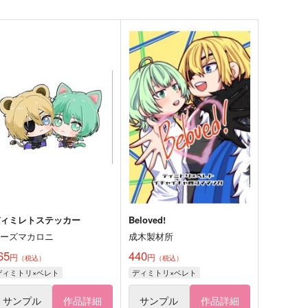
ディミレトステッカー
Beloved!
チーズマカロニ
成木製材所
65
440
円
円
（税込）
（税込）
ディミトリ×ベレト
ディミトリ×ベレト
サンプル
作品詳細
サンプル
作品詳細