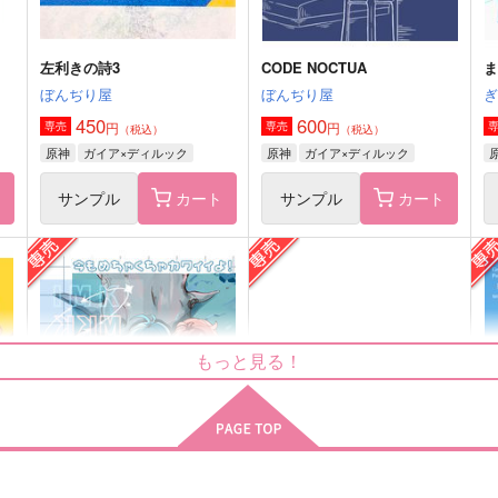
左利きの詩3
CODE NOCTUA
ぼんぢり屋
ぼんぢり屋
450
600
円
円
専売
専売
（税込）
（税込）
原神
ガイア×ディルック
原神
ガイア×ディルック
ト
サンプル
カート
サンプル
カート
もっと見る！
青のコントレイル
君はレモン
k
らいげきたい
部屋とYシャツと手槍
1,485
715
1
円
円
（税込）
（税込）
シルヴァン×ベレス
ディミトリ×ベレス