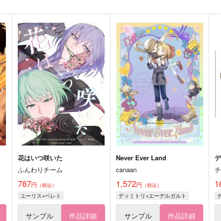
花はいつ咲いた
Never Ever Land
ふんわりチーム
canaan
787
1,572
1
円
円
（税込）
（税込）
ユーリス×ベレト
ディミトリ×エーデルガルト
サンプル
作品詳細
サンプル
作品詳細