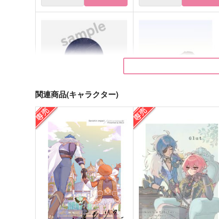
関連商品(キャラクター)
reminisce
aurora
皐月晴れ
皐月晴れ
1,320
1,572
円
円
（税込）
（税込）
フィガロ×ファウスト
フィガロ×ファウスト
サンプル
作品詳細
サンプル
作品詳細