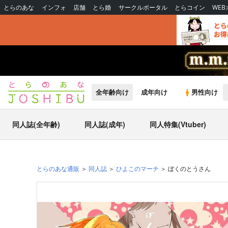
とらのあな
インフォ
店舗
とら婚
サークルポータル
とらコイン
WE
全年齢向け
成年向け
男性向け
同人誌(全年齢)
同人誌(成年)
同人特集(Vtuber)
とらのあな通販
同人誌
ひよこのマーチ
ぼくのとうさん