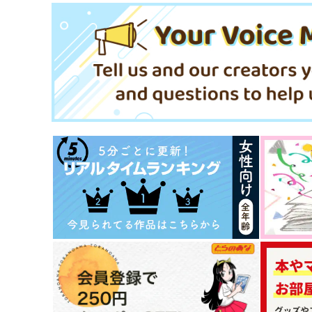
サンプル
作品詳細
サンプル
作品詳細
はぐれ狐とはぐれ烏
リピート(B)
白雪と時雨の降る丘で
えとせとらとら
472
787
円
円
専売
（税込）
（税込）
原神
ディルック×ガイア
原神
ディルック×ガイア
サンプル
カート
サンプル
カー
大司教選挙
なんでこの人と店番なんで
か！？
ぺね屋
てふてね
660
円
（税込）
660
円
（税込）
ディミトリ×ベレス
ベレト×ベルナデッタ