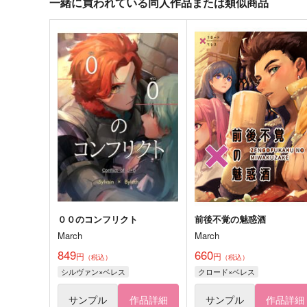
一緒に買われている同人作品または類似商品
００のコンフリクト
前後不覚の魅惑酒
March
March
849
660
円
円
（税込）
（税込）
シルヴァン×ベレス
クロード×ベレス
サンプル
作品詳細
サンプル
作品詳細