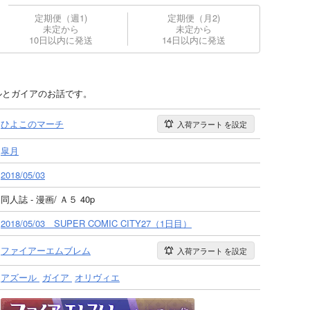
定期便（週1)
定期便（月2)
未定から
未定から
10日以内に発送
14日以内に発送
ルとガイアのお話です。
ひよこのマーチ
入荷アラート
を設定
皐月
2018/05/03
同人誌 - 漫画/ Ａ５ 40p
2018/05/03 SUPER COMIC CITY27（1日目）
ファイアーエムブレム
入荷アラート
を設定
アズール
ガイア
オリヴィエ