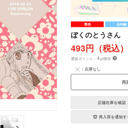
専売
全年齢
ぼくのとうさん
493円（税込
4
通販ポイント：
pt獲得
？
╳
：在庫なし
再
店舗在庫
を確認
再入荷を通知す