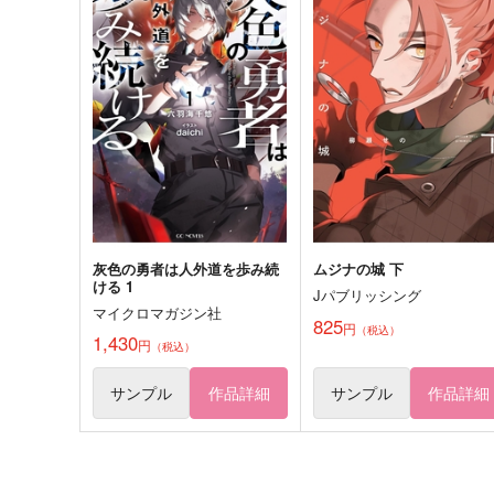
944
5,972
円
円
（税込）
（税込）
成田狂児×岡聡実
五条悟×虎杖悠仁
サンプル
作品詳細
サンプル
作品詳細
灰色の勇者は人外道を歩み続
ムジナの城 下
ける 1
Jパブリッシング
マイクロマガジン社
825
円
（税込）
1,430
円
（税込）
サンプル
作品詳細
サンプル
作品詳細
名探偵によろしく
とおまわり
チョコレートボンバー
アイスたべたい