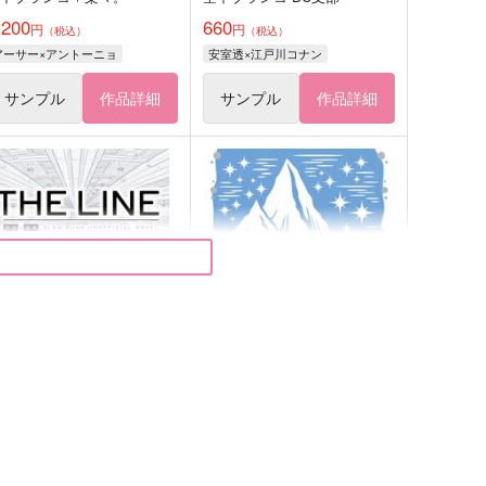
,200
660
円
円
（税込）
（税込）
アーサー×アントーニョ
安室透×江戸川コナン
サンプル
作品詳細
サンプル
作品詳細
HE LINE
それではおやすみなさい
坊主ボンバー
チョコレートボンバー