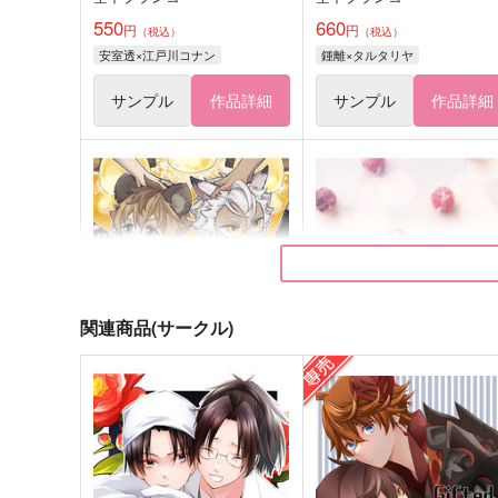
550
660
円
円
（税込）
（税込）
安室透×江戸川コナン
鍾離×タルタリヤ
サンプル
作品詳細
サンプル
作品詳細
関連商品(サークル)
Sweet Dreams
さかだちときどきあめあら
雨が上がる
チョコレートボンバー