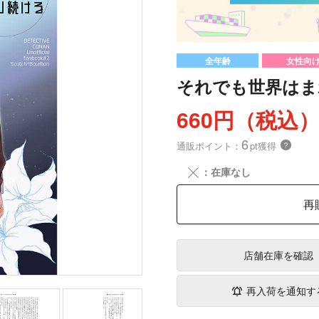
全年齢
女性向
それでも世界はま
660円（税込
6
通販ポイント：
pt獲得
？
╳
：在庫なし
再
店舗在庫
を確認
再入荷を通知す