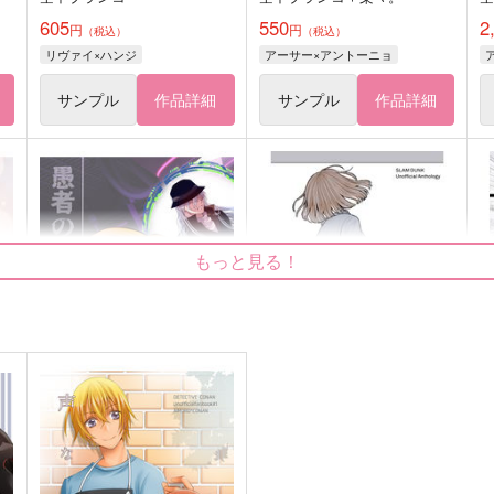
605
550
2
円
円
（税込）
（税込）
リヴァイ×ハンジ
アーサー×アントーニョ
サンプル
作品詳細
サンプル
作品詳細
もっと見る！
れ
愚者の純愛
上からマミ
T
飴壺屋
坊主ボンバー