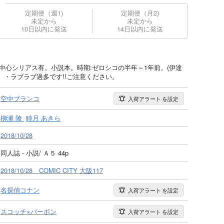
定期便（週1)
定期便（月2)
未定から
未定から
10日以内に発送
14日以内に発送
メ中心シリアス有。小説本。時期:ゼロシコの半年～1年前。(伊達
・ラブラブ過多です!!ご注意ください。
空中ブランコ
入荷アラート
を設定
柳瀬 陵
睦月 あきら
2018/10/28
同人誌 - 小説/ Ａ５ 44p
2018/10/28 COMIC CITY 大阪117
名探偵コナン
入荷アラート
を設定
スコッチ×バーボン
入荷アラート
を設定