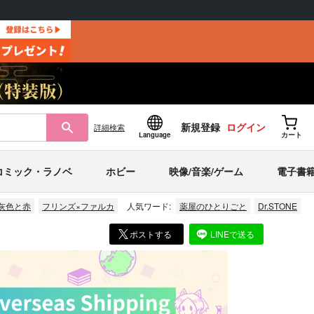
新規登録
ログイン
詳細
検索
Language
カート
コミック・ラノベ
ホビー
映像/音楽/ゲーム
電子書
灰色と赤
フリンズ×ファルカ
人気ワード:
薬屋のひとりごと
Dr.STONE
ポストする
LINEで送る