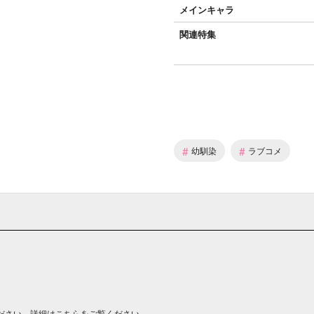
メインキャラ
関連特集
#
#
幼馴染
ラブコメ
ださい。詳細は
こちら
をご覧ください。