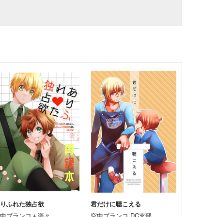
ありふれた独占欲
君だけに聴こえる
空中ブランコ＋楽々。
空中ブランコ DC支部