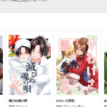
滅びぬ魂の唄
かわいさ訴訟
空中ブランコ
空中ブランコ＋楽々。