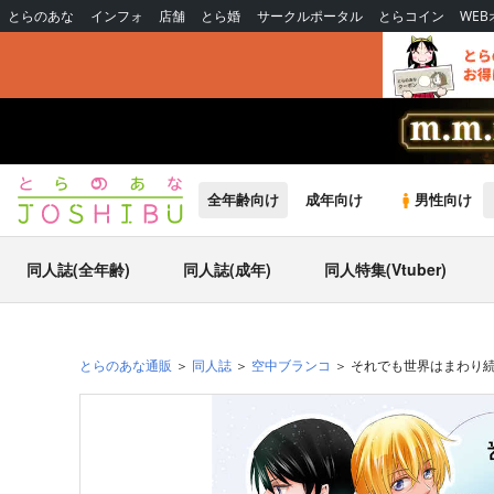
とらのあな
インフォ
店舗
とら婚
サークルポータル
とらコイン
WE
全年齢向け
成年向け
男性向け
同人誌(全年齢)
同人誌(成年)
同人特集(Vtuber)
とらのあな通販
同人誌
空中ブランコ
それでも世界はまわり