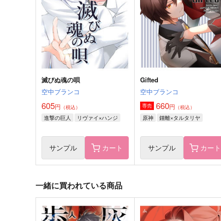
1,572
1,415
円
円
（税込）
（税込）
レオナ・キングスカラー
五条悟×虎杖悠仁
サンプル
作品詳細
サンプル
作品詳細
滅びぬ魂の唄
Gifted
空中ブランコ
空中ブランコ
605
660
円
円
専売
（税込）
（税込）
進撃の巨人
リヴァイ×ハンジ
原神
鍾離×タルタリヤ
サンプル
カート
サンプル
カー
一緒に買われている商品
なりたいな。
神様お借りしてます２
チョコレートボンバー
チョコレートボンバー