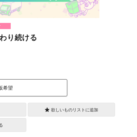
け
わり続ける
）
販希望
欲しいものリストに追加
る