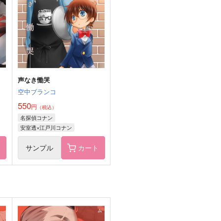
1,572
440
3
円
円
（税込）
（税込）
ジン×バーボン
沢北栄治×深津一成
サンプル
作品詳細
サンプル
作品詳細
声なき慟哭
空中ブランコ
550
円
（税込）
名探偵コナン
安室透×江戸川コナン
ト
サンプル
カート
バーボンはつかれやすい上
そうねたぶんマーメイド
A
ぼーだーわんこ
チョコレートボンバー