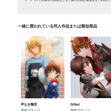
一緒に買われている同人作品または類似商品
声なき慟哭
Gifted
空中ブランコ
空中ブランコ