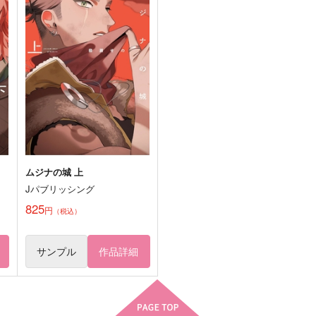
944
2,357
1
円
円
（税込）
（税込）
ライ×バーボン
五条悟×虎杖悠仁
サンプル
作品詳細
サンプル
作品詳細
ムジナの城 上
Jパブリッシング
825
円
（税込）
サンプル
作品詳細