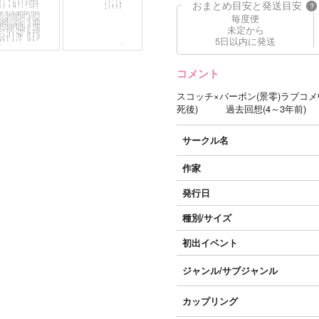
おまとめ目安と発送目安
?
毎度便
未定から
5日以内に発送
コメント
スコッチ×バーボン(景零)ラブコ
死後) 過去回想(4～3年前) 
サークル名
作家
発行日
種別/サイズ
初出イベント
ジャンル/
サブジャンル
カップリング