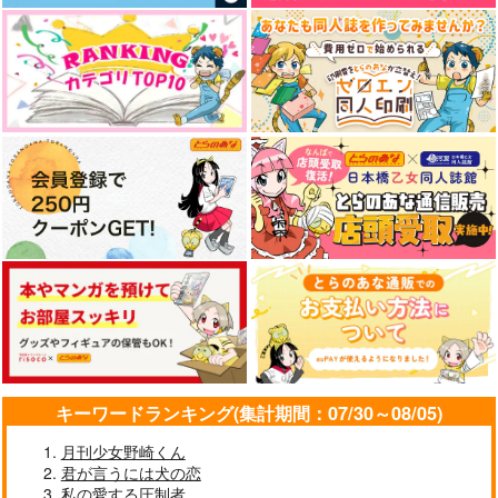
3,144
円
（税込）
黛千尋×黒子テツヤ
サンプル
作品詳細
キーワードランキング(集計期間：07/30～08/05)
月刊少女野崎くん
君が言うには犬の恋
私の愛する圧制者