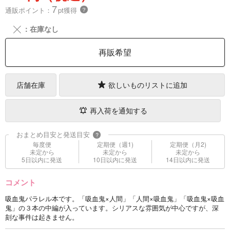
7
通販ポイント：
pt獲得
？
╳
：在庫なし
再販希望
店舗在庫
欲しいものリストに追加
再入荷を通知する
おまとめ目安と発送目安
?
毎度便
定期便（週1)
定期便（月2)
未定から
未定から
未定から
5日以内に発送
10日以内に発送
14日以内に発送
コメント
吸血鬼パラレル本です。「吸血鬼×人間」「人間×吸血鬼」「吸血鬼×吸血
鬼」の３本の中編が入っています。シリアスな雰囲気が中心ですが、深
刻な事件は起きません。