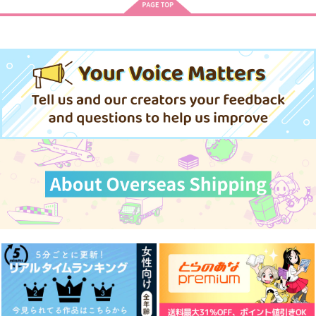
ン】
織屋
織屋
犬小屋
5,815
5,815
787
円
円
円
（税込）
（税込）
（税込）
赤司征十郎×黛千尋
赤司征十郎×黛千尋
黛千尋×赤司征十郎
サンプル
サンプル
サンプル
作品詳細
作品詳細
作品詳細
POKAKA再録集６
POKAKA