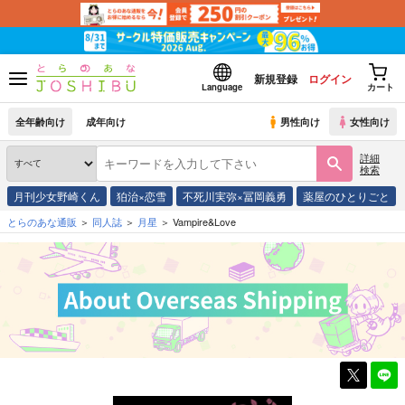
新規登録
ログイン
Language
カート
全年齢向け
成年向け
男性向け
女性向け
詳細
検索
月刊少女野崎くん
狛治×恋雪
不死川実弥×冨岡義勇
薬屋のひとりごと
とらのあな通販
同人誌
月星
Vampire&Love