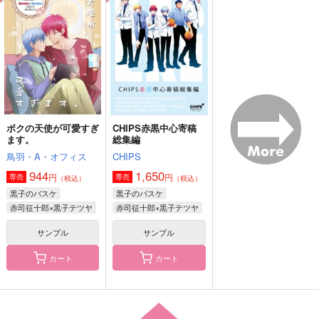
所望しない
織屋
織屋
織屋
5,815
5,657
円
円
（税込）
（税込）
5,500
円
赤司征十郎
（税込）
赤司征十郎×黛千尋
赤司征十郎×黛千尋
サンプル
サンプル
サンプル
作品詳細
作品詳細
作品詳細
ボクの天使が可愛すぎ
CHIPS赤黒中心寄稿
ます。
総集編
鳥羽・A・オフィス
CHIPS
944
1,650
円
円
専売
専売
（税込）
（税込）
黒子のバスケ
黒子のバスケ
赤司征十郎×黒子テツヤ
赤司征十郎×黒子テツヤ
サンプル
サンプル
カート
カート
【進撃の】父親を駆逐
【新型と】腐男子です
OCCULT～幽霊トンネ
したいんだが【マザコ
がなにか？【魔術師】
ル編～