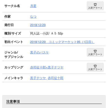
サークル名
月星
入荷アラート
作家
なつ
発行日
2018/12/29
種別/サイズ
同人誌 - 小説/ Ａ５ 52p
初出イベント
2018/12/29 コミックマーケット95（1日目）
ジャンル/
黒子のバスケ
入荷アラート
サブジャンル
カップリング
赤司征十郎×黒子テツヤ
入荷アラート
メインキャラ
黒子テツヤ
赤司征十郎
注意事項