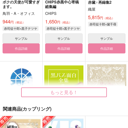
ボクの天使が可愛すぎ
CHIPS赤黒中心寄稿
赤黛♀再録集2
ます。
総集編
織屋
鳥羽・A・オフィス
CHIPS
5,815
円
（税込）
944
1,650
円
円
（税込）
（税込）
赤司征十郎×黛千尋
赤司征十郎×黒子テツヤ
赤司征十郎×黒子テツヤ
サンプル
サンプル
サンプル
作品詳細
作品詳細
作品詳細
もっと見る！
関連商品(カップリング)
赤黛♀再録集
黒バス面白全集2
黛千尋は逆ハーレムを