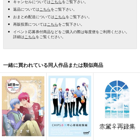
キャンセルについては
こちら
をご覧下さい。
返品については
こちら
をご覧下さい。
おまとめ配送については
こちら
をご覧下さい。
再販投票については
こちら
をご覧下さい。
イベント応募券付商品などをご購入の際は毎度便をご利用ください。
詳細は
こちら
をご覧ください。
一緒に買われている同人作品または類似商品