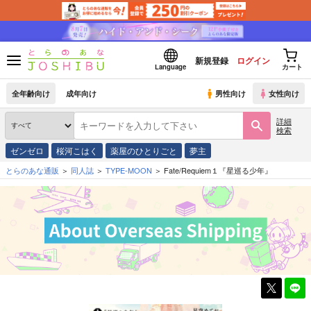
新規登録
ログイン
Language
カート
全年齢向け
成年向け
男性向け
女性向け
詳細
検索
ゼンゼロ
桜河こはく
薬屋のひとりごと
夢主
とらのあな通販
同人誌
TYPE-MOON
Fate/Requiem１『星巡る少年』