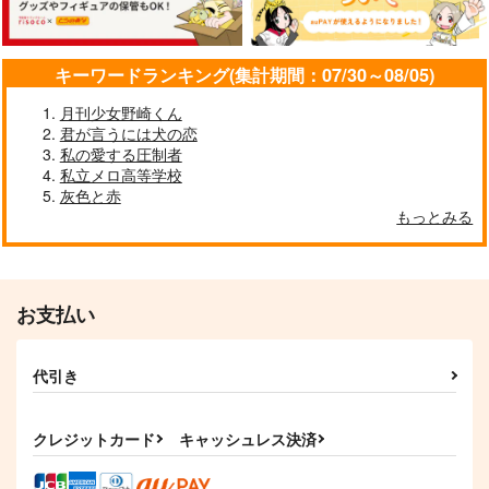
キーワードランキング(集計期間：07/30～08/05)
月刊少女野崎くん
君が言うには犬の恋
私の愛する圧制者
私立メロ高等学校
灰色と赤
もっとみる
星の幕間2
星の幕間3
ano
ano
お支払い
787
787
円
円
（税込）
（税込）
ルシファー
ルシフェル×サンダルフォン
代引き
サンプル
サンプル
作品詳細
作品詳細
クレジットカード
キャッシュレス決済