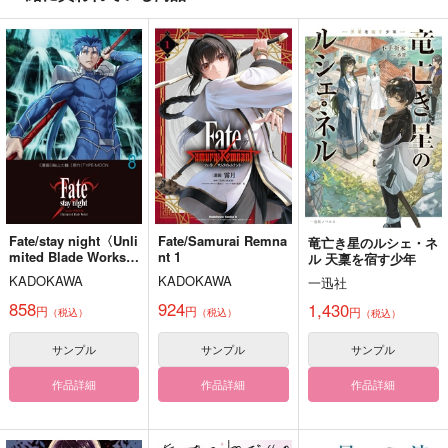
作品詳細
作品詳細
作品詳細
ロード・エルメロイII
世の冒険9 星冠密議
（１）
TYPE-MOON
1,210
円
（税込）
Fate
サンプル
カート
Fate/stay night〈Unli
Fate/Samurai Remna
竜亡き星のルシェ・ネ
mited Blade Works〉
nt 1
ル 天稟を宿す少年
8
Blue Moon
アニマルシュート！ブ
Moon Night Monster
KADOKAWA
KADOKAWA
一迅社
ルエゴ2
魑魅魍魎
ドブ屋
858
924
1,430
円
円
円
（税込）
（税込）
（税込）
Star☆Moon
1,100
990
円
円
（税込）
（税込）
787
円
（税込）
サンプル
サンプル
サンプル
五条悟×夏油傑
越知月光×毛利寿三郎
烏旅人×氷織羊
作品詳細
作品詳細
作品詳細
サンプル
サンプル
サンプル
作品詳細
作品詳細
作品詳細