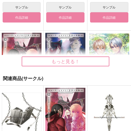
サンプル
サンプル
サンプル
作品詳細
作品詳細
作品詳細
もっと見る！
関連商品(サークル)
ロード・エルメロイII
ロード・エルメロイII
幾度も巡る季節の中で
世の冒険12 星冠密
世の冒険9 星冠密議
メメントミント
議（4）
（１）
TYPE-MOON
TYPE-MOON
2,987
円
（税込）
1,320
1,210
円
円
（税込）
（税込）
山姥切国広×山姥切長義
サンプル
サンプル
サンプル