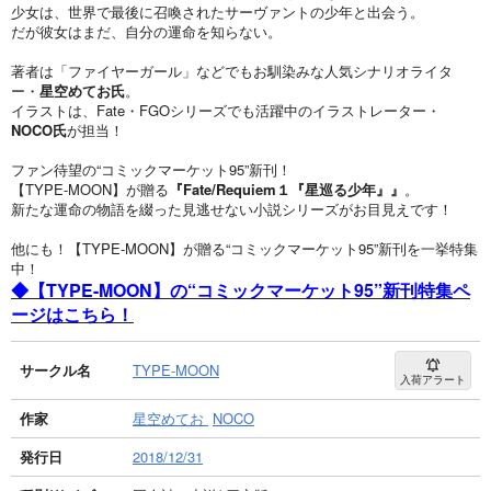
少女は、世界で最後に召喚されたサーヴァントの少年と出会う。
だが彼女はまだ、自分の運命を知らない。
著者は「ファイヤーガール」などでもお馴染みな人気シナリオライタ
ー・
星空めてお氏
。
イラストは、Fate・FGOシリーズでも活躍中のイラストレーター・
NOCO氏
が担当！
ファン待望の“コミックマーケット95”新刊！
【TYPE-MOON】が贈る
『Fate/Requiem１『星巡る少年』』
。
新たな運命の物語を綴った見逃せない小説シリーズがお目見えです！
他にも！【TYPE-MOON】が贈る“コミックマーケット95”新刊を一挙特集
中！
◆【TYPE-MOON】の“コミックマーケット95”新刊特集ペ
ージはこちら！
サークル名
TYPE-MOON
入荷アラート
作家
星空めてお
NOCO
発行日
2018/12/31