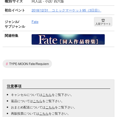
種別/サイズ
同人誌 - 小説/ 四六版
初出イベント
2018/12/31 コミックマーケット95（3日目）
ジャンル/
Fate
入荷アラート
サブジャンル
関連特集
#
TYPE-MOON Fate/Requiem
注意事項
キャンセルについては
こちら
をご覧下さい。
返品については
こちら
をご覧下さい。
おまとめ配送については
こちら
をご覧下さい。
再販投票については
こちら
をご覧下さい。