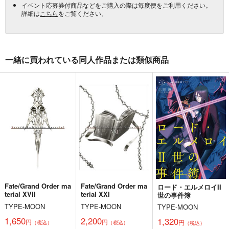
イベント応募券付商品などをご購入の際は毎度便をご利用ください。
詳細は
こちら
をご覧ください。
一緒に買われている同人作品または類似商品
Fate/Grand Order ma
Fate/Grand Order ma
ロード・エルメロイII
terial XVII
terial XXI
世の事件簿
TYPE-MOON
TYPE-MOON
TYPE-MOON
1,650
2,200
1,320
円
円
円
（税込）
（税込）
（税込）