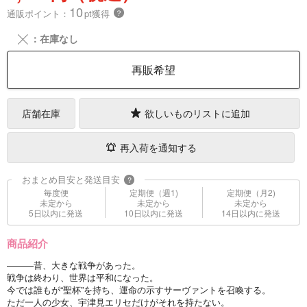
10
通販ポイント：
pt獲得
？
╳
：在庫なし
再販希望
店舗在庫
欲しいものリストに追加
再入荷を通知する
おまとめ目安と発送目安
?
毎度便
定期便（週1)
定期便（月2)
未定から
未定から
未定から
5日以内に発送
10日以内に発送
14日以内に発送
商品紹介
―――昔、大きな戦争があった。
戦争は終わり、世界は平和になった。
今では誰もが“聖杯”を持ち、運命の示すサーヴァントを召喚する。
ただ一人の少女、宇津見エリセだけがそれを持たない。