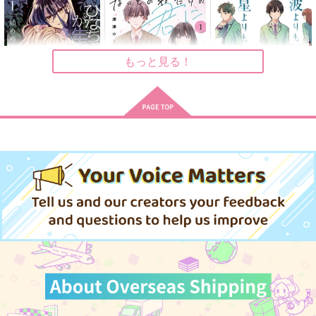
もっと見る！
ひなちゃんが生きてる
ないものねだりの君に
波よりも穏やかで、星
なら 1
光の花束を 1
よりも青く 1
一迅社
KADOKAWA
KADOKAWA
Twinkle Twinkle Littl
千夜一恋-第一話-
アニマルシュート！ブ
880
924
924
e Moon
円
円
ルエゴ
円
（税込）
（税込）
（税込）
Star☆Moon
Dolce
Star☆Moon
787
円
サンプル
サンプル
サンプル
（税込）
550
1,100
円
円
（税込）
（税込）
烏旅人×氷織羊
作品詳細
作品詳細
作品詳細
エンディミオン×セレニティ
烏旅人×氷織羊
サンプル
サンプル
サンプル
作品詳細
作品詳細
作品詳細