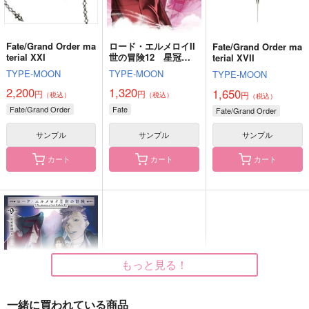
作品詳細
作品詳細
作品詳細
Fate/Grand Order ma
ロード・エルメロイII
Fate/Grand Order ma
terial XXI
世の冒険12 星冠密
terial XVII
議（4）
TYPE-MOON
TYPE-MOON
TYPE-MOON
2,200
1,320
1,650
円
円
円
（税込）
（税込）
（税込）
Fate/Grand Order
Fate
Fate/Grand Order
サンプル
サンプル
サンプル
カート
カート
カート
星巡る双翼
星を巡るうた
To the moon and bac
k
oniom
Stray Sheep
みずかふぇ
472
1,572
円
円
（税込）
（税込）
330
円
（税込）
ナイヴズ×ヴァッシュ
食満留三郎×善法寺伊作
もっと見る！
御影玲王×凪誠士郎
サンプル
サンプル
サンプル
一緒に買われている商品