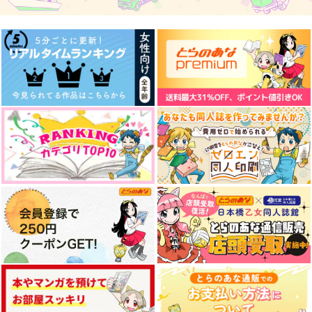
LV999の村人 1
骨に願いを、星に呪い
を 1
KADOKAWA
一迅社
1,595
円
（税込）
880
円
（税込）
Once in a blue moon
カミーユプチオンリー
星穹！恋愛心理学の
記念ノベルティセット
すゝめ
ブルーアワー
サンプル
サンプル
星継ぐ少年本部
全自動ハンディパレー
629
円
（税込）
ド
990
作品詳細
作品詳細
円
（税込）
パーシヴァル×バーソロミュー
1,650
カミーユ・ビダン
円
（税込）
開拓者×Dr.レイシオ
サンプル
サンプル
サンプル
作品詳細
作品詳細
作品詳細