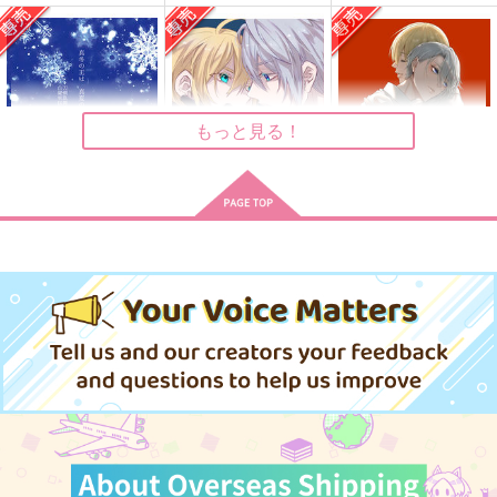
雪解けの頃より
樹洞の森
ぼんくら
メメントミント
787
3,670
1,477
円
円
円
（税込）
（税込）
（税込）
山姥切国広×山姥切長義
山姥切国広×山姥切長義
山姥切国広×山姥切長義
サンプル
サンプル
サンプル
もっと見る！
作品詳細
作品詳細
作品詳細
真冬の王は真夏の夢を
鳩星に願いをキス
傷の帳/解前編
見るか
PINK POWER
いであろっく
AMBIVALENT
315
1,155
円
専売
円
専売
（税込）
（税込）
1,572
円
専売
（税込）
刀剣乱舞
刀剣乱舞
刀剣乱舞
山姥切国広×山姥切長義
山姥切国広×山姥切長義
山姥切国広×山姥切長義
サンプル
サンプル
サンプル
カート
カート
カート
俺の本科は亜種かもし
Ocean eyes
猫になりたい
れない
ぼんくら
ctrl＋