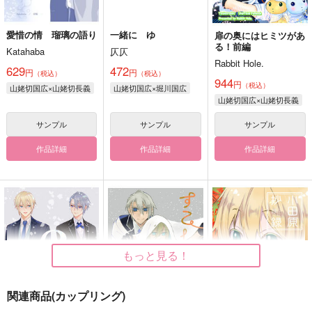
愛惜の情 瑠璃の語り
一緒に ゆ
扉の奥にはヒミツがあ
る！前編
Katahaba
仄仄
Rabbit Hole.
629
472
円
円
（税込）
（税込）
944
円
（税込）
山姥切国広×山姥切長義
山姥切国広×堀川国広
山姥切国広×山姥切長義
サンプル
サンプル
サンプル
作品詳細
作品詳細
作品詳細
もっと見る！
関連商品(カップリング)