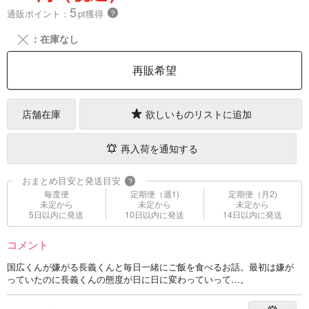
5
通販ポイント：
pt獲得
？
╳
：在庫なし
再販希望
店舗在庫
欲しいものリストに追加
再入荷を通知する
おまとめ目安と発送目安
?
毎度便
定期便（週1)
定期便（月2)
未定から
未定から
未定から
5日以内に発送
10日以内に発送
14日以内に発送
コメント
国広くんが嫌がる長義くんと毎日一緒にご飯を食べるお話。最初は嫌が
っていたのに長義くんの態度が日に日に変わっていって…。