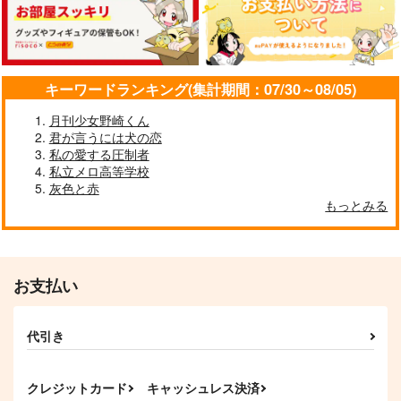
1,572
715
3,128
円
円
円
（税込）
（税込）
（税込）
山姥切国広×山姥切長義
山姥切国広×山姥切長義
山姥切国広×山姥切長義
サンプル
サンプル
サンプル
キーワードランキング(集計期間：07/30～08/05)
作品詳細
作品詳細
作品詳細
月刊少女野崎くん
君が言うには犬の恋
私の愛する圧制者
私立メロ高等学校
灰色と赤
もっとみる
precious secret
チェックワンツー
持てるものなら与えて
Retake！
欲しい
娘はやらん!!!
おつまみ珍味
雨止み
787
円
（税込）
629
787
円
専売
円
専売
（税込）
（税込）
お支払い
刀剣乱舞
刀剣乱舞
刀剣乱舞
山姥切国広×山姥切長義
山姥切国広×山姥切長義
山姥切国広×山姥切長義
代引き
拝啓、本科。食事をし
いつもそこで夢から覚
ひとひらを閉じ込めて
サンプル
サンプル
サンプル
よう
める
メメントミント
杏屋
メメントミント
カート
カート
カート
1,283
クレジットカード
キャッシュレス決済
円
（税込）
1,315
1,396