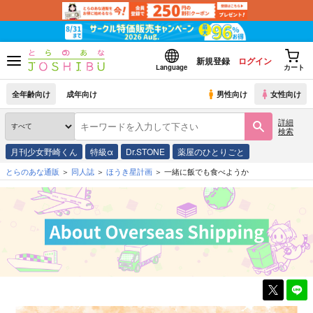
新規登録
ログイン
Language
カート
全年齢向け
成年向け
男性向け
女性向け
詳細
検索
月刊少女野崎くん
特級α
Dr.STONE
薬屋のひとりごと
とらのあな通販
同人誌
ほうき星計画
一緒に飯でも食べようか