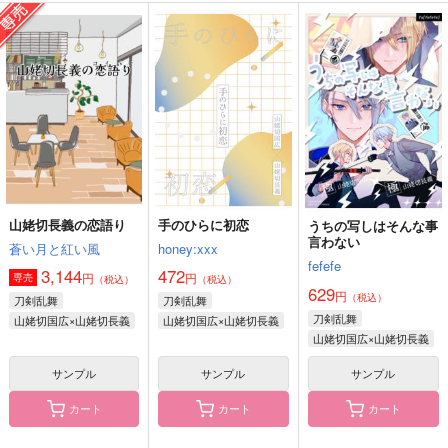
ｆ
すこしふしぎ2
小田原抄録4
fefefe
ctrl＋
PINK POWER
3,929
715
472
円
円
円
（税込）
（税込）
（税込）
山姥切国広×山姥切長義
山姥切長義×山姥切国広
山姥切国広×山姥切長義
サンプル
サンプル
サンプル
作品詳細
作品詳細
作品詳細
山姥切長義の恋語り
手のひらに初恋
うちの写しはそんな事
言わない
蒼い月と紅い風
honey:xxx
fefefe
3,144
472
円
円
専売
（税込）
（税込）
629
円
（税込）
刀剣乱舞
刀剣乱舞
刀剣乱舞
山姥切国広×山姥切長義
山姥切国広×山姥切長義
山姥切国広×山姥切長義
サンプル
サンプル
サンプル
カート
カート
カート
ちょぎたまV!!!
再録集 紋黄蝶