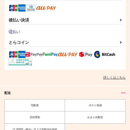
円
円
（税込）
（税込）
山姥切国広×山姥切長義
山姥切国広×山姥切長義
山姥切国広×山姥切長義
サンプル
サンプル
サンプル
後払い決済
作品詳細
作品詳細
作品詳細
とらコイン
脱落者 山姥切長義
君とつむぐ物語
いずれの人にも、その
(上)
人の本を
鳩時計
詳しくはこちら
ALLEY
。
1,100
円
専売
（税込）
1,195
825
円
専売
円
専売
（税込）
（税込）
刀剣乱舞
配送
刀剣乱舞
刀剣乱舞
山姥切国広×山姥切長義
山姥切国広×山姥切長義
山姥切国広×山姥切長義
ちょぎたまV
幾度も巡る季節の中で
宅配便
ポスト投函
樹洞の森
メメントミント
サンプル
サンプル
サンプル
店頭受取
おまとめ配送
787
2,987
円
円
（税込）
（税込）
カート
カート
カート
山姥切国広×山姥切長義
山姥切国広×山姥切長義
11,000円（税込）以上で送料当社負担