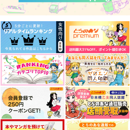
杏屋
1,887
708
円
円
（税込）
（税込）
1,415
円
（税込）
山姥切国広×山姥切長義
山姥切長義×山姥切国広
山姥切国広×山姥切長義
サンプル
サンプル
サンプル
作品詳細
作品詳細
作品詳細
くにちょぎつめ！
山姥切劇場 極
恋と呪いは紙一重！？
ONE CHANCE!
C.latte
あめだまファクトリ
ー
707
472
円
円
専売
（税込）
（税込）
550
刀剣乱舞
刀剣乱舞
円
（税込）
山姥切国広×山姥切長義
山姥切国広×山姥切長義
刀剣乱舞
山姥切国広×山姥切長義
サンプル
サンプル
サンプル
初戀綴り -にど寝 再録
まにのいるまに、はら
魚座再録集 いつかの
集-
のなる2
話をしよう
カート
カート
カート
にど寝
Chocolate jam
魚座