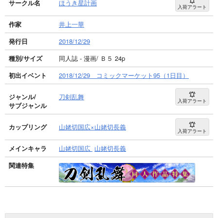
サークル名
ほうき星計画
入荷アラート
作家
井上一華
発行日
2018/12/29
種別/サイズ
同人誌 - 漫画/ Ｂ５ 24p
初出イベント
2018/12/29 コミックマーケット95（1日目）
ジャンル/
刀剣乱舞
入荷アラート
サブジャンル
カップリング
山姥切国広×山姥切長義
入荷アラート
メインキャラ
山姥切国広
山姥切長義
関連特集