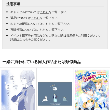
注意事項
キャンセルについては
こちら
をご覧下さい。
返品については
こちら
をご覧下さい。
おまとめ配送については
こちら
をご覧下さい。
再販投票については
こちら
をご覧下さい。
イベント応募券付商品などをご購入の際は毎度便をご利用ください。
詳細は
こちら
をご覧ください。
一緒に買われている同人作品または類似商品