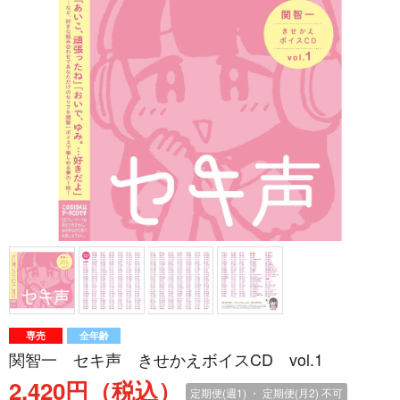
専売
全年齢
関智一 セキ声 きせかえボイスCD vol.1
2,420円（税込）
定期便(週1) ・ 定期便(月2)
不可