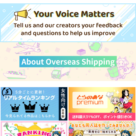
ロ 1
の裏には 1
る 1
講談社
KADOKAWA
ぶんか社
594
1,320
890
円
円
円
（税込）
（税込）
（税込）
サンプル
サンプル
サンプル
作品詳細
作品詳細
作品詳細
もふもふ好きのおっさ
左遷錬金術師の辺境暮
ないものねだりの君に
ん、異世界の山で魔物
らし 元エリート 1
光の花束を 1
と暮らし始める
KADOKAWA
スクウェア・エニック