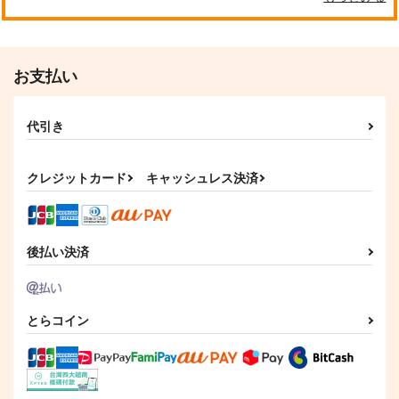
759
円
（税込）
サンプル
サンプル
サンプル
お支払い
作品詳細
作品詳細
作品詳細
代引き
クレジットカード
キャッシュレス決済
後払い決済
(CD)OrJourney 1st E
(CD)うたの☆プリンス
とらコイン
P「Appetizer」(初回
さまっ
限定盤)
♪ LIVE EMOTION 1st
3,630
1,760
円
円
（税込）
（税込）
Anniversary CD＜
QUARTET NIGHT Ver
.＞
サンプル
サンプル