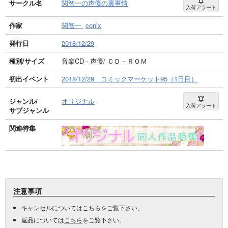
サークル名
関智一の声優の裏事情
入荷アラート
作家
関智一
conix
発行日
2018/12/29
種別/サイズ
音楽CD - 声優/ ＣＤ－ＲＯＭ
初出イベント
2018/12/29 コミックマーケット95（1日目）
ジャンル/
オリジナル
入荷アラート
サブジャンル
関連特集
注意事項
キャンセルについては
こちら
をご覧下さい。
返品については
こちら
をご覧下さい。