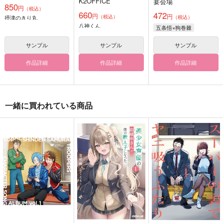
K2OFFICE
宴会場
850
円
（税込）
660
472
円
円
（税込）
摂津のきり丸
（税込）
八神くん
五条悟×狗巻棘
サンプル
サンプル
サンプル
作品詳細
作品詳細
作品詳細
一緒に買われている商品