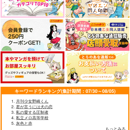
KADOKAWA
ス
1,650
924
円
円
（税込）
（税込）
770
円
（税込）
サンプル
サンプル
サンプル
作品詳細
作品詳細
作品詳細
キーワードランキング(集計期間：07/30～08/05)
月刊少女野崎くん
君が言うには犬の恋
私の愛する圧制者
ルドルフとイッパイア
(CD)鎧真伝サムライト
(CD)広瀬裕
私立メロ高等学校
ッテナ 1
ルーパ
也 1st Album "Focus
灰色と赤
ー CHARACTER SON
"(初回限定盤B)
3,850
講談社
6,600
円
円
（税込）
G ALBUM vol.2
（税込）
もっとみる