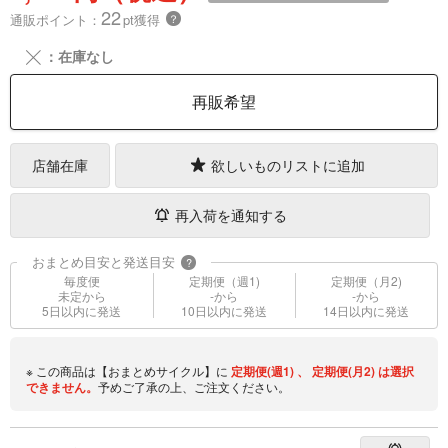
22
通販ポイント：
pt獲得
？
╳
：在庫なし
再販希望
店舗在庫
欲しいものリストに追加
再入荷を通知する
おまとめ目安と発送目安
?
毎度便
定期便（週1)
定期便（月2)
未定から
-から
-から
5日以内に発送
10日以内に発送
14日以内に発送
※ この商品は【おまとめサイクル】に
定期便(週1)
、
定期便(月2)
は選択
できません。
予めご了承の上、ご注文ください。