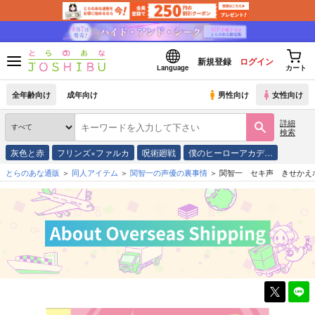
新規登録
ログイン
Language
カート
全年齢向け
成年向け
男性向け
女性向け
詳細
検索
灰色と赤
フリンズ×ファルカ
呪術廻戦
僕のヒーローアカデ…
とらのあな通販
同人アイテム
関智一の声優の裏事情
関智一 セキ声 きせかえボイ