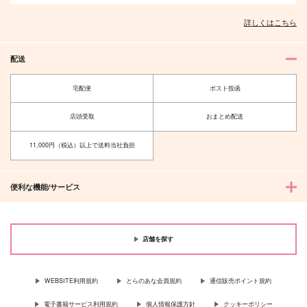
作品詳細
作品詳細
詳しくはこちら
配送
宅配便
ポスト投函
店頭受取
おまとめ配送
11,000円（税込）以上で送料当社負担
便利な機能/サービス
店舗を探す
WEBSITE利用規約
とらのあな会員規約
通信販売ポイント規約
電子書籍サービス利用規約
個人情報保護方針
クッキーポリシー