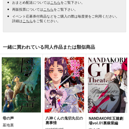
おまとめ配送については
こちら
をご覧下さい。
再販投票については
こちら
をご覧下さい。
イベント応募券付商品などをご購入の際は毎度便をご利用ください。
詳細は
こちら
をご覧ください。
一緒に買われている同人作品または類似商品
母の声
八神くんの鬼切丸伝の
NANDAKORE五棘劇
裏事情
場vol.01裏稼業編
墓地裏