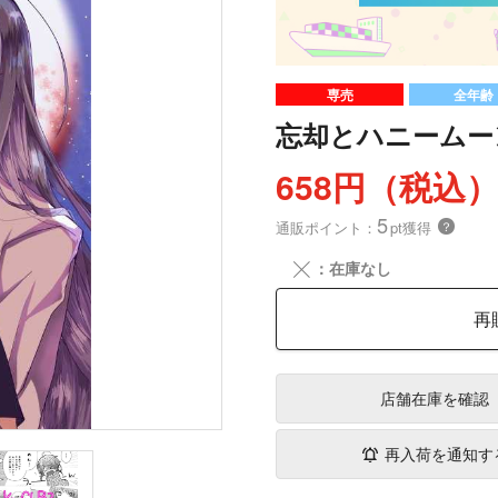
専売
全年齢
忘却とハニームー
658円（税込
5
通販ポイント：
pt獲得
？
╳
：在庫なし
再
店舗在庫
を確認
再入荷を通知す