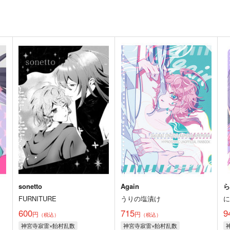
sonetto
Again
FURNITURE
うりの塩漬け
600
715
9
円
円
（税込）
（税込）
神宮寺寂雷×飴村乱数
神宮寺寂雷×飴村乱数