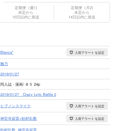
定期便（週1)
定期便（月2)
未定から
未定から
10日以内に発送
14日以内に発送
Blanca*
入荷アラート
を設定
雛乃
2019/01/27
同人誌 - 漫画/ Ｂ５ 24p
2019/01/27 Crazy Lyric Battle 2
ヒプノシスマイク
入荷アラート
を設定
神宮寺寂雷×飴村乱数
入荷アラート
を設定
飴村乱数
神宮寺寂雷