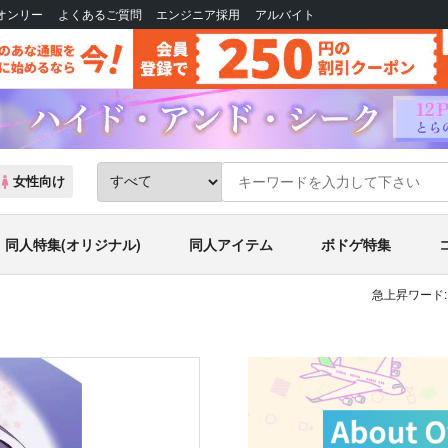
Bオンリー
よくあるご質問
エンジニア採用
アルバイト
女性向け
同人特集(オリジナル)
同人アイテム
ボドゲ特集
急上昇ワード: