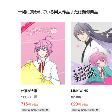
一緒に買われている同人作品または類似商品
仕事が大事
LINK WINK
つちのこ屋
moimoi
715
629
円
円
（税込）
（税込）
神宮寺寂雷×飴村乱数
神宮寺寂雷×飴村乱数