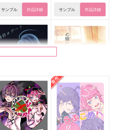
サンプル
作品詳細
サンプル
作品詳細
拐≠デート
心臓にいちばんちかい
NDER TAKER
糖蜜ジビエ
89
1,100
円
円
（税込）
（税込）
天国獄×神宮寺寂雷
天国獄×神宮寺寂雷