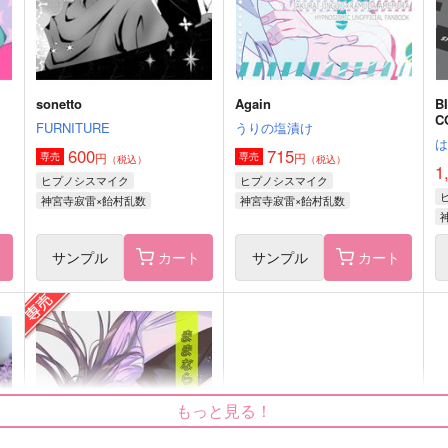
神宮寺寂雷×飴村乱数
サンプル
作品詳細
サンプル
作品詳細
sonetto
Again
B
C
FURNITURE
うりの塩漬け
600
715
円
円
専売
専売
（税込）
（税込）
1
ヒプノシスマイク
ヒプノシスマイク
神宮寺寂雷×飴村乱数
神宮寺寂雷×飴村乱数
ト
サンプル
カート
サンプル
カート
バウンダリー
ビー・ウィズ・ユー
pr
自我がある
DECOPON
l
もっと見る！
660
629
6
円
円
（税込）
（税込）
碧棺左馬刻×神宮寺寂雷
碧棺左馬刻×神宮寺寂雷