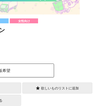
女性向け
ン
）
販希望
欲しいものリストに追加
る