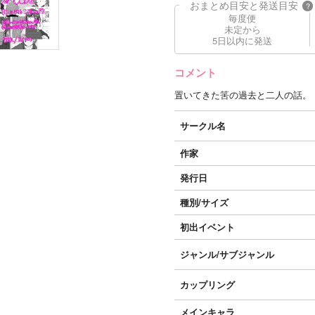
おまとめ目安と発送目安
?
毎度便
未定から
5日以内に発送
コメント
置いてきた筈の過去と二人の話。
サークル名
作家
発行日
種別/サイズ
初出イベント
ジャンル/
サブジャンル
カップリング
メインキャラ