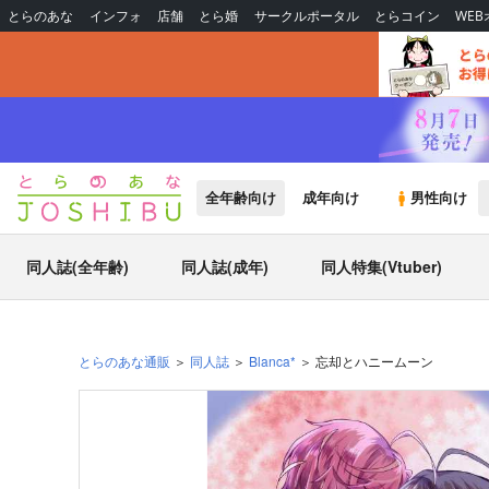
とらのあな
インフォ
店舗
とら婚
サークルポータル
とらコイン
WE
全年齢向け
成年向け
男性向け
同人誌(全年齢)
同人誌(成年)
同人特集(Vtuber)
とらのあな通販
同人誌
Blanca*
忘却とハニームーン