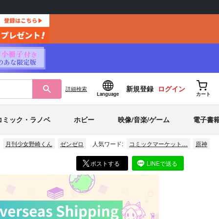
新規登録
ログイン
詳細
検索
Language
カート
コミック・ラノベ
ホビー
映像/音楽/ゲーム
電子書
月刊少女野崎くん
ゼンゼロ
人気ワード:
コミックマーケット…
原神
ポストする
LINEで送る