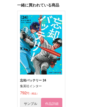
神宮寺寂雷×観音坂独歩
一緒に買われている商品
サンプル
作品詳細
サンプル
作品詳細
好きです、飴村くん。／
エスケイプ・フロム 再録
VALENTINE DAY×BIRTHDAY
リリカルゴリラ
リリカルゴリラ
セール中
専売
880
円
セール中
専売
1,210
（税込）
円
（税込）
ヒプノシスマイク
ヒプノシスマイク
神宮寺寂雷×飴村乱数
神宮寺寂雷×飴村乱数
サンプル
カート
サンプル
カー
忘却バッテリー 24
集英社インター
どこでだって会えるから
祝日
792
円
（税込）
ロマン大砲
冠婚相殺
1,100
707
サンプル
作品詳細
円
円
（税込）
（税込）