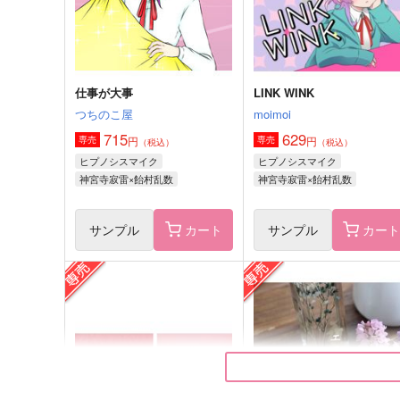
神宮寺寂雷×飴村乱数
サンプル
作品詳細
サンプル
作品詳細
仕事が大事
LINK WINK
つちのこ屋
moimoi
715
629
円
円
専売
専売
（税込）
（税込）
ヒプノシスマイク
ヒプノシスマイク
神宮寺寂雷×飴村乱数
神宮寺寂雷×飴村乱数
サンプル
カート
サンプル
カー
さよならさみしい人
取引先は魔王城!! -
FINAL EDITION-
うがいだいすき
綱の上にも
362
円
（税込）
1,320
円
（税込）
伊弉冉一二三＋観音坂独歩×神宮寺寂雷