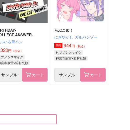
サンプル
作品詳細
サンプル
作品詳細
IRTHDAY-
らぶこめ！
OLLECT ANSWER-
にぎやかし
ガルバンゾー
はルいろ筆ペン
944
円
専売
（税込）
,320
円
（税込）
ヒプノシスマイク
ヒプノシスマイク
神宮寺寂雷×飴村乱数
神宮寺寂雷×飴村乱数
サンプル
カート
サンプル
カート
ofile
はっぴーらっきーすけべMIC
tw
綱の上にも
05
440
円
円
（税込）
（税込）
神宮寺寂雷×観音坂独歩
神宮寺寂雷×観音坂独歩