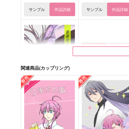
サンプル
作品詳細
サンプル
作品詳細
関連商品(カップリング)
ままならないふたりについて
好きです、飴村くん。／
VALENTINE DAY×BIRTHD
デンキノネドコ
リリカルゴリラ
748
円
（税込）
880
円
（税込）
神宮寺寂雷×飴村乱数