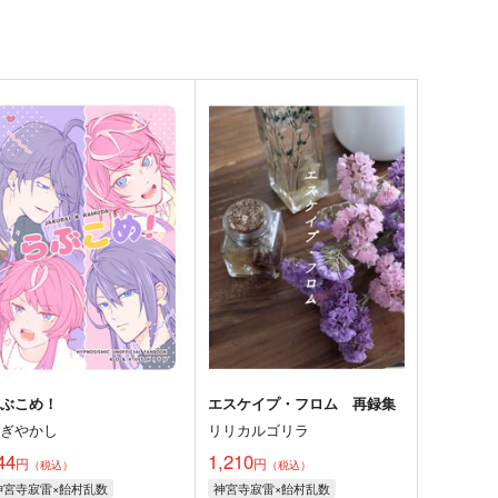
らぶこめ！
エスケイプ・フロム 再録集
にぎやかし
リリカルゴリラ
44
1,210
円
円
（税込）
（税込）
神宮寺寂雷×飴村乱数
神宮寺寂雷×飴村乱数