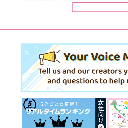
密～
ゆめいろらっちょんまっと
Blank
1,100
円
（税込）
1,826
円
（税込）
佐久早聖臣×宮侑
アスラン×カガリ
サンプル
作品詳細
サンプル
作品詳細
北部戦士の愛しい花嫁 1
KADOKAWA
1,320
円
（税込）
サンプル
作品詳細