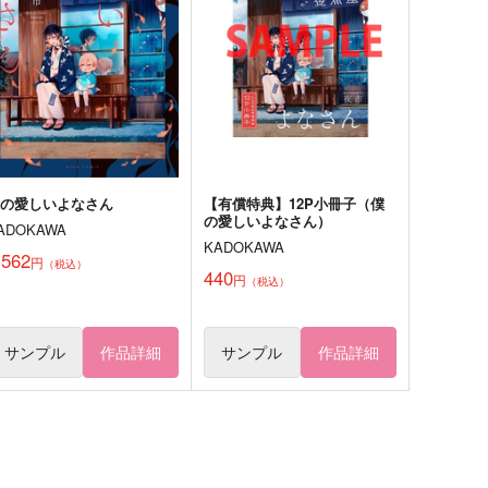
あいねこ
ゆめいろらっちょんまっと
,572
2,829
円
円
（税込）
（税込）
宮侑
土井半助×摂津のきり丸
サンプル
作品詳細
サンプル
作品詳細
僕の愛しいよなさん
【有償特典】12P小冊子（僕
の愛しいよなさん）
ADOKAWA
KADOKAWA
,562
円
（税込）
440
円
（税込）
サンプル
作品詳細
サンプル
作品詳細
どうしようもなく愛しい我が
愛しい君は夜に噛みつく