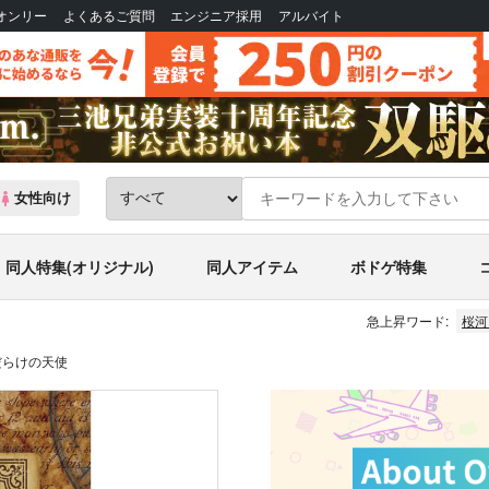
Bオンリー
よくあるご質問
エンジニア採用
アルバイト
女性向け
同人特集(オリジナル)
同人アイテム
ボドゲ特集
急上昇ワード:
桜河
だらけの天使