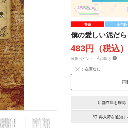
専売
全年齢
僕の愛しい泥だら
483円（税込
4
通販ポイント：
pt獲得
？
╳
：在庫なし
再
店舗在庫
を確認
再入荷を通知す