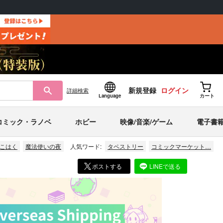
新規登録
ログイン
詳細
検索
Language
カート
コミック・ラノベ
ホビー
映像/音楽/ゲーム
電子書
こはく
魔法使いの夜
人気ワード:
タペストリー
コミックマーケット…
ポストする
LINEで送る