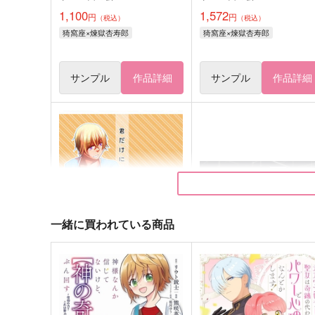
1,100
1,572
円
円
（税込）
（税込）
猗窩座×煉獄杏寿郎
猗窩座×煉獄杏寿郎
サンプル
作品詳細
サンプル
作品詳細
一緒に買われている商品
君だけに聴こえる
Access the Animus -アサ