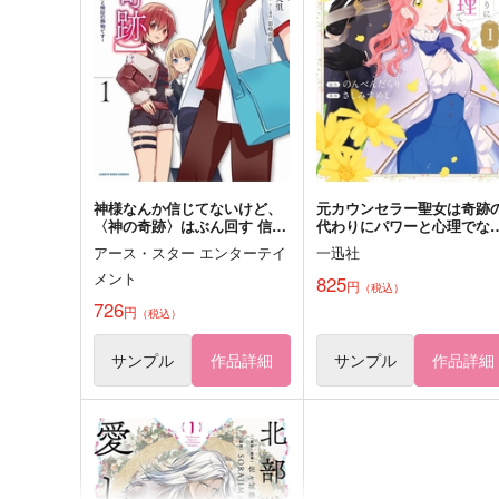
リシリーズアンソロジー-
空中ブランコ DC支部
アサシン教団アンソロ支部
660
円
（税込）
2,090
円
（税込）
安室透×江戸川コナン
アルタイル
サンプル
作品詳細
サンプル
作品詳細
神様なんか信じてないけど、
元カウンセラー聖女は奇跡
〈神の奇跡〉はぶん回す 信仰
代わりにパワーと心理でな
の力?これは努力と検証の賜
とかします! 1
アース・スター エンターテイ
一迅社
物です 1
メント
825
円
（税込）
726
円
（税込）
サンプル
作品詳細
サンプル
作品詳細
奇跡の代償ーAnotherー
奇跡のようにありふれた～