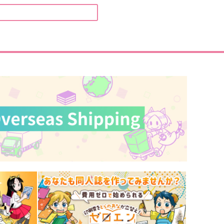
家へ
@-あっとまぁく-
tatice
1,540
円
（税込）
87
円
（税込）
リヴァイ×エレン
爆豪勝己×轟焦凍
サンプル
作品詳細
サンプル
作品詳細