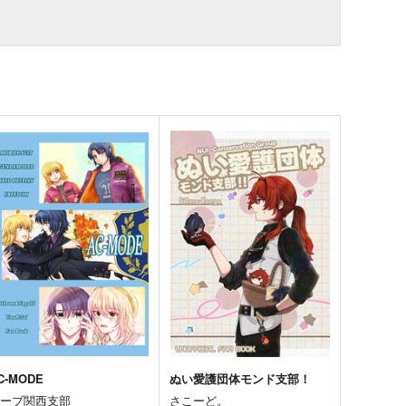
C-MODE
ぬい愛護団体モンド支部！
オーブ関西支部
さこーど。