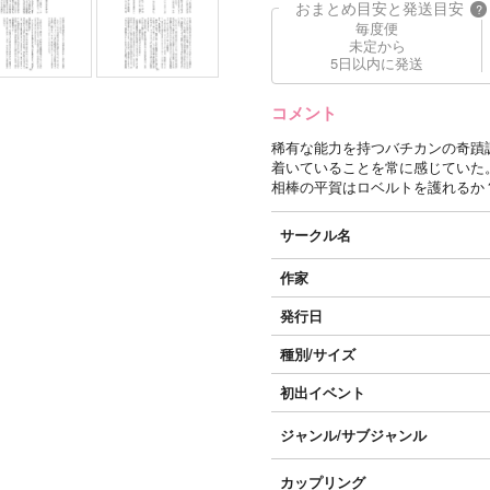
おまとめ目安と発送目安
?
毎度便
未定から
5日以内に発送
コメント
稀有な能力を持つバチカンの奇蹟
着いていることを常に感じていた
相棒の平賀はロベルトを護れるか
サークル名
作家
発行日
種別/サイズ
初出イベント
ジャンル/
サブジャンル
カップリング