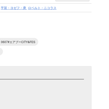
平賀・ヨゼフ・庚
ロベルト・ニコラス
0607#エアブーCITY&FES