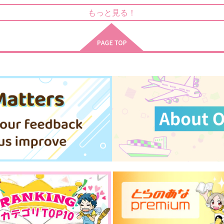
もっと見る！
寿隊
退路を断つ
S
900
787
円
円
（税込）
（税込）
7
夏油傑×五条悟
夏油傑×五条悟
サンプル
作品詳細
サンプル
作品詳細