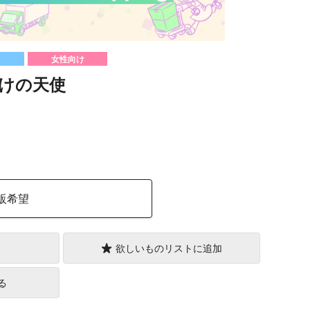
女性向け
けの天使
）
販希望
欲しいものリストに追加
る