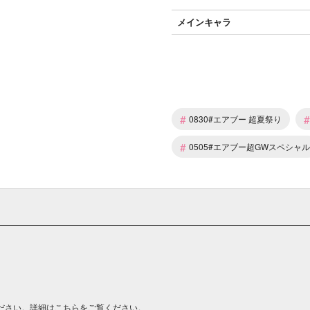
メインキャラ
#
#
0830#エアブー 超夏祭り
#
0505#エアブー超GWスペシャル
ださい。詳細は
こちら
をご覧ください。