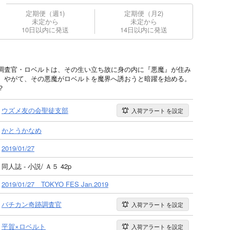
定期便（週1)
定期便（月2)
未定から
未定から
10日以内に発送
14日以内に発送
調査官・ロベルトは、その生い立ち故に身の内に『悪魔』が住み
。やがて、その悪魔がロベルトを魔界へ誘おうと暗躍を始める。
？
ウズメ友の会聖徒支部
入荷アラート
を設定
かとうかなめ
2019/01/27
同人誌 - 小説/ Ａ５ 42p
2019/01/27 TOKYO FES Jan.2019
バチカン奇跡調査官
入荷アラート
を設定
平賀×ロベルト
入荷アラート
を設定