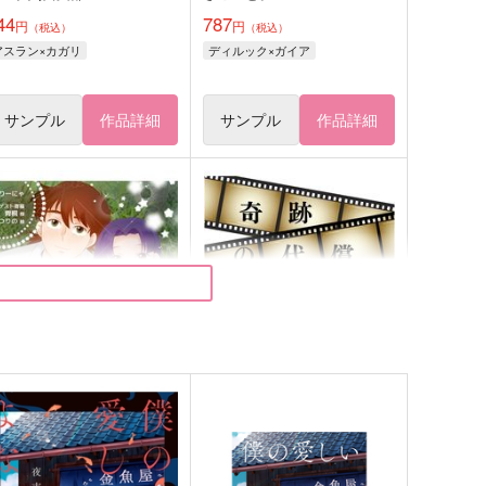
44
787
円
円
（税込）
（税込）
アスラン×カガリ
ディルック×ガイア
サンプル
作品詳細
サンプル
作品詳細
七夕の奇跡
奇跡の代償