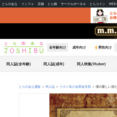
とらのあな
インフォ
店舗
とら婚
サークルポータル
とらコイン
WE
全年齢向け
成年向け
男性向け
同人誌(全年齢)
同人誌(成年)
同人特集(Vtuber)
とらのあな通販
同人誌
ウズメ友の会聖徒支部
僕の愛しい泥