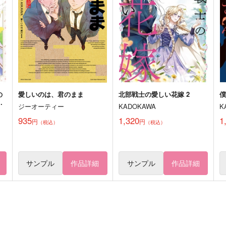
惑～
HUMAN NATURE
Blank
472
1
円
（税込）
1,752
円
（税込）
三井寿×木暮公延
アスラン×カガリ
サンプル
作品詳細
サンプル
作品詳細
の
愛しいのは、君のまま
北部戦士の愛しい花嫁 2
ん
ジーオーティー
KADOKAWA
K
935
1,320
1
円
円
（税込）
（税込）
サンプル
作品詳細
サンプル
作品詳細
秘
Love song for my precious!
I LOVE YOU. I MISS YOU.