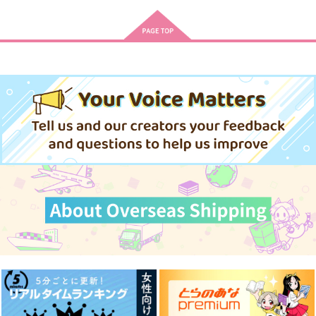
ロー×女夢主
壬氏×猫猫
宇髄天元×煉獄杏寿郎
サンプル
サンプル
サンプル
作品詳細
作品詳細
作品詳細
忘れた春は君隣り
ヒーローズ
880
円
（税込）
サンプル
作品詳細
遠い場所で君を想う
うさ五といっしょ2
ちょいはぴDays
「何処か」
＋+Halcyon+＋
ＨＲ12
990
1,000
472
円
円
円
（税込）
（税込）
（税込）
獅子王司×石神千空
七海建人×五条悟
綾部喜八郎×平滝夜叉丸