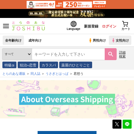
新規登録
ログイン
Language
カート
全年齢向け
成年向け
男性向け
女性向け
詳細
検索
特級α
狛治×恋雪
カラスバ
薬屋のひとりごと
とらのあな通販
同人誌
うさぎとはっぱ
君想う