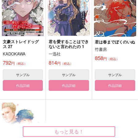
（税込）
629
円
（税込）
脹相×虎杖悠仁
マゼル×ヴェルナー
宇髄天元×煉獄杏寿郎
サンプル
サンプル
サンプル
作品詳細
作品詳細
作品詳細
文豪ストレイドッグ
君を愛することはでき
君は春までぼくのいぬ
ス 27
ないと言われたの 1
竹書房
KADOKAWA
一迅社
858
円
（税込）
792
814
円
円
（税込）
（税込）
サンプル
サンプル
サンプル
作品詳細
作品詳細
作品詳細
君の影を想う
そぞろ雨 君、想う。
雪月花に君想う
（上巻）
v.d.s
紡
20式
944
もっと見る！
944
円
円
（税込）
（税込）
472
円
（税込）