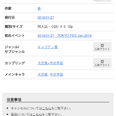
作家
春
発行日
2019/01/27
種別/サイズ
同人誌 - 小説/ Ａ５ 12p
初出イベント
2019/01/27 TOKYO FES Jan.2019
ジャンル/
キャプテン翼
入荷アラート
サブジャンル
カップリング
大空翼×中沢早苗
入荷アラート
メインキャラ
大空翼
中沢早苗
注意事項
キャンセルについては
こちら
をご覧下さい。
返品については
こちら
をご覧下さい。