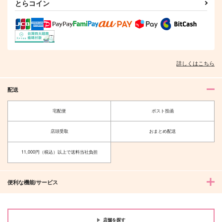
とらコイン
作品詳細
作品詳細
作品詳細
詳しくはこちら
配送
宅配便
ポスト投函
店頭受取
おまとめ配送
ぼくをもっと気にかけ
ありあまる春
て、春
merry go round
11,000円（税込）以上で送料当社負担
正気の沙汰でない
1,100
円
（税込）
315
円
（税込）
山田利吉×土井半助
剣持刀也
便利な機能/サービス
サンプル
サンプル
作品詳細
作品詳細
店舗を探す