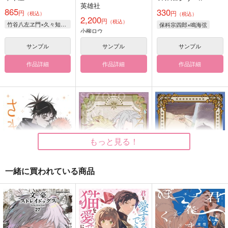
英雄社
865
330
円
円
（税込）
（税込）
2,200
円
（税込）
竹谷八左ヱ門×久々知兵助
保科宗四郎×鳴海弦
小柳ロウ
サンプル
サンプル
サンプル
作品詳細
作品詳細
作品詳細
もっと見る！
一緒に買われている商品
さきの君を想う
そぞろ雨 君、想う。
君を想う
（下巻）
もん式
elixile
20式
707
944
円
円
（税込）