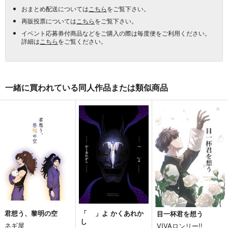
おまとめ配送については
こちら
をご覧下さい。
再販投票については
こちら
をご覧下さい。
イベント応募券付商品などをご購入の際は毎度便をご利用ください。
詳細は
こちら
をご覧ください。
一緒に買われている同人作品または類似商品
君想う、黎明の空
「 」よ かくあれか
目一杯君を想う
し
ネギ屋
VIVAロンリー!!