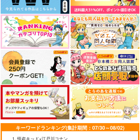
サンプル
サンプル
サンプル
作品詳細
作品詳細
作品詳細
#任務中にクレープ食
例えばそれが永遠だと
みにはぴDays
うな！！
して
ＨＲ12
英雄社
英雄社
825
円
（税込）
944
3,144
円
円
（税込）
（税込）
綾部喜八郎×平滝夜叉丸
キーワードランキング(集計期間：07/30～08/02)
伊波ライ
緋八マナ
怪盗キッド×江戸川コナン
サンプル
サンプル
サンプル