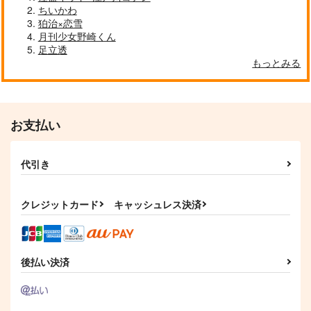
ちいかわ
作品詳細
作品詳細
作品詳細
狛治×恋雪
月刊少女野崎くん
足立透
もっとみる
お支払い
代引き
クレジットカード
キャッシュレス決済
もぐもぐトキヤくん！
薄明
青い春
２
vivi℃
コアラの宿り木
微糖ショコラ
1,001
1,572
円
円
（税込）
（税込）
472
円
（税込）
保科宗四郎×日比野カフカ
後払い決済
沖田総悟×神楽
一ノ瀬トキヤ×七海春歌
サンプル
サンプル
サンプル