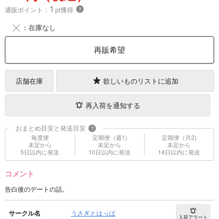
1
通販ポイント：
pt獲得
？
╳
：在庫なし
再販希望
店舗在庫
欲しいものリストに追加
再入荷を通知する
おまとめ目安と発送目安
?
毎度便
定期便（週1)
定期便（月2)
未定から
未定から
未定から
5日以内に発送
10日以内に発送
14日以内に発送
コメント
告白後のデートの話。
サークル名
うさぎとはっぱ
入荷アラート