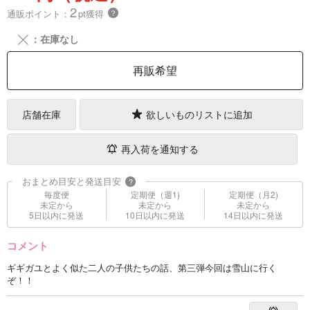
2
通販ポイント：
pt獲得
？
╳
：在庫なし
再販希望
店舗在庫
欲しいものリストに追加
再入荷を通知する
おまとめ目安と発送目安
?
毎度便
定期便（週1)
定期便（月2)
未定から
未定から
未定から
5日以内に発送
10日以内に発送
14日以内に発送
コメント
ギギガユとよく似た二人の子供たちの話、第三弾今回は雪山に行く
ぞ！！