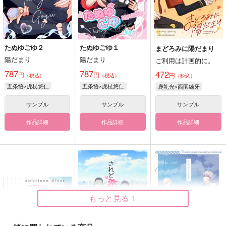
たぬゆごゆ２
たぬゆごゆ１
まどろみに陽だまり
陽だまり
陽だまり
ご利用は計画的に。
787
787
472
円
円
円
（税込）
（税込）
（税込）
五条悟×虎杖悠仁
五条悟×虎杖悠仁
鹿礼光×西園練牙
サンプル
サンプル
サンプル
作品詳細
作品詳細
作品詳細
もっと見る！