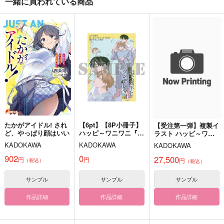
一緒に買われている商品
沖神兄チェキ風カード
されど恋は、かく語り
されど、空の青さを知
3種セット
き。
る
遠き星
おめめんち
かぼすサイダー
472
1,415
787
円
円
円
（税込）
（税込）
（税込）
神楽
雲生
沢北栄治×深津一成
サンプル
サンプル
サンプル
作品詳細
作品詳細
作品詳細
たかがアイドル! され
【6pt】【8P小冊子】
【受注第一弾】複製イ
ど、やっぱり顔はいい
ハッピ～ワニワニ『忠
ラスト ハッピ～ワニ
犬部下とツンデレ少
ワニ『忠犬部下とツン
KADOKAWA
KADOKAWA
KADOKAWA
尉』(とらのあなBLコ
デレ少尉』（BLコミ
ミックフェア2026)
ックフェア2026）
902
0
27,500
円
円
円
（税込）
（税込）
サンプル
サンプル
サンプル
作品詳細
作品詳細
作品詳細