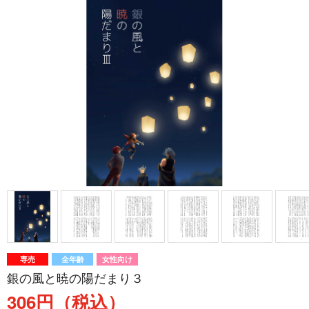
専売
全年齢
女性向け
銀の風と暁の陽だまり３
306円（税込）