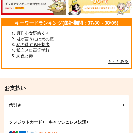
できる本
表紙デザイン
やりかた
クロコダイルティアー
クロコダイルティアー
クロコダイルティアー
ズ
ズ
ズ
キーワードランキング(集計期間：07/30～08/05)
1,572
2,357
1,572
円
円
円
（税込）
（税込）
（税込）
月刊少女野崎くん
サンプル
サンプル
サンプル
君が言うには犬の恋
私の愛する圧制者
作品詳細
作品詳細
作品詳細
私立メロ高等学校
灰色と赤
もっとみる
お支払い
代引き
クレジットカード
キャッシュレス決済
モノクロイラストがで
WITH YOU
What's your name?-
きるまで
Ritsuka-