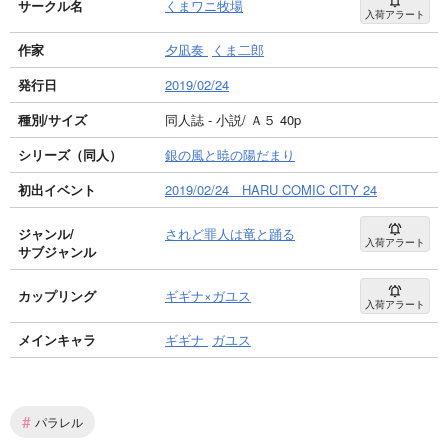
サークル名
くまワニ牧場
入荷アラート
作家
夕凪奏
くま二郎
発行日
2019/02/24
種別/サイズ
同人誌 - 小説/ Ａ５ 40p
シリーズ（同人）
銀の風と暁の陽だまり
初出イベント
2019/02/24 HARU COMIC CITY 24
ジャンル/
されど罪人は竜と踊る
入荷アラート
サブジャンル
カップリング
ギギナ×ガユス
入荷アラート
メインキャラ
ギギナ
ガユス
#
パラレル