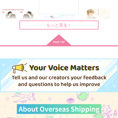
されど ひと世の 夢見
一文にもならぬ課題
このミッション長期
頃
されど情けは人のため
戦！？
にならず
ho
束子
陽だまり屋
もっと見る！
629
629
1,650
円
円
円
（税込）
（税込）
（税込）
摂津のきり丸
水木×ゲゲ郎
蘇枋隼飛×楡井秋彦
サンプル
サンプル
サンプル
作品詳細
作品詳細
作品詳細
【受注第一弾】両面ア
【有償特典】座るアク
【有償特典】同人誌
クリルスタンド ハッ
リルスタンド（忠犬部
（忠犬部下とツンデレ
ピ～ワニワニ『忠犬部
下とツンデレ少尉 2）
少尉 2）
KADOKAWA
KADOKAWA
KADOKAWA
下とツンデレ少尉』
（BLコミックフェア
2,500
2,200
600
円
円
円
（税込）
（税込）
（税込）
2026）
サンプル
サンプル
サンプル
作品詳細
作品詳細
作品詳細