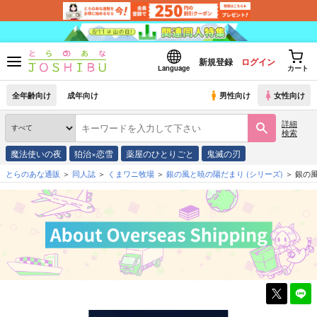
新規登録
ログイン
Language
カート
全年齢向け
成年向け
男性向け
女性向け
詳細
検索
魔法使いの夜
狛治×恋雪
薬屋のひとりごと
鬼滅の刃
とらのあな通販
同人誌
くまワニ牧場
銀の風と暁の陽だまり
(シリーズ)
銀の