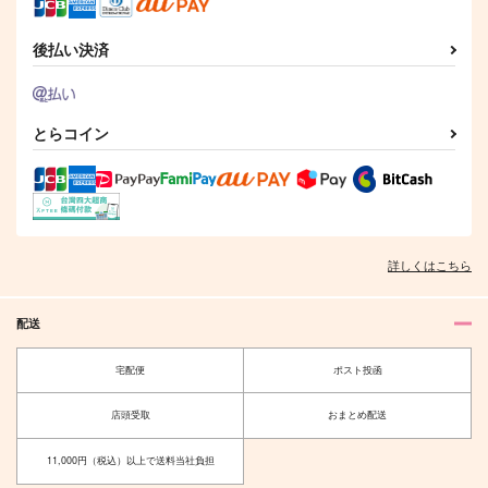
メタリック地平線
クロコダイルティアー
クロコダイルティアー
944
円
（税込）
ズ
後払い決済
ズ
叢雲カゲツ
787
3,144
円
円
（税込）
（税込）
ロマニ×ぐだ子
とらコイン
サンプル
サンプル
サンプル
作品詳細
作品詳細
作品詳細
詳しくはこちら
配送
宅配便
ポスト投函
店頭受取
おまとめ配送
11,000円（税込）以上で送料当社負担
What's your name?-
愛されるパン屋さんが