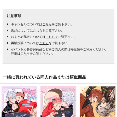
注意事項
キャンセルについては
こちら
をご覧下さい。
返品については
こちら
をご覧下さい。
おまとめ配送については
こちら
をご覧下さい。
再販投票については
こちら
をご覧下さい。
イベント応募券付商品などをご購入の際は毎度便をご利用ください。
詳細は
こちら
をご覧ください。
一緒に買われている同人作品または類似商品