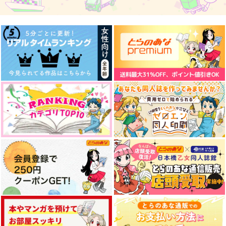
Divide BLUE
まんがのつくりかた
サバフェスステッカー
ねこだまり
クロコダイルティアー
クロコダイルティアー
ズ
ズ
1,887
円
（税込）
2,357
600
糸師凛×潔世一
円
円
（税込）
（税込）
サンプル
サンプル
サンプル
忠犬部下とツンデレ少
【有償特典】アクリル
【有償特典】同人誌
作品詳細
作品詳細
作品詳細
尉 2
スタンド（忠犬部下と
（忠犬部下とツンデレ
ツンデレ少尉）
少尉）
KADOKAWA
KADOKAWA
KADOKAWA
1,375
1,980
600
円
円
円
（税込）
（税込）
（税込）
サンプル
サンプル
サンプル
作品詳細
作品詳細
作品詳細
なんとなくコマ割りが
同人誌のつくりかた＋
個人的モノクロ作画の