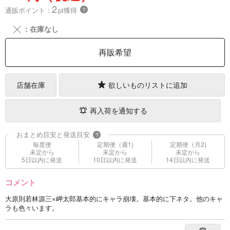
2
通販ポイント：
pt獲得
？
╳
：在庫なし
再販希望
店舗在庫
欲しいものリストに追加
再入荷を通知する
おまとめ目安と発送目安
?
毎度便
定期便（週1)
定期便（月2)
未定から
未定から
未定から
5日以内に発送
10日以内に発送
14日以内に発送
コメント
大原則若林源三×岬太郎基本的にキャラ崩壊。基本的に下ネタ。他のキャ
ラも色々います。