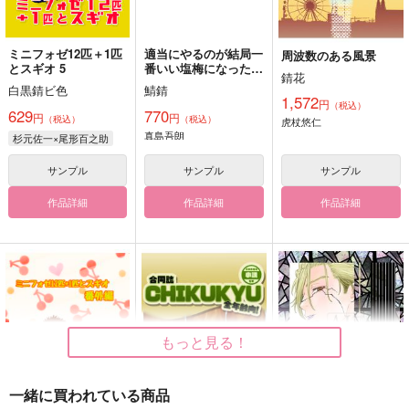
ミニフォゼ12匹＋1匹
適当にやるのが結局一
周波数のある風景
とスギオ 5
番いい塩梅になったり
錆花
すると思いませんか。
白黒錆ビ色
鯖錆
1,572
円
（税込）
629
770
円
円
（税込）
（税込）
虎杖悠仁
真島吾朗
杉元佐一×尾形百之助
サンプル
サンプル
サンプル
作品詳細
作品詳細
作品詳細
もっと見る！
一緒に買われている商品