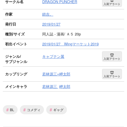
サークル名
DRAGON PUNCHER
入荷アラート
作家
錆吉。
発行日
2019/01/27
種別/サイズ
同人誌 - 漫画/ Ａ５ 20p
初出イベント
2019/01/27 Wingマーケット2019
ジャンル/
キャプテン翼
入荷アラート
サブジャンル
カップリング
若林源三×岬太郎
入荷アラート
メインキャラ
若林源三
岬太郎
#
#
#
BL
コメディ
ギャグ