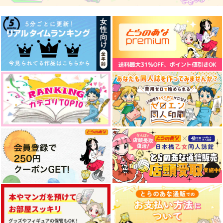
LATE3
VE
吉糧屋
鈴吉
吉糧屋
704
円
（税込）
2,144
638
円
円
（税込）
（税込）
水心子正秀×源清麿
クー・フーリン×エミヤ
水心子正秀×源清麿
サンプル
サンプル
サンプル
作品詳細
作品詳細
作品詳細
本日、都合により閉
cross dress
ワンショット・ユー
店。-番外編-
さびろく
wa★