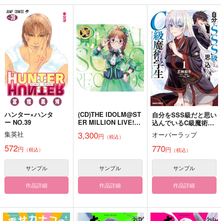
ミニフォゼ12匹+1匹
CHIKUKYU
SX ILLUST BOOK
とスギオ番外編 いっ
鈴吉
空飛ぶペンギン
けぇ再録けだまちゃん
白黒錆ビ色
787
858
円
円
（税込）
（税込）
472
円
（税込）
クー・フーリン×エミヤ
スタンリー×Dr.XENO
杉元佐一×尾形百之助
サンプル
サンプル
サンプル
作品詳細
作品詳細
作品詳細
ハンター×ハンタ
(CD)THE IDOLM@ST
自分をSSS級だと思い
ー NO.39
ER MILLION LIVE! S
込んでいるC級魔術学
PECIAL SOLO RECO
生 1
3,300
集英社
オーバーラップ
円
（税込）
RDS 秋月律子
572
770
円
円
（税込）
（税込）
サンプル
サンプル
サンプル
作品詳細
作品詳細
作品詳細