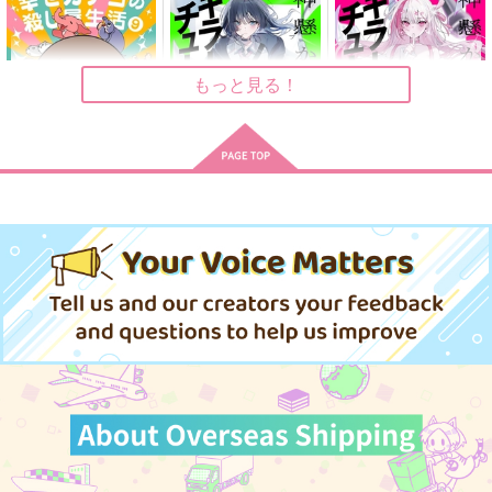
CHIKUKYU 2本目
タソガレラブレター
you're mine.
鈴吉
鈴吉
空飛ぶペンギン
715
1,430
1,887
もっと見る！
円
円
円
（税込）
（税込）
（税込）
クー・フーリン×エミヤ
クー・フーリン×エミヤ
スタンリー×Dr.XENO
サンプル
サンプル
サンプル
作品詳細
作品詳細
作品詳細
幸せカナコの殺し屋生
神懸かれ、キラーチュ
神懸かれ、キラーチュ
活 9
ーン。
ーン。 2
星海社
KADOKAWA
KADOKAWA
1,265
880
924
円
円
円
（税込）
（税込）
（税込）
サンプル
サンプル
サンプル
作品詳細
作品詳細
作品詳細
ASSORTED CHOCO
SUIMARO LOG
SUIMARO LOVE LO