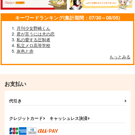
真夜中の猫会議
880
880
円
円
（税込）
（税込）
1,650
円
（税込）
空条承太郎受け
キバナ×ダンデ
キーワードランキング(集計期間：07/30～08/05)
月島基×鯉登音之進
月刊少女野崎くん
サンプル
サンプル
サンプル
君が言うには犬の恋
私の愛する圧制者
作品詳細
作品詳細
作品詳細
私立メロ高等学校
灰色と赤
もっとみる
お支払い
代引き
クレジットカード
キャッシュレス決済
new song
Red Captain DeadLin
深海の記録
e
Re:
深海の水底
3P-ThreePii-