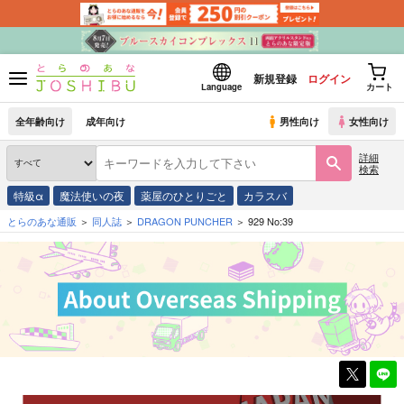
新規登録
ログイン
Language
カート
全年齢向け
成年向け
男性向け
女性向け
詳細
検索
特級α
魔法使いの夜
薬屋のひとりごと
カラスバ
とらのあな通販
同人誌
DRAGON PUNCHER
929 No:39