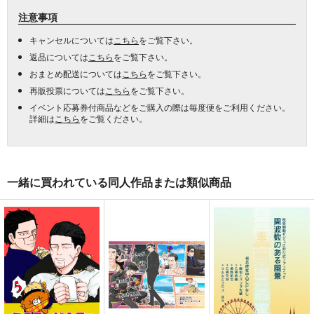
注意事項
キャンセルについては
こちら
をご覧下さい。
返品については
こちら
をご覧下さい。
おまとめ配送については
こちら
をご覧下さい。
再販投票については
こちら
をご覧下さい。
イベント応募券付商品などをご購入の際は毎度便をご利用ください。
詳細は
こちら
をご覧ください。
一緒に買われている同人作品または類似商品