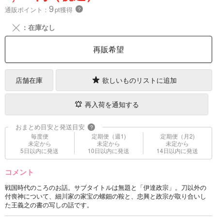
9
通販ポイント：
pt獲得
？
╳
：在庫なし
再販希望
店舗在庫
欲しいものリストに追加
再入荷を通知する
おまとめ目安と発送目安
?
毎度便
定期便（週1)
定期便（月2)
未定から
未定から
未定から
5日以内に発送
10日以内に発送
14日以内に発送
コメント
戦国時代のころのお話。サブタイトルは無題と「伊達政宗」。刀以外の
付喪神について、細川家の家宝の螺鈿の鞍と、忠興と政宗が取り合いし
た王義之の書の写しの話です。