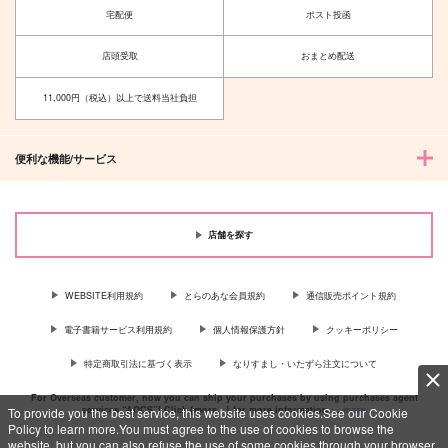
宅配便
ポスト投函
店頭受取
おまとめ配送
11,000円（税込）以上で送料当社負担
便利な機能/サービス
店舗を探す
WEBSITE利用規約
とらのあな会員規約
通信販売ポイント規約
電子書籍サービス利用規約
個人情報保護方針
クッキーポリシー
特定商取引法に基づく表示
なりすまし・いたずら注文について
For Overseas customer, now you can ship your purchases by using purchases agent
services “AOCS”! Click {more…} for more information …
more
To provide you the best service, this website uses cookies.See our Cookie
Policy to learn more.You must agree to the use of cookies to browse the
website, but you can also refuse the use of some cookies through your browser