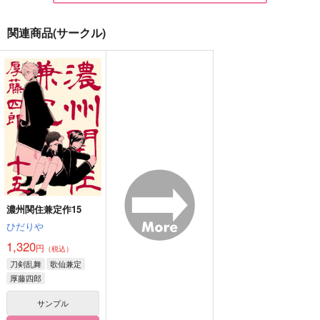
関連商品(サークル)
刀剣学習ドリル 刀身
刀剣学習ドリル 拵編
からころ
編
上月屋
Air Plants 84
上月屋
550
787
円
円
（税込）
（税込）
550
円
（税込）
石神千空×あさぎりゲン
サンプル
サンプル
サンプル
作品詳細
作品詳細
作品詳細
濃州関住兼定作15
ひだりや
1,320
円
（税込）
刀剣乱舞
歌仙兼定
厚藤四郎
サンプル