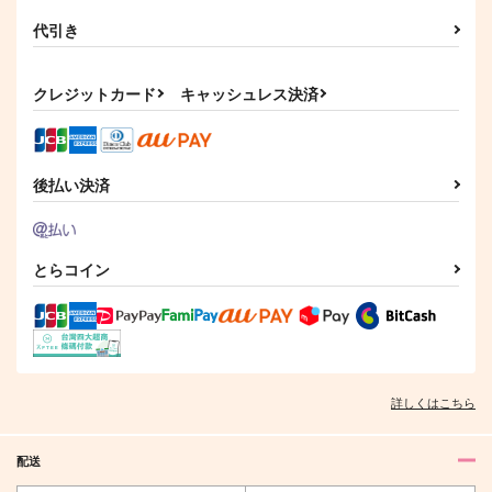
サンプル
サンプル
円
（税込）
660
円
（税込）
うちはサスケ×春野サクラ
代引き
カート
カート
六年生×女夢主
サンプル
サンプル
クレジットカード
キャッシュレス決済
作品詳細
作品詳細
後払い決済
とらコイン
詳しくはこちら
配送