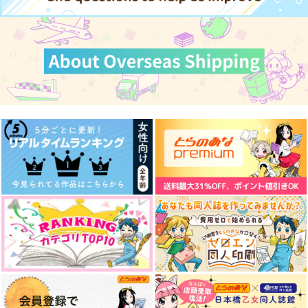
イクル10（下）
合
乱乱嵐
サンプル
サンプル
サンプル
FORELSKET
Vacant
1,210
円
（税込）
2,357
693
円
円
カート
カート
カート
（税込）
（税込）
セイバー×宮本伊織
三日月宗近
六年生×女夢主
サンプル
サンプル
サンプル
作品詳細
作品詳細
作品詳細
茶碗飯再録定食1
我侭一つ願うなら
花葬の約束
茶碗飯
白霜亭
おむすびおいしい
2,357
472
1,572
円
円
専売
円
専売
（税込）
（税込）
（税込）
オールキャラ
刀剣乱舞
刀剣乱舞
刀剣乱舞
歌仙兼定
箱根路の選択
アルブス・ロクス
戦友よ
燭台切光忠×歌仙兼定
スイートルーム
蒸発プリズム