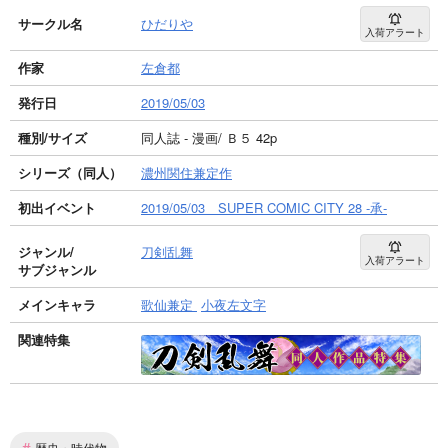
サークル名
ひだりや
入荷アラート
作家
左倉都
発行日
2019/05/03
種別/サイズ
同人誌 - 漫画/ Ｂ５ 42p
シリーズ（同人）
濃州関住兼定作
初出イベント
2019/05/03 SUPER COMIC CITY 28 -承-
ジャンル/
刀剣乱舞
入荷アラート
サブジャンル
メインキャラ
歌仙兼定
小夜左文字
関連特集
#
歴史・時代物