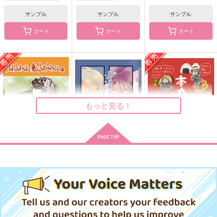
サンプル
サンプル
サンプル
神父と野獣
しじま
無かった話
あと屋
無有
40秒と2行
カート
カート
カート
880
770
220
円
円
円
（税込）
（税込）
（税込）
ウルフ＋アーサー
六年生
サンプル
サンプル
サンプル
作品詳細
作品詳細
作品詳細
もっと見る！
ふわふわくんと俺とふ
主従の休息につき、ル
本丸推ごはん
わふわくん
ームキーのご準備を
みくちん本丸
鮫型手榴弾
蒼月の箱庭
944
円
専売
（税込）
440
1,320
円
円
専売
（税込）
（税込）
刀剣乱舞
燭台切光忠
刀剣乱舞
山姥切長義
刀剣乱舞
歌仙兼定
インテリジェンス・サ
わたしのせんせい 巡
落月
小夜左文字
刀剣男士×審神者