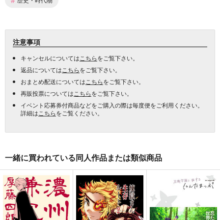
注意事項
キャンセルについては
こちら
をご覧下さい。
返品については
こちら
をご覧下さい。
おまとめ配送については
こちら
をご覧下さい。
再販投票については
こちら
をご覧下さい。
イベント応募券付商品などをご購入の際は毎度便をご利用ください。
詳細は
こちら
をご覧ください。
一緒に買われている同人作品または類似商品