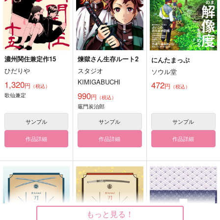
濃州関住兼定作15
煉獄さん生存ルート2
にんたまっぷ
ひだりや
スタジオ
ソウル堂
KIMIGABUCHI
1,320
472
円
円
（税込）
（税込）
990
歌仙兼定
円
（税込）
竈門炭治郎
サンプル
サンプル
サンプル
作品詳細
作品詳細
作品詳細
もっと見る！