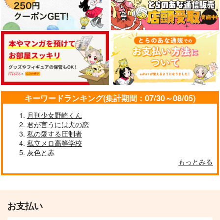
からあげ本舗
サンプル
サンプル
サンプル
787
1,257
1,100
円
円
円
（税込）
（税込）
（税込）
ギルベルト・バイルシュ
カート
カート
カート
宮本伊織×セイバー
ルートヴィッヒ×フェリシアーノ
ミット
サンプル
サンプル
サンプル
作品詳細
作品詳細
作品詳細
キーワードランキング(集計期間：07/30～08/05)
月刊少女野崎くん
君が言うには犬の恋
私の愛する圧制者
私立メロ高等学校
灰色と赤
date date date
ジャージ本
もっとみる
ポップコーンタイム
道草ランプ
787
1,887
円
円
専売
専売
（税込）
（税込）
刀剣乱舞
刀剣乱舞
小夜左文字
星月夜 弐
わたしのせんせい 六
年生×先生夢主web再
お支払い
刀剣男士×審神者
薬研藤四郎
梅ノ屋
録集3
オールキャラ
Vacant
1,100