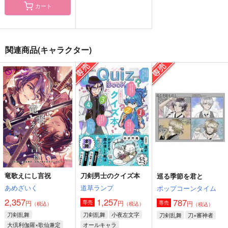
カート
刀剣鑑賞ノート
если
幽明境に猫が鳴く
上月屋
N.L.4750
魔女のかくれ家
関連商品(キャラクター)
550
1,573
1,572
円
円
円
（税込）
（税込）
（税込）
尾形百之助×アシリパ
黒尾鉄朗×孤爪研磨
サンプル
サンプル
サンプル
作品詳細
作品詳細
作品詳細
竜歌えにし言祝
刀剣男士のクイズ本
巡る季節を君と
あめざいく
道草ランプ
ポップコーンタイム
2,357
1,257
787
円
円
専売
円
専売
（税込）
（税込）
（税込）
刀剣乱舞
刀剣乱舞
小夜左文字
刀剣乱舞
刀×審神者
大倶利伽羅×歌仙兼定
オールキャラ