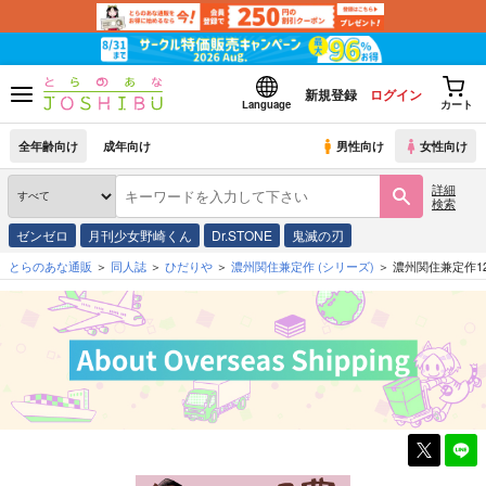
新規登録
ログイン
Language
カート
全年齢向け
成年向け
男性向け
女性向け
詳細
検索
ゼンゼロ
月刊少女野崎くん
Dr.STONE
鬼滅の刃
とらのあな通販
同人誌
ひだりや
濃州関住兼定作
(シリーズ)
濃州関住兼定作1