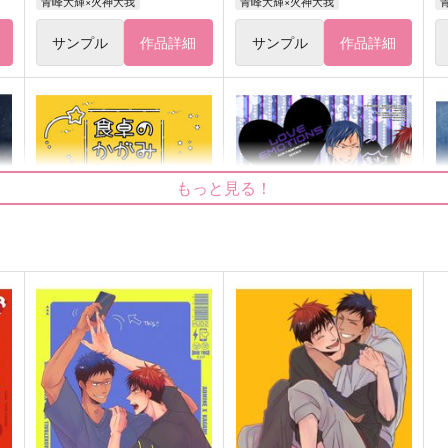
青峰大輝×火神大我
青峰大輝×火神大我
サンプル
作品詳細
サンプル
作品詳細
もっと見る！
食卓のかがみ 完全版
LOVE EMOTIONS
√06
茶乃間
1,500
1,100
6
円
円
（税込）
（税込）
青峰大輝×火神大我
青峰大輝×火神大我