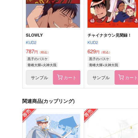
サンプル
作品詳細
サンプル
作品詳細
SLOWLY
チャイナタウン見聞録！
KUD2
KUD2
787
629
円
円
（税込）
（税込）
黒子のバスケ
黒子のバスケ
青峰大輝×火神大我
青峰大輝×火神大我
サンプル
カート
サンプル
カー
関連商品(カップリング)
恋芝居の題目は
DMR2
愛されたがり。
すたこね
1,806
990
円
円
（税込）
（税込）