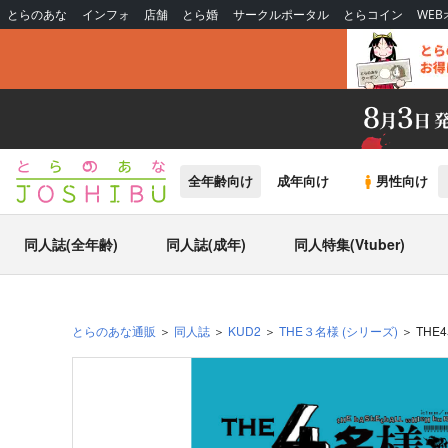
とらのあな
インフォ
店舗
とら婚
サークルポータル
とらコイン
WE
全年齢向け
成年向け
男性向け
同人誌(全年齢)
同人誌(成年)
同人特集(Vtuber)
とらのあな通販
同人誌
KUD2
THE３名様
(シリーズ)
THE