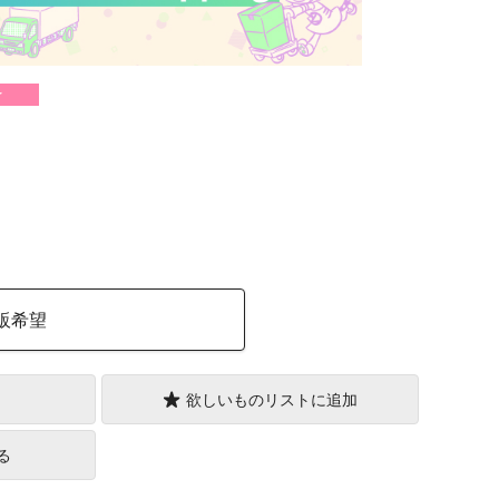
け
）
販希望
欲しいものリストに追加
る