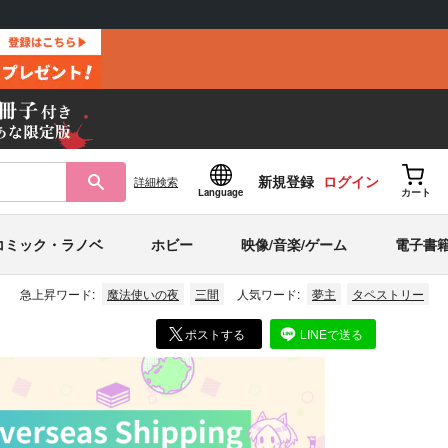
新規登録
ログイン
詳細
検索
Language
カート
コミック・ラノベ
ホビー
映像/音楽/ゲーム
電子書
急上昇ワード:
魔法使いの夜
三間
人気ワード:
夢主
タペストリー
ポストする
LINEで送る