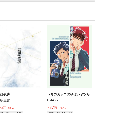
昼想夜夢
うちのガッコのやばいヤツら
輝線星雲
Patrinia
72
787
円
円
（税込）
（税込）