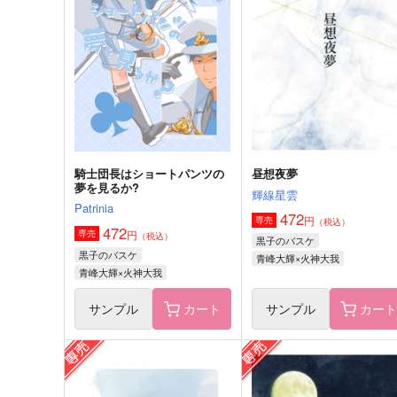
青峰大輝×黄瀬涼太
青峰大輝×黄瀬涼太
サンプル
作品詳細
サンプル
作品詳細
騎士団長はショートパンツの
昼想夜夢
夢を見るか?
輝線星雲
Patrinia
472
円
専売
（税込）
472
円
専売
（税込）
黒子のバスケ
黒子のバスケ
青峰大輝×火神大我
青峰大輝×火神大我
サンプル
カート
サンプル
カー
jet-lagged.
てのひらのなか
kirin11
つきじ市場
1,257
787
円
円
（税込）
（税込）