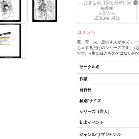
おまとめ目安と発送目安
?
毎度便
未定から
5日以内に発送
コメント
黄、青、火、黒の４人がネズミー
ちゃするだけのシリーズです。※
です。※別に続きものではないの
サークル名
作家
発行日
種別/サイズ
シリーズ（同人）
初出イベント
ジャンル/
サブジャンル