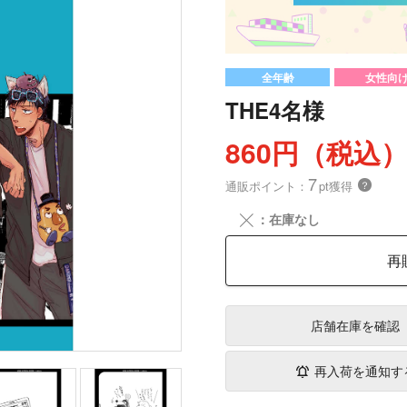
全年齢
女性向
THE4名様
860円（税込
7
通販ポイント：
pt獲得
？
╳
：在庫なし
再
店舗在庫
を確認
再入荷を通知す