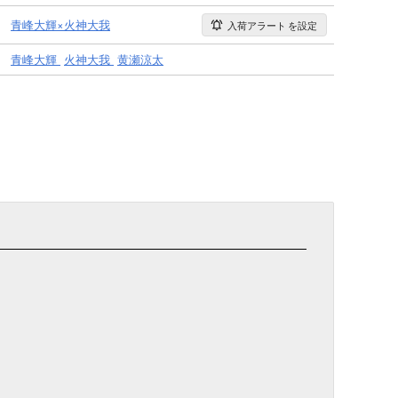
青峰大輝×火神大我
入荷アラート
を設定
青峰大輝
火神大我
黄瀬涼太