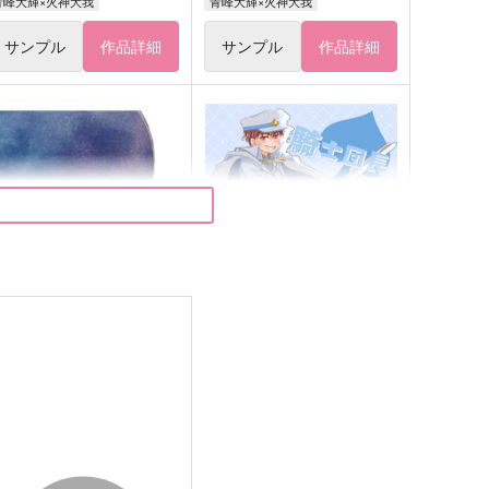
青峰大輝×火神大我
青峰大輝×火神大我
サンプル
作品詳細
サンプル
作品詳細
この感情に名前をつけるなら
騎士団長はショートパンツの
夢を見るか?
輝線星雲
Patrinia
29
円
（税込）
472
円
（税込）
青峰大輝×火神大我