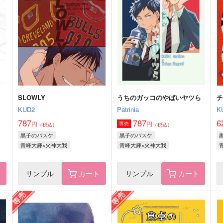
青峰大輝×黄瀬涼太
青峰大輝×黄瀬涼太
サンプル
作品詳細
サンプル
作品詳細
SLOWLY
うちのガッコのやばいヤツら
KUD2
Patrinia
K
787
787
6
円
円
専売
（税込）
（税込）
黒子のバスケ
黒子のバスケ
青峰大輝×火神大我
青峰大輝×火神大我
ト
サンプル
カート
サンプル
カート