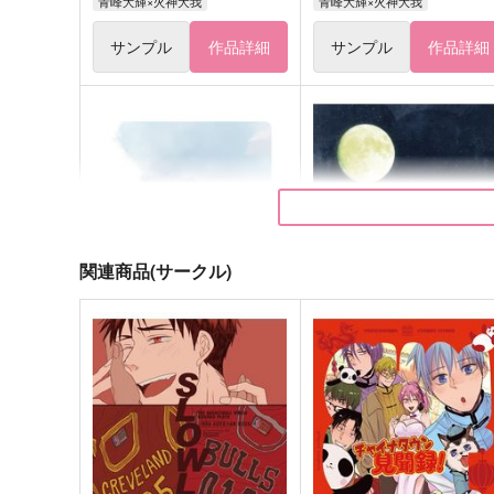
青峰大輝×火神大我
青峰大輝×火神大我
サンプル
作品詳細
サンプル
作品詳細
関連商品(サークル)
Future dream
星月夜に冀う
輝線星雲
輝線星雲
157
472
円
円
（税込）
（税込）
青峰大輝×火神大我
青峰大輝×火神大我