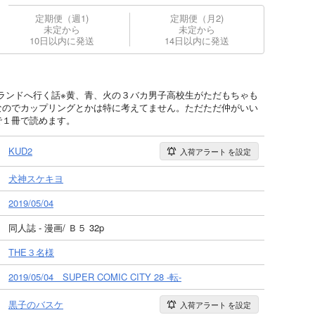
定期便（週1)
定期便（月2)
未定から
未定から
10日以内に発送
14日以内に発送
ランドへ行く話※黄、青、火の３バカ男子高校生がただもちゃも
なのでカップリングとかは特に考えてません。ただただ仲がいい
で１冊で読めます。
KUD2
入荷アラート
を設定
犬神スケキヨ
2019/05/04
同人誌 - 漫画/ Ｂ５ 32p
THE３名様
2019/05/04 SUPER COMIC CITY 28 -転-
黒子のバスケ
入荷アラート
を設定