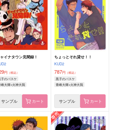
円
（税込）
青峰大輝×黄瀬涼太
青峰大輝×黄瀬涼太
サンプル
作品詳細
サンプル
作品詳細
チャイナタウン見聞録！
ちょっとそれ貸せ！！
UD2
KUD2
29
787
円
円
（税込）
（税込）
黒子のバスケ
黒子のバスケ
青峰大輝×火神大我
青峰大輝×火神大我
サンプル
カート
サンプル
カート