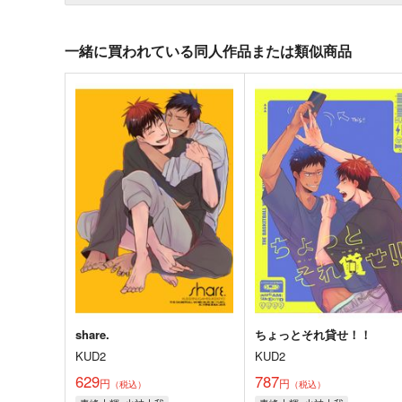
一緒に買われている同人作品または類似商品
share.
ちょっとそれ貸せ！！
KUD2
KUD2
629
787
円
円
（税込）
（税込）