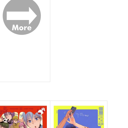
青峰大輝×火神大我
サンプル
作品詳細
サンプル
作品詳細
武神の番
はなさないで あいをつたえ
て
はなぐるま
はなぐるま
30
円
（税込）
946