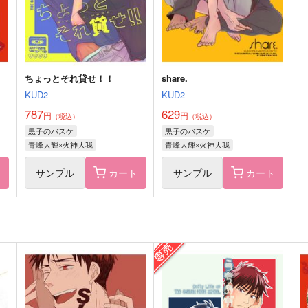
サンプル
作品詳細
サンプル
作品詳細
ちょっとそれ貸せ！！
share.
KUD2
KUD2
787
629
円
円
（税込）
（税込）
黒子のバスケ
黒子のバスケ
青峰大輝×火神大我
青峰大輝×火神大我
ト
サンプル
カート
サンプル
カート
うごかないおまんじゅう物語
うごけるおまんじゅう物語
ジュニクロ
ジュニクロ
660
770
6
円
円
（税込）
（税込）