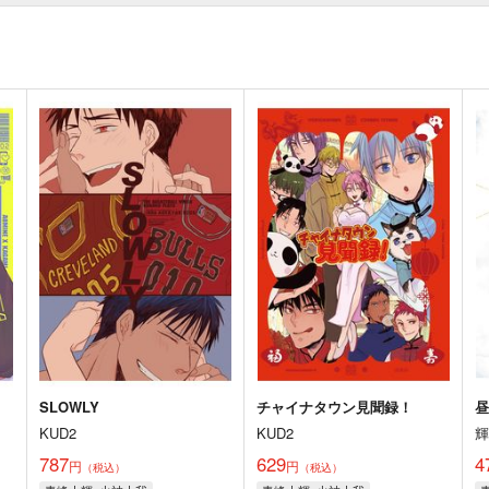
SLOWLY
チャイナタウン見聞録！
KUD2
KUD2
787
629
4
円
円
（税込）
（税込）