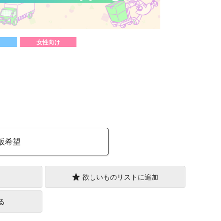
女性向け
）
販希望
欲しいものリストに追加
る