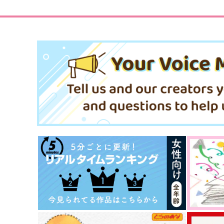
サンプル
作品詳細
サンプル
作品詳細
春を重ねる
首飾りはお好き？
ぽてとら屋
アメカナデ
787
660
円
円
専売
（税込）
（税込）
A3!
皆木綴×茅ヶ崎至
A3!
茅ヶ崎至×卯木千景
サンプル
カート
サンプル
カー
環くんと一緒
0時のランデブー
AtoZ
TK
787
629
円
円
（税込）
（税込）
四葉環
虎杖悠仁×伏黒恵