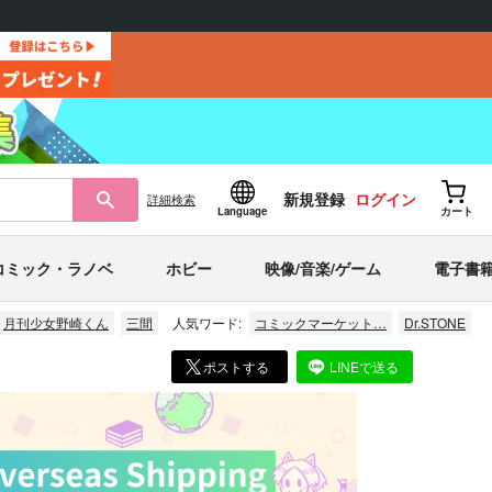
新規登録
ログイン
詳細
検索
Language
カート
コミック・ラノベ
ホビー
映像/音楽/ゲーム
電子書
月刊少女野崎くん
三間
人気ワード:
コミックマーケット…
Dr.STONE
ポストする
LINEで送る