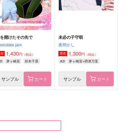
錆兎×冨岡義勇
茅ヶ崎至×皆木綴
サンプル
作品詳細
サンプル
作品詳細
扉を開けたその先で
未必の子守唄
hocolate jam
夜明かし
1,430
1,300
円
円
専売
専売
（税込）
（税込）
3!
茅ヶ崎至
卯木千景
A3!
茅ヶ崎至×摂津万里
サンプル
カート
サンプル
カート
至るは恋咲く季節
扉を開けたその先で
愛過guilty
Chocolate jam
04
1,430
円
円
（税込）
（税込）
茅ヶ崎至
茅ヶ崎至×佐久間咲也