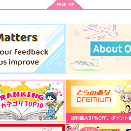
サンプル
作品詳細
サンプル
作品詳細
ヒズハーズ
夜明かし
787
円
専売
（税込）
A3!
茅ヶ崎至×摂津万里
ト
サンプル
カート