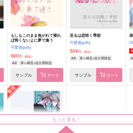
碓氷真澄×立花いづみ
ホークス×轟冬美
サンプル
作品詳細
サンプル
作品詳細
もしもこのまま焦がれて寝れ
至るは恋咲く季節
ば怖くないよに夢で逢う
可愛過guilty
C
可愛過guilty
504
円
（税込）
660
円
（税込）
A3!
茅ヶ崎至×佐久間咲也
A
A3!
茅ヶ崎至×佐久間咲也
ト
サンプル
カート
サンプル
カート
未必の子守唄
春を重ねる
夜明かし
ぽてとら屋
可
もっと見る！
1,300
787
5
円
円
（税込）
（税込）
茅ヶ崎至×摂津万里
皆木綴×茅ヶ崎至