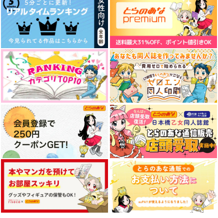
温泉旅行にいってきま
【再販】おがぴの家の
ミス田アンソロジー第
した。
フォ杉ちゃん
3弾「さあ 参りましょ
う」
こめぴの杜
すきがおおい
白紫月
880
787
2,672
円
円
円
（税込）
（税込）
（税込）
小竜景光×後家兼光
尾形百之助×杉元佐一
三篠×田沼要
サンプル
サンプル
サンプル
作品詳細
作品詳細
作品詳細