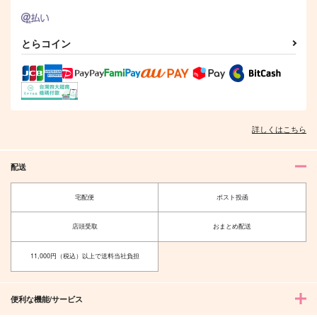
あなたのその胸の中
幻桜のワルツ 前編
テルミーベイビー
円卓で英国料理
夢見心地
あけぼの
とらコイン
330
550
315
円
円
円
（税込）
（税込）
（税込）
童磨×胡蝶しのぶ
竈門炭治郎×栗花落カナヲ
凪誠士郎×御影玲王
サンプル
サンプル
サンプル
作品詳細
作品詳細
作品詳細
詳しくはこちら
配送
宅配便
ポスト投函
店頭受取
おまとめ配送
11,000円（税込）以上で送料当社負担
便利な機能/サービス