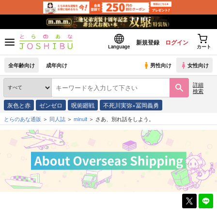
新規登録
ログイン
Language
カート
全年齢向け
成年向け
男性向け
女性向け
詳細
検索
灰色と赤
ゼンゼロ
呪術廻戦
不死川実弥×冨岡義勇
とらのあな通販
同人誌
minuit
さあ、別れ話をしよう。