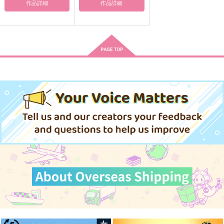
作品詳細
作品詳細
パパはアイドル
こりゅうくんとごけく
Falter
んと
うずまきビーツ
こめぴの杜
こめぴの杜
630
770
円
円
（税込）
（税込）
550
円
（税込）
九条天×小鳥遊紡
山姥切長義×後家兼光
小竜景光×後家兼光
サンプル
サンプル
サンプル
作品詳細
作品詳細
作品詳細