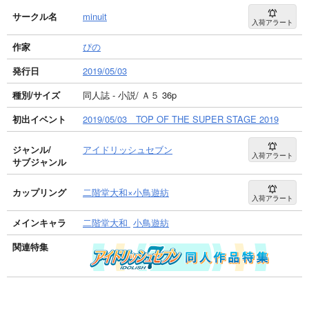
サークル名
minuit
入荷アラート
作家
ぴの
発行日
2019/05/03
種別/サイズ
同人誌 - 小説/ Ａ５ 36p
初出イベント
2019/05/03 TOP OF THE SUPER STAGE 2019
ジャンル/
アイドリッシュセブン
入荷アラート
サブジャンル
カップリング
二階堂大和×小鳥遊紡
入荷アラート
メインキャラ
二階堂大和
小鳥遊紡
関連特集