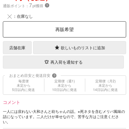
7
通販ポイント：
pt獲得
？
╳
：在庫なし
再販希望
店舗在庫
欲しいものリストに追加
再入荷を通知する
おまとめ目安と発送目安
?
毎度便
定期便（週1)
定期便（月2)
未定から
未定から
未定から
5日以内に発送
10日以内に発送
14日以内に発送
コメント
一人には戻れない大和さんと紡ちゃんの話。※死ネタを含むメリバ風味の
話になっています。二人だけが幸せなので、苦手な方はご注意くださ
い。