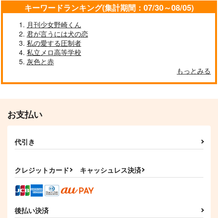
キーワードランキング(集計期間：07/30～08/05)
月刊少女野崎くん
きみはぼくを裏切らな
ホイップ
表が出ても裏が出ても
い
君が言うには犬の恋
君と
あけぼの
私の愛する圧制者
好機命中
夢見心地
315
円
私立メロ高等学校
（税込）
755
1,100
円
円
（税込）
灰色と赤
（税込）
凪誠士郎×御影玲王
もっとみる
ジェイド×フロイド
竈門炭治郎×栗花落カナヲ
サンプル
サンプル
サンプル
作品詳細
作品詳細
作品詳細
お支払い
代引き
クレジットカード
キャッシュレス決済
後払い決済