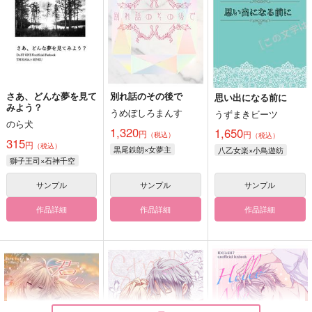
さあ、どんな夢を見て
別れ話のその後で
思い出になる前に
みよう？
うめぼしろまんす
うずまきビーツ
のら犬
1,320
1,650
円
円
（税込）
（税込）
315
円
（税込）
黒尾鉄朗×女夢主
八乙女楽×小鳥遊紡
獅子王司×石神千空
サンプル
サンプル
サンプル
作品詳細
作品詳細
作品詳細