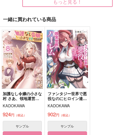
もっと見る！
一緒に買われている商品
君の記憶
StrawBell
Hello My Dear
うずまきビーツ
マンダリン
TTK
550
770
750
円
円
円
（税込）
（税込）
（税込）
九条天×小鳥遊紡
八乙女楽×小鳥遊紡
九条天×小鳥遊紡
サンプル
サンプル
サンプル
作品詳細
作品詳細
作品詳細
加護なし令嬢の小さな
ファンタジー世界で悪
村 さあ、領地運営を
役なのにヒロイン達に
始めましょう! 8
好かれたら現実世界で
KADOKAWA
KADOKAWA
もハーレムになった
924
902
円
円
（税込）
（税込）
サンプル
サンプル