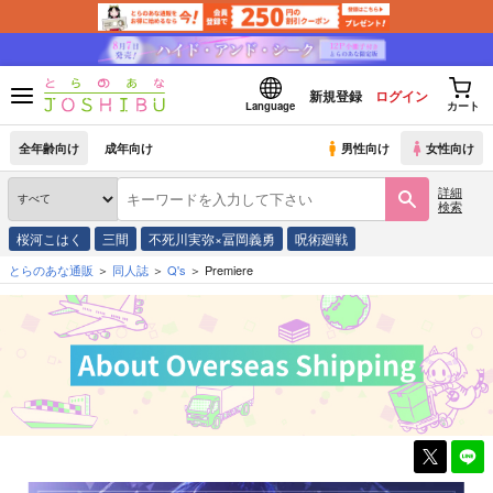
新規登録
ログイン
Language
カート
全年齢向け
成年向け
男性向け
女性向け
詳細
検索
桜河こはく
三間
不死川実弥×冨岡義勇
呪術廻戦
とらのあな通販
同人誌
Q's
Premiere