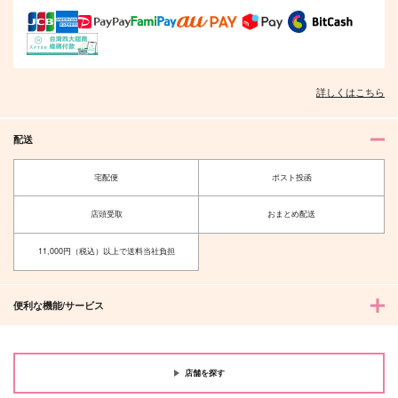
944
1,257
865
円
円
円
（税込）
（税込）
（税込）
六平千鉱×漣伯理
六平千鉱×漣伯理
漣伯理×六平千鉱
サンプル
サンプル
サンプル
詳しくはこちら
作品詳細
作品詳細
作品詳細
配送
宅配便
ポスト投函
店頭受取
おまとめ配送
11,000円（税込）以上で送料当社負担
便利な機能/サービス
伯チヒアンソロジー
とじこめられたら
二人でならば、きっ
「11月8.5日」
と、
おんぶときす
店舗を探す
4989
VENIT
629
円
（税込）