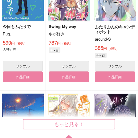
今日もふたりで
Swing My way
ふたりぶんのキャンデ
ィポット
Pug.
冬が好き
around-S
590
787
円
円
（税込）
（税込）
385
円
大神万理
（税込）
千×百
千×百
サンプル
サンプル
サンプル
作品詳細
作品詳細
作品詳細
もっと見る！