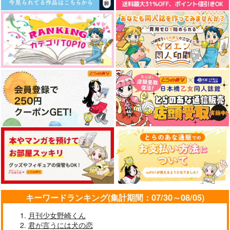
dawn.
星間通信
repetition.
つきあかり
ktkr整体
@ガレット
629
629
2,200
円
円
円
（税込）
（税込）
（税込）
千×百
千×百
千×百
サンプル
サンプル
サンプル
作品詳細
作品詳細
作品詳細
キーワードランキング(集計期間：07/30～08/05)
月刊少女野崎くん
君が言うには犬の恋