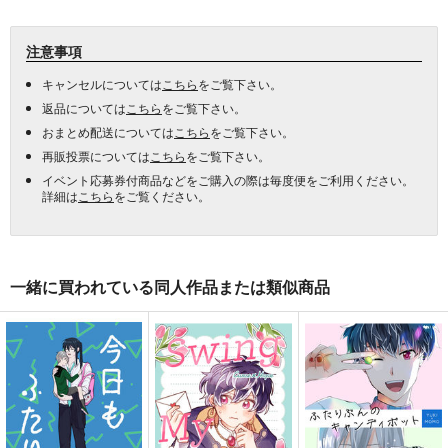
注意事項
キャンセルについては
こちら
をご覧下さい。
返品については
こちら
をご覧下さい。
おまとめ配送については
こちら
をご覧下さい。
再販投票については
こちら
をご覧下さい。
イベント応募券付商品などをご購入の際は毎度便をご利用ください。
詳細は
こちら
をご覧ください。
一緒に買われている同人作品または類似商品