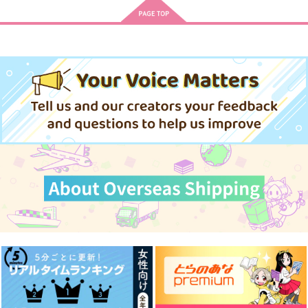
call
僕だってできるもん
夜明けのまなざし
ぬんぬん堂
風ゆら
Steep Slope
787
472
1,430
円
円
円
（税込）
（税込）
（税込）
千×百
千×百
千×百
サンプル
サンプル
サンプル
作品詳細
作品詳細
作品詳細