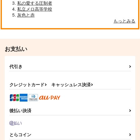
いとしのももんが
欠乏症のバラッド
恋か、否か
私の愛する圧制者
＠ガレット
芥箱
私立メロ高等学校
農家
灰色と赤
1,257
887
315
円
円
円
（税込）
（税込）
（税込）
もっとみる
千×百
八乙女楽×二階堂大和
漣伯理×六平千鉱
サンプル
サンプル
サンプル
作品詳細
作品詳細
作品詳細
お支払い
代引き
クレジットカード
キャッシュレス決済
後払い決済
千八神楽
チヒ伯LOG#01
39度のワンコ君
とらコイン
夜絵葎
鳶屋
東京アリス