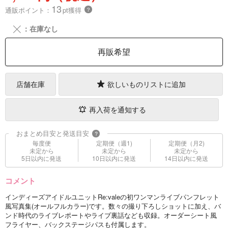
13
通販ポイント：
pt獲得
？
╳
：在庫なし
再販希望
店舗在庫
欲しいものリストに追加
再入荷を通知する
おまとめ目安と発送目安
?
毎度便
定期便（週1)
定期便（月2)
未定から
未定から
未定から
5日以内に発送
10日以内に発送
14日以内に発送
コメント
インディーズアイドルユニットRe:valeの初ワンマンライブパンフレット
風写真集(オールフルカラー)です。数々の撮り下ろしショットに加え、バ
ンド時代のライブレポートやライブ裏話なども収録。オーダーシート風
フライヤー、バックステージパスも付属します。