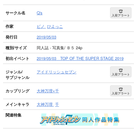
サークル名
Q's
入荷アラート
作家
ピノ
ひよっこ
発行日
2019/05/03
種別/サイズ
同人誌 - 写真集/ Ｂ５ 24p
初出イベント
2019/05/03 TOP OF THE SUPER STAGE 2019
ジャンル/
アイドリッシュセブン
入荷アラート
サブジャンル
カップリング
大神万理×千
入荷アラート
メインキャラ
大神万理
千
関連特集