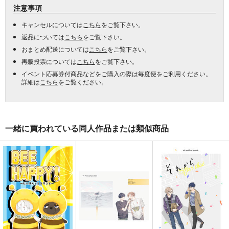
注意事項
キャンセルについては
こちら
をご覧下さい。
返品については
こちら
をご覧下さい。
おまとめ配送については
こちら
をご覧下さい。
再販投票については
こちら
をご覧下さい。
イベント応募券付商品などをご購入の際は毎度便をご利用ください。
詳細は
こちら
をご覧ください。
一緒に買われている同人作品または類似商品