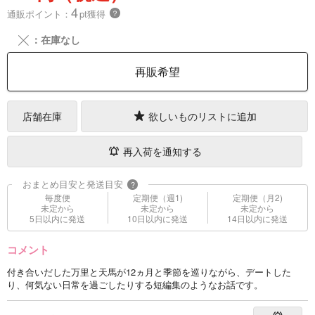
4
通販ポイント：
pt獲得
？
╳
：在庫なし
再販希望
店舗在庫
欲しいものリストに追加
再入荷を通知する
おまとめ目安と発送目安
?
毎度便
定期便（週1)
定期便（月2)
未定から
未定から
未定から
5日以内に発送
10日以内に発送
14日以内に発送
コメント
付き合いだした万里と天馬が12ヵ月と季節を巡りながら、デートした
り、何気ない日常を過ごしたりする短編集のようなお話です。