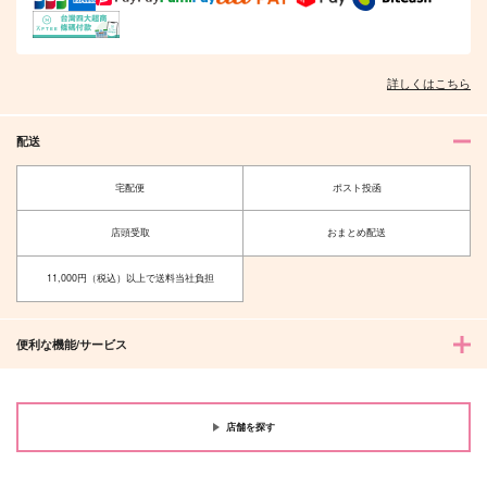
円
（税込）
ロックマン×ナナリー
ロックマン×ナナリー
潔世一
サンプル
サンプル
サンプル
詳しくはこちら
作品詳細
作品詳細
作品詳細
配送
宅配便
ポスト投函
店頭受取
おまとめ配送
11,000円（税込）以上で送料当社負担
便利な機能/サービス
あの日の僕ら
宝物は僕の空
おけ。
おけ。
店舗を探す
1,257
3,000
円
円
（税込）
（税込）
ロックマン×ナナリー
ロックマン×ナナリー