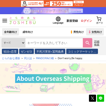
新規登録
ログイン
Language
カート
全年齢向け
成年向け
男性向け
女性向け
詳細
検索
狛治×恋雪
ゼンゼロ
不死川実弥×冨岡義勇
コミックマーケット…
とらのあな通販
同人誌
PANDORAの桶
Don’t worry,Be happy.