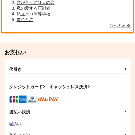
君が言うには犬の恋
私の愛する圧制者
在る森の物語4
祠を壊しにマンション
祝福の雨
私立メロ高等学校
ヘ
84
灰色と赤
あーもんどはちみつ
薬品棚
もっとみる
858
472
円
円
（税込）
（税込）
990
円
（税込）
陸奥守吉行×肥前忠広
陸奥守吉行×肥前忠広
陸奥守吉行×肥前忠広
サンプル
サンプル
サンプル
お支払い
作品詳細
作品詳細
作品詳細
代引き
クレジットカード
キャッシュレス決済
後払い決済
とらコイン