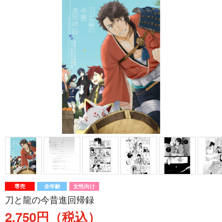
専売
全年齢
女性向け
刀と龍の今昔進回帰録
2,750円（税込）