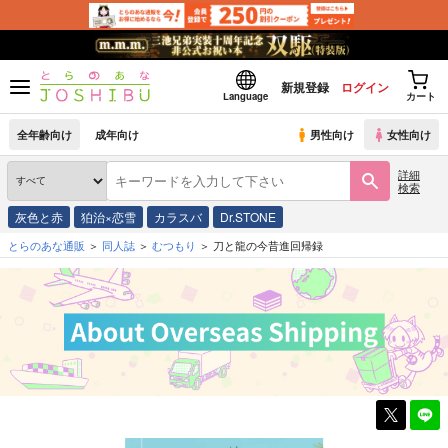
新規登録
ログイン
Language
カート
全年齢向け
成年向け
男性向け
女性向け
詳細
検索
灰色と赤
狛治×恋雪
カラスバ
Dr.STONE
とらのあな通販
同人誌
むつもり
刀と龍の今昔進回帰録