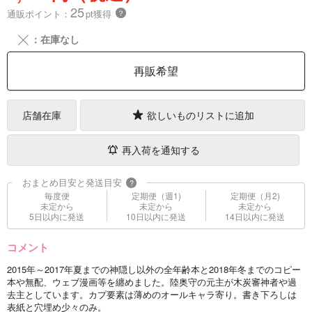
25
通販ポイント：
pt獲得
？
╳
：在庫なし
再販希望
店舗在庫
欲しいものリストに追加
再入荷を通知する
おまとめ目安と発送目安
?
毎度便
定期便（週1)
定期便（月2)
未定から
未定から
未定から
5日以内に発送
10日以内に発送
14日以内に発送
コメント
2015年～2017年夏までの神隠し以外の全年齢本と2018年冬までのコピー
本や無配、ウェブ漫画等を纏めました。陸奥守の元主が木炭審神者や過
去主としています。カプ要素は薄めのオールキャラ寄り。書き下ろしは
表紙と穴埋め少々のみ。