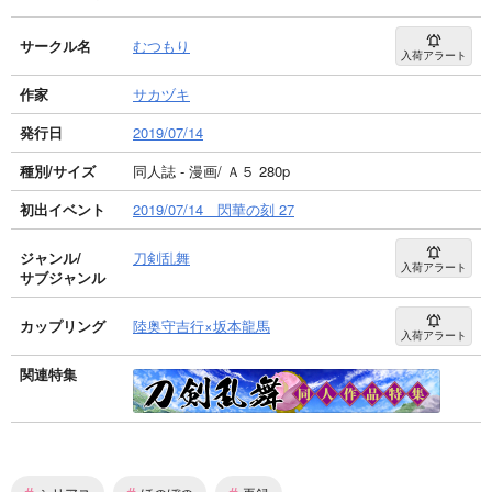
サークル名
むつもり
入荷アラート
作家
サカヅキ
発行日
2019/07/14
種別/サイズ
同人誌 - 漫画/ Ａ５ 280p
初出イベント
2019/07/14 閃華の刻 27
ジャンル/
刀剣乱舞
入荷アラート
サブジャンル
カップリング
陸奥守吉行×坂本龍馬
入荷アラート
関連特集