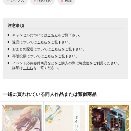
#
#
#
シリアス
ほのぼの
再録
注意事項
キャンセルについては
こちら
をご覧下さい。
返品については
こちら
をご覧下さい。
おまとめ配送については
こちら
をご覧下さい。
再販投票については
こちら
をご覧下さい。
イベント応募券付商品などをご購入の際は毎度便をご利用ください。
詳細は
こちら
をご覧ください。
一緒に買われている同人作品または類似商品