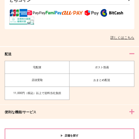
恋煩いってなんじゃろ
カーテンコールのあと
或る森の物語1
う？
で
84
恋ほたる
水蜜桃
572
円
（税込）
944
550
円
円
（税込）
（税込）
陸奥守吉行×肥前忠広
陸奥守吉行×肥前忠広
陸奥守吉行×肥前忠広
詳しくはこちら
サンプル
サンプル
サンプル
配送
作品詳細
作品詳細
作品詳細
宅配便
ポスト投函
店頭受取
おまとめ配送
11,000円（税込）以上で送料当社負担
便利な機能/サービス
店舗を探す