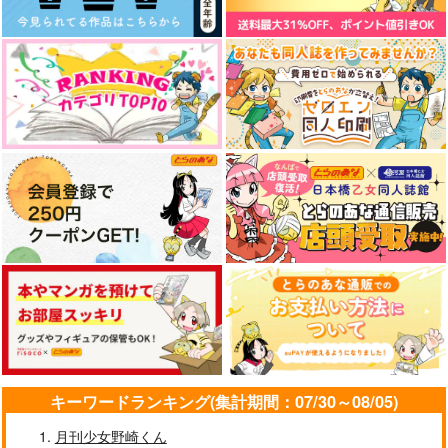
蔵に宿りし愛のたね
おれはむつサーのひぜ
ふゆ、そばにいるよ。
かずならで
まがり未知
こころのこり
1,100
944
629
円
円
円
（税込）
（税込）
（税込）
陸奥守吉行×肥前忠広
陸奥守吉行×肥前忠広
陸奥守吉行×肥前忠広
サンプル
サンプル
サンプル
作品詳細
作品詳細
作品詳細
キーワードランキング(集計期間：07/30～08/05)
月刊少女野崎くん