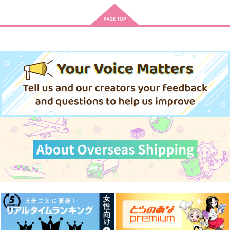
夜明けをあなたと
鉛を呑む
字書きの肥前は神絵師
陸奥守に表紙を描いて
あさまでのもうぜ
玉の枝
欲しい
かもがわうどん
3,144
1,007
円
円
（税込）
（税込）
787
円
（税込）
陸奥守吉行×肥前忠広
陸奥守吉行×肥前忠広
陸奥守吉行×肥前忠広
サンプル
サンプル
サンプル
作品詳細
作品詳細
作品詳細