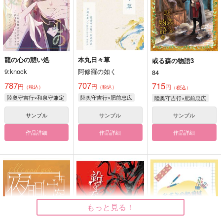
龍の心の憩い処
本丸日々草
或る森の物語3
9:knock
阿修羅の如く
84
787
707
715
円
円
円
（税込）
（税込）
（税込）
陸奥守吉行×和泉守兼定
陸奥守吉行×肥前忠広
陸奥守吉行×肥前忠広
サンプル
サンプル
サンプル
作品詳細
作品詳細
作品詳細
もっと見る！