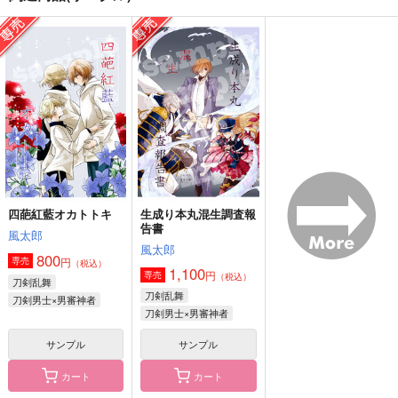
空元気
date date date
さしも知らじな
鰯御殿
ポップコーンタイム
なつめのうた
3,144
787
865
円
円
円
（税込）
（税込）
（税込）
刀剣男士×女審神者
刀剣男士×審神者
鳳瑛一×天草シオン
サンプル
サンプル
サンプル
作品詳細
作品詳細
作品詳細
四葩紅藍オカトトキ
生成り本丸混生調査報
告書
風太郎
風太郎
800
円
専売
（税込）
1,100
円
専売
（税込）
刀剣乱舞
刀剣乱舞
刀剣男士×男審神者
刀剣男士×男審神者
サンプル
サンプル
カート
カート