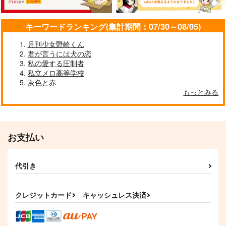
1,415
円
（税込）
787
2,200
円
円
（税込）
（税込）
肥前忠広×女審神者
刀剣男士×女審神者
刀剣男士×女審神者
キーワードランキング(集計期間：07/30～08/05)
サンプル
サンプル
サンプル
月刊少女野崎くん
君が言うには犬の恋
作品詳細
作品詳細
作品詳細
私の愛する圧制者
私立メロ高等学校
灰色と赤
もっとみる
お支払い
代引き
所詮我らは、
三日月宗近はちゅうが
クレジットカード
キャッシュレス決済
したい
偏食
あなや
944
円
（税込）
944
円