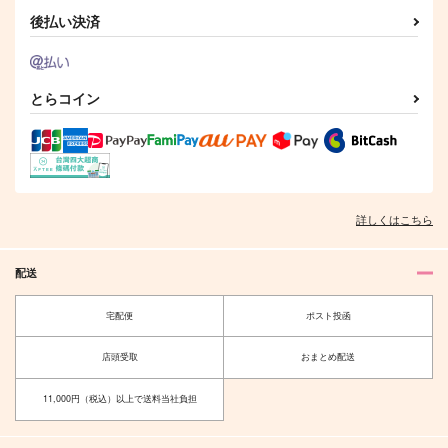
（税込）
加州清光×女審神者
後払い決済
三日月宗近×女審神者
サンプル
サンプル
作品詳細
作品詳細
とらコイン
詳しくはこちら
配送
宅配便
ポスト投函
店頭受取
おまとめ配送
11,000円（税込）以上で送料当社負担