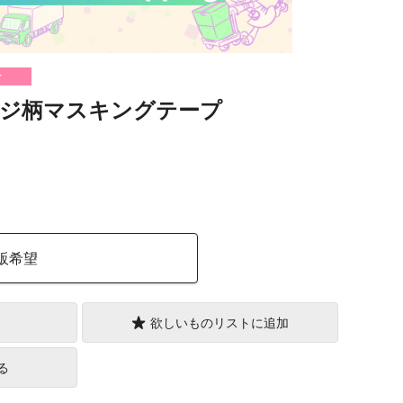
け
ジ柄マスキングテープ
）
販希望
欲しいものリストに追加
る