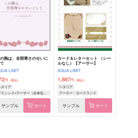
!!
おつまみはピッツァ
ひだまりシフォン堂
629
円
（税込）
,000
円
（税込）
ギルベルト×ロヴィーノ
ギルベルト×ロヴィーノ
サンプル
作品詳細
サンプル
作品詳細
この熱は、全部寒さのせいに
カード＆レターセット （シー
して
ルなし）【アーサー】
QUA-LIMIT
AQUA-LIMIT
72
1,887
円
円
（税込）
（税込）
ヘタリア
ヘタリア
フランシス×アーサー（女体化アーサー）
アーサー・カークランド
サンプル
カート
サンプル
カート