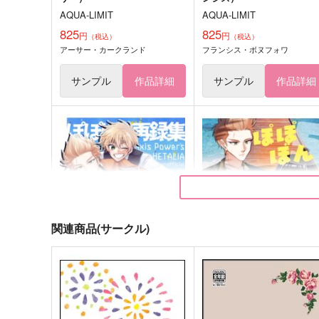
AQUA-LIMIT
AQUA-LIMIT
825
825
円
円
（税込）
（税込）
アーサー・カークランド
フランシス・ボヌフォワ
サンプル
作品詳細
サンプル
作品詳細
関連商品(サークル)
ぽぽぼん再録集
ぽぽぼん5