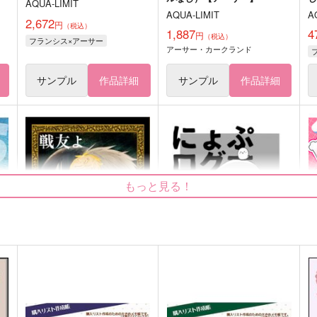
AQUA-LIMIT
AQUA-LIMIT
A
2,672
円
（税込）
1,887
4
円
（税込）
フランシス×アーサー
アーサー・カークランド
サンプル
作品詳細
サンプル
作品詳細
もっと見る！
戦友よ
にょぷログ本