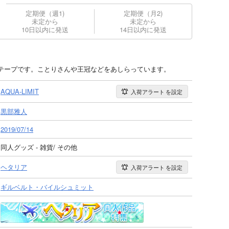
定期便（週1)
定期便（月2)
未定から
未定から
10日以内に発送
14日以内に発送
テープです。ことりさんや王冠などをあしらっています。
AQUA-LIMIT
入荷アラート
を設定
黒部雅人
2019/07/14
同人グッズ - 雑貨/ その他
ヘタリア
入荷アラート
を設定
ギルベルト・バイルシュミット