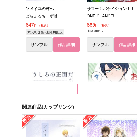
ソメイユの君へ
サマー！バケイション！！
どらふるちーず桃
ONE CHANCE!
647
689
円
円
（税込）
（税込）
山姥切国広
大倶利伽羅×山姥切国広
サンプル
作品詳細
サンプル
作品詳細
関連商品(カップリング)