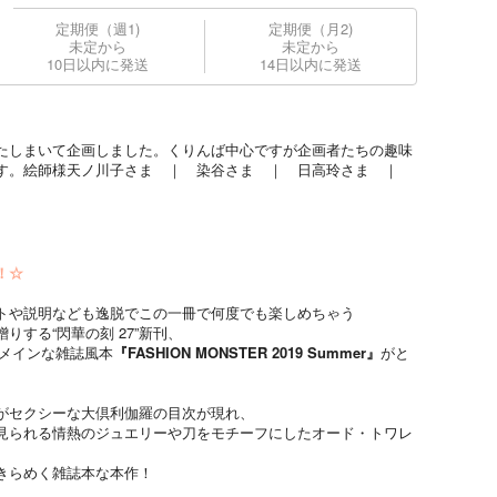
定期便（週1)
定期便（月2)
未定から
未定から
10日以内に発送
14日以内に発送
たしまいて企画しました。くりんば中心ですが企画者たちの趣味
す。絵師様天ノ川子さま ｜ 染谷さま ｜ 日高玲さま ｜
！☆
トや説明なども逸脱でこの一冊で何度でも楽しめちゃう
する“閃華の刻 27”新刊、
広メインな雑誌風本
『FASHION MONSTER 2019 Summer』
がと
がセクシーな大倶利伽羅の目次が現れ、
見られる情熱のジュエリーや刀をモチーフにしたオード・トワレ
きらめく雑誌本な本作！