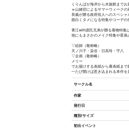
くりんばが海岸から水族館までお
ｗ山姥切によるサマーウィークの
長義が贈る政府役人へのスペシャ
面白くタメになる特集やコーデの
青江with源氏兄弟が贈る着物特
他にもまさかのメイク特集や星座
▽絵師（敬称略）
天ノ川子・染谷・日高玲・守八
▽企画（敬称略）
メリー
でお届けする表紙から裏表紙まで
一たび開けば惹き込まれる本作を
サークル名
作家
発行日
種別/サイズ
初出イベント