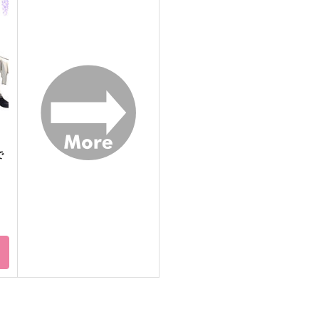
うしろの正面だあれ？
君の嫌いな人は誰かの大切な
人
GOMIQUZ
い
幸漫
860
8
円
（税込）
1,375
円
（税込）
山
松野おそ松×松野カラ松
山姥切国広
サンプル
作品詳細
サンプル
作品詳細
で
ト