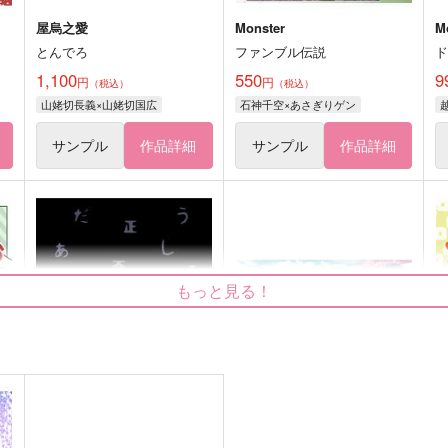
屋烏之愛
Monster
M
とんでろ
ファンブル伝説
1,100
550
9
円
円
（税込）
（税込）
山姥切長義×山姥切国広
石神千空×あさぎりゲン
サンプル
作品詳細
サンプル
作品詳細
もっと見る！