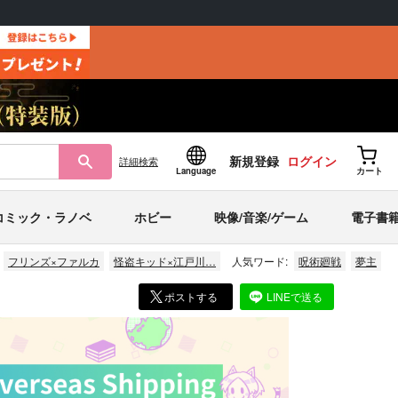
新規登録
ログイン
詳細
検索
Language
カート
コミック・ラノベ
ホビー
映像/音楽/ゲーム
電子書
フリンズ×ファルカ
怪盗キッド×江戸川…
人気ワード:
呪術廻戦
夢主
ポストする
LINEで送る