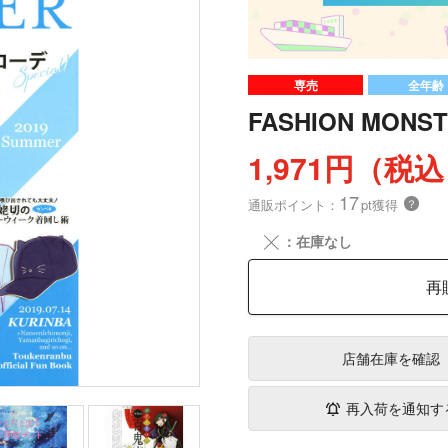
専売
全年齢
FASHION MONST
1,971円（税
17
通販ポイント：
pt獲得
？
╳
：在庫なし
再
店舗在庫
を確認
再入荷を通知す