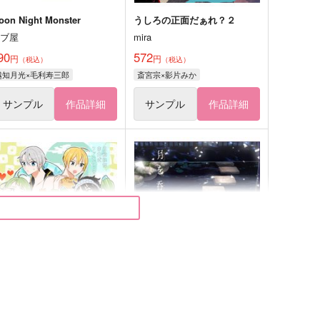
oon Night Monster
うしろの正面だぁれ？２
ドブ屋
mira
90
572
円
円
（税込）
（税込）
越知月光×毛利寿三郎
斎宮宗×影片みか
サンプル
作品詳細
サンプル
作品詳細