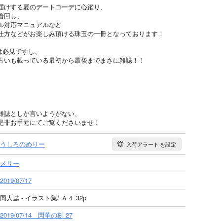
届けする夏のデートコーデに心躍り、
着回し、
ル対応マニュアルなど
仕方などがお楽しみ頂ける珠玉の一冊となっております！
集は必見ですし、
占いも載っている最初から最後までまさに雑誌！！
雑誌としか言いようがない、
是非お手元にてご覧くださいませ！
うしろのめりー
入荷アラート
を設定
メリー
2019/07/17
同人誌 - イラスト集/ Ａ４ 32p
2019/07/14 閃華の刻 27