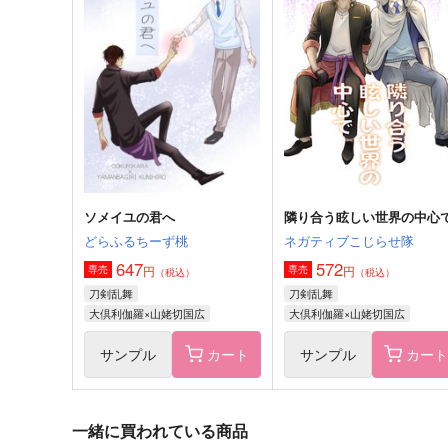
うしろの正面だあれ？
お前のことが好きなんだ！
AIM
うしろから柴犬
1,415
900
円
円
（税込）
（税込）
山田一郎×波羅夷空却
デュース×エース
サンプル
作品詳細
サンプル
作品詳細
ソメイユの君へ
隣り合う眩しい世界の中心
どらふるちーず桃
ネガティブこじらせ隊
647
572
円
円
専売
専売
（税込）
（税込）
刀剣乱舞
刀剣乱舞
大倶利伽羅×山姥切国広
大倶利伽羅×山姥切国広
サンプル
カート
サンプル
カー
一緒に買われている商品