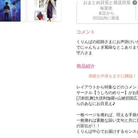
おまとめ目安と発送目安
?
毎度便
未定から
5日以内に発送
コメント
くりんばの絵師さまにお声掛けい
でにゃんちょぎ風味なとこありま
守八さま
商品紹介
表紙も中身もまさに雑誌！
レイアウトから特集などのコメン
サークル【うしろのめりー】がお贈り
[刀剣乱舞]大倶利伽羅×山姥切国
らのあなにお目見え♪
一枚ページを捲れば、咥える手袋
一枚捲れば素敵な謳い文句と共に
の宣伝が！！
くりんば中心でお届けするセンス