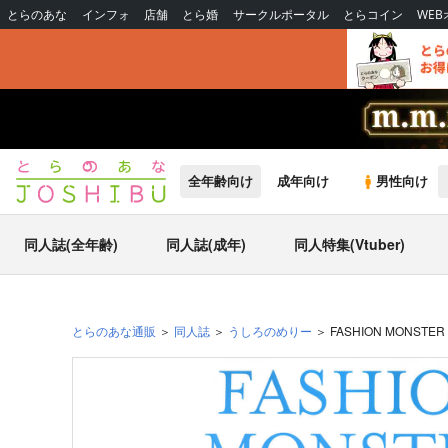
とらのあな
インフォ
店舗
とら婚
サークルポータル
とらコイン
WE
全年齢向け
成年向け
男性向け
同人誌(全年齢)
同人誌(成年)
同人特集(Vtuber)
とらのあな通販
同人誌
うしろのめりー
FASHION MONSTER 