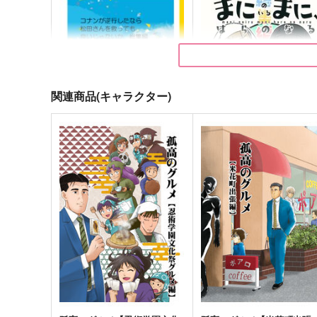
関連商品(キャラクター)
コナンが逆行したなら松田さ
まにのいるまに、はらのな
んを救っても良いじゃない
る 総集編
か 総集編
GAJIGAJI
Chocolate jam
1,887
1,997
円
円
（税込）
（税込）
松田陣平×工藤新一
山姥切国広×山姥切長義
サンプル
作品詳細
サンプル
作品詳細