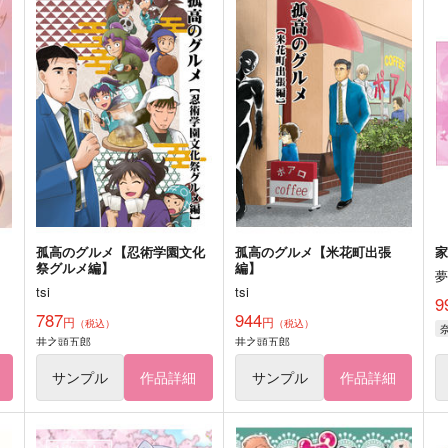
孤高のグルメ【忍術学園文化
孤高のグルメ【米花町出張
祭グルメ編】
編】
tsi
tsi
9
787
944
円
円
（税込）
（税込）
井之頭五郎
井之頭五郎
サンプル
作品詳細
サンプル
作品詳細