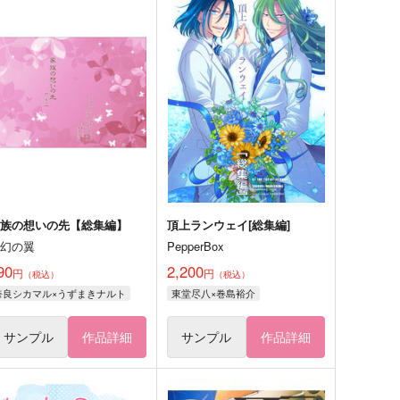
家族の想いの先【総集編】
頂上ランウェイ[総集編]
夢幻の翼
PepperBox
90
2,200
円
円
（税込）
（税込）
奈良シカマル×うずまきナルト
東堂尽八×巻島裕介
サンプル
作品詳細
サンプル
作品詳細