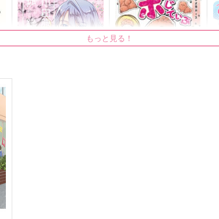
もっと見る！
小田原抄録 総集編
ポじてぃぶメいきんぐ！総集
あ
編
PINK POWER
百花
c
1,572
円
（税込）
1,384
1
円
（税込）
山姥切国広×山姥切長義
五条悟×虎杖悠仁
サンプル
作品詳細
サンプル
作品詳細