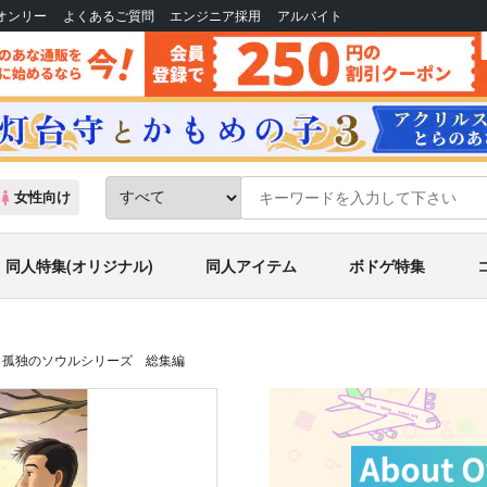
Bオンリー
よくあるご質問
エンジニア採用
アルバイト
女性向け
同人特集(オリジナル)
同人アイテム
ボドゲ特集
孤独のソウルシリーズ 総集編