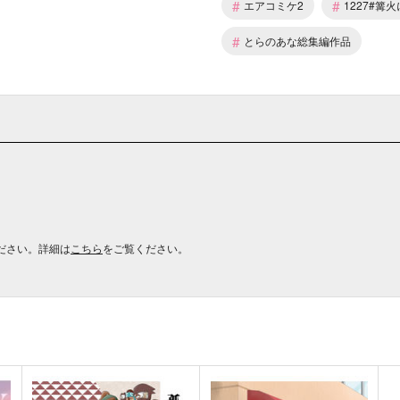
#
#
エアコミケ2
1227#篝
#
とらのあな総集編作品
ださい。詳細は
こちら
をご覧ください。