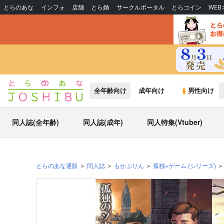
とらのあな
インフォ
店舗
とら婚
サークルポータル
とらコイン
WE
全年齢向け
成年向け
男性向け
同人誌(全年齢)
同人誌(成年)
同人特集(Vtuber)
とらのあな通販
同人誌
もかぷりん
孤独×ゲーム
(シリーズ)