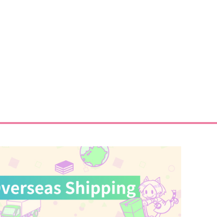
ASARADIO
oon arbor
90
円
（税込）
白膠木簓×躑躅森盧笙
サンプル
作品詳細