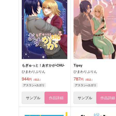
もぎゅっと！あすかが-CHU-
Tipsy
ひまわりぷりん
ひまわりぷりん
944
787
円
円
（税込）
（税込）
アスラン×カガリ
アスラン×カガリ
サンプル
作品詳細
サンプル
作品詳細