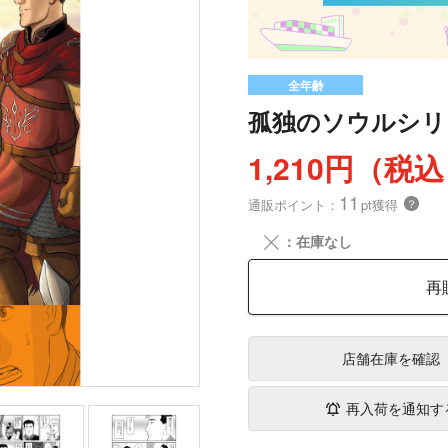
全年齢
孤独のソウルシリ
1,210円（税
11
通販ポイント：
pt獲得
？
╳
：在庫なし
再
店舗在庫
を確認
再入荷を通知す