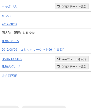
もかぷりん
入荷アラート
を設定
ルンバ
2019/08/09
同人誌 - 漫画/ Ｂ５ 94p
孤独×ゲーム
2019/08/09 コミックマーケット96（1日目）
DARK SOULS
入荷アラート
を設定
孤独のグルメ
入荷アラート
を設定
井之頭五郎