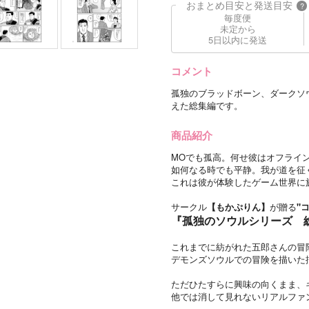
おまとめ目安と発送目安
?
毎度便
未定から
5日以内に発送
コメント
孤独のブラッドボーン、ダークソ
えた総集編です。
商品紹介
MOでも孤高。何せ彼はオフライ
如何なる時でも平静。我が道を征
これは彼が体験したゲーム世界に
サークル
【もかぷりん】
が贈る
"
『孤独のソウルシリーズ 
これまでに紡がれた五郎さんの冒
デモンズソウルでの冒険を描いた描
ただひたすらに興味の向くまま、
他では消して見れないリアルファ