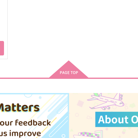
ト
て
夢で火を灯せ
この問いに解と名を
S
総
響かないＵｔ
水泡に篝火
m
787
825
9
円
円
（税込）
（税込）
蜂楽廻×潔世一
闇ノシュウ×浮奇・ヴィオレタ
サンプル
作品詳細
サンプル
作品詳細