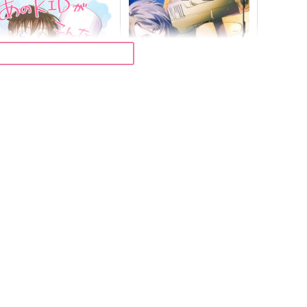
のKIDがこんなに可愛いワ
Terminal mission 総集編
ケがねぇ！？総集編
【上】
lover CLOVER
伊藤工務店
,590
2,500
円
円
（税込）
（税込）
工藤新一×黒羽快斗
アスラン×カガリ
サンプル
作品詳細
サンプル
作品詳細