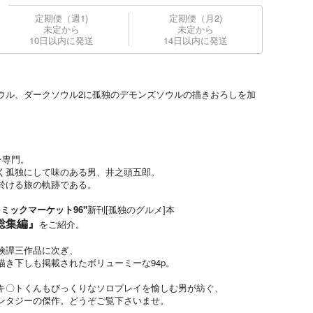
定期便（週1)
定期便（月2)
未定から
未定から
10日以内に発送
14日以内に発送
ウル、ダークソウル2に孤独のデモンズソウルの描きおろしを加
ン専門。
く孤独にして味のある男、井之頭五郎。
於ける旅の軌跡である。
コミックマーケット96"
新刊[孤独のグルメ]本
総集編』
をご紹介。
険譚三作品に次ぎ、
き下しも掲載されたボリューミーな94p。
キ〇トくんもびっくりなソロプレイを愉しむ男が紡ぐ、
ンタジーの傑作。どうぞご覧下さいませ。