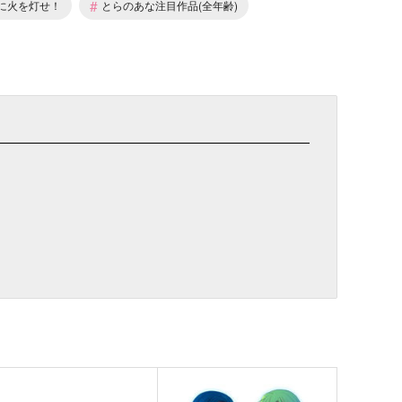
#
火に火を灯せ！
とらのあな注目作品(全年齢)