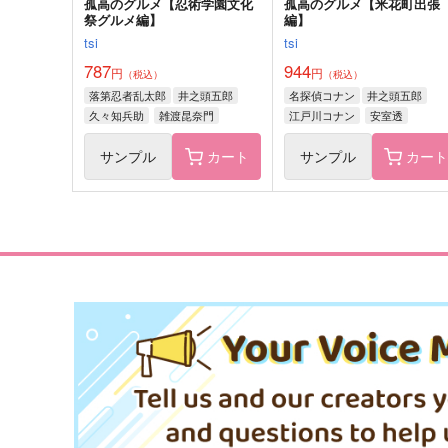
孤高のグルメ【忍術学園文化
孤高のグルメ【米花町出張
祭グルメ編】
編】
tsi
tsi
787
944
円
円
（税込）
（税込）
落第忍者乱太郎
井之頭五郎
名探偵コナン
井之頭五郎
久々知兵助
雑渡昆奈門
江戸川コナン
安室透
サンプル
カート
サンプル
カー
思春期のレクイエム 総集編
おれのあるじが、かわいく
やばい 初＆極 ※シリーズ
OMEGA 2-D
集編
さくらもち戦域
1,540
円
（税込）
715
円
（税込）
ハインライン×ノイマン
肥前忠広×女審神者
サンプル
作品詳細
サンプル
作品詳細