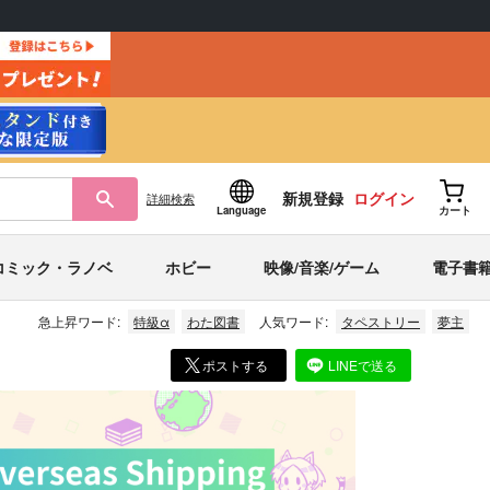
新規登録
ログイン
詳細
検索
Language
カート
コミック・ラノベ
ホビー
映像/音楽/ゲーム
電子書
急上昇ワード:
特級α
わた図書
人気ワード:
タペストリー
夢主
ポストする
LINEで送る