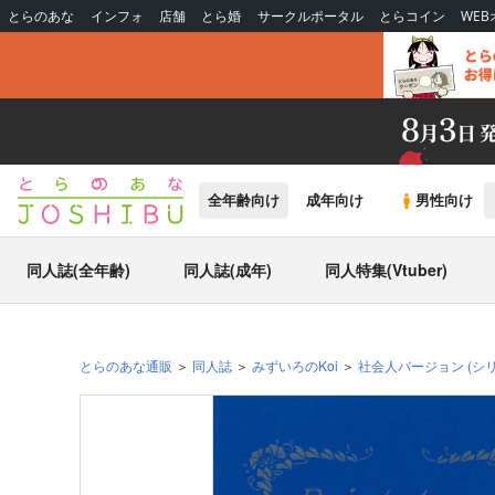
とらのあな
インフォ
店舗
とら婚
サークルポータル
とらコイン
WE
全年齢向け
成年向け
男性向け
同人誌(全年齢)
同人誌(成年)
同人特集(Vtuber)
とらのあな通販
同人誌
みずいろのKoi
社会人バージョン
(シ