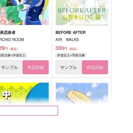
忍夜恋曲者
BEFORE AFTER
RCHID ROOM
AIR WALKS
29
330
円
円
（税込）
（税込）
羽柴当麻×伊達征士
伊達征士×羽柴当麻
サンプル
作品詳細
サンプル
作品詳細