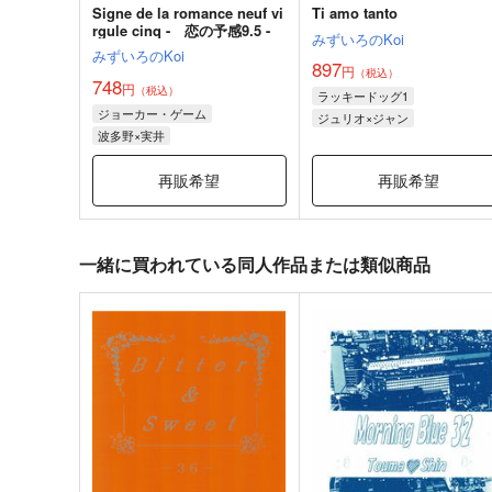
Signe de la romance neuf vi
Ti amo tanto
rgule cinq - 恋の予感9.5 -
みずいろのKoi
みずいろのKoi
897
円
（税込）
748
円
（税込）
ラッキードッグ1
ジョーカー・ゲーム
ジュリオ×ジャン
波多野×実井
再販希望
再販希望
一緒に買われている同人作品または類似商品