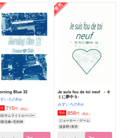
学生日記5
ねこにまたたび
IR WALKS
青蓮華
96
472
円
円
（税込）
（税込）
羽柴当麻
伊達征士×羽柴当麻
サンプル
作品詳細
サンプル
作品詳細
orning Blue 32
Je suis fou de toi neuf - キ
ミに夢中９-
ずいろのKoi
みずいろのKoi
715
円
専売
（税込）
858
円
専売
（税込）
鎧伝サムライトルーパー
ジョーカー・ゲーム
羽柴当麻×毛利伸
波多野×実井