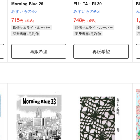
Morning Blue 26
FU・TA・RI 39
Bi
みずいろのKoi
みずいろのKoi
み
715
748
1
円
円
（税込）
（税込）
鎧伝サムライトルーパー
鎧伝サムライトルーパー
羽柴当麻×毛利伸
羽柴当麻×毛利伸
再販希望
再販希望