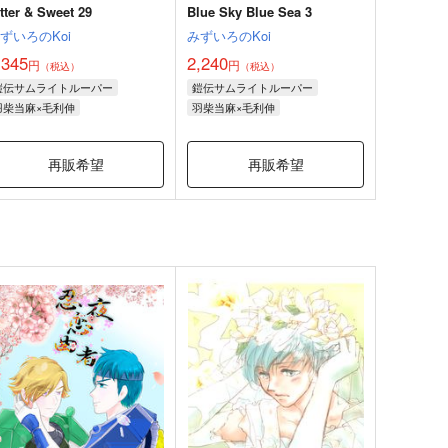
tter & Sweet 29
Blue Sky Blue Sea 3
ずいろのKoi
みずいろのKoi
,345
2,240
円
円
（税込）
（税込）
鎧伝サムライトルーパー
鎧伝サムライトルーパー
羽柴当麻×毛利伸
羽柴当麻×毛利伸
再販希望
再販希望