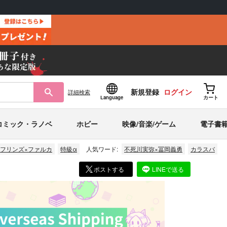
新規登録
ログイン
詳細
検索
Language
カート
コミック・ラノベ
ホビー
映像/音楽/ゲーム
電子書
フリンズ×ファルカ
特級α
人気ワード:
不死川実弥×冨岡義勇
カラスバ
ポストする
LINEで送る