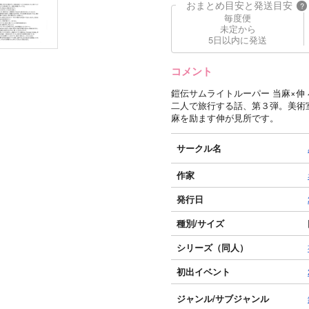
おまとめ目安と発送目安
?
毎度便
未定から
5日以内に発送
コメント
鎧伝サムライトルーパー 当麻×伸
二人で旅行する話、第３弾。美術
麻を励ます伸が見所です。
サークル名
作家
発行日
種別/サイズ
シリーズ（同人）
初出イベント
ジャンル/
サブジャンル