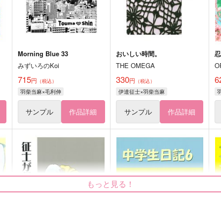
Morning Blue 33
おいしい時間。
みずいろのKoi
THE OMEGA
O
715
330
6
円
円
（税込）
（税込）
羽柴当麻×毛利伸
伊達征士×羽柴当麻
サンプル
作品詳細
サンプル
作品詳細
もっと見る！