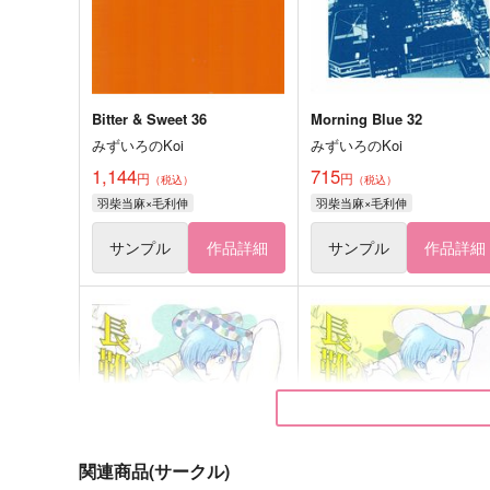
Bitter & Sweet 36
Morning Blue 32
みずいろのKoi
みずいろのKoi
1,144
715
円
円
（税込）
（税込）
羽柴当麻×毛利伸
羽柴当麻×毛利伸
サンプル
作品詳細
サンプル
作品詳細
関連商品(サークル)