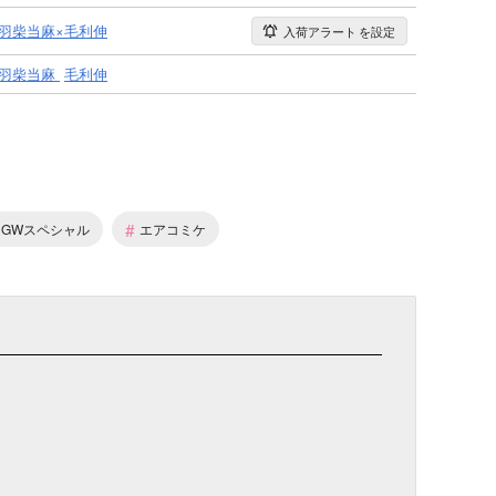
羽柴当麻×毛利伸
入荷アラート
を設定
羽柴当麻
毛利伸
#
超GWスペシャル
エアコミケ