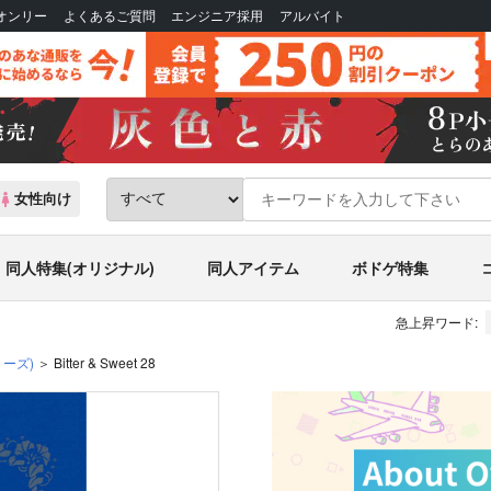
Bオンリー
よくあるご質問
エンジニア採用
アルバイト
女性向け
同人特集(オリジナル)
同人アイテム
ボドゲ特集
急上昇ワード:
リーズ)
Bitter & Sweet 28