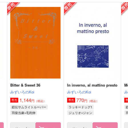
征士が帰ってこない
中学生日記6
中
AIR WALKS
AIR WALKS
A
330
330
3
円
円
（税込）
（税込）
伊達征士×羽柴当麻
伊達征士×羽柴当麻
サンプル
作品詳細
サンプル
作品詳細
Bitter & Sweet 36
In inverno, al mattino presto
M
みずいろのKoi
みずいろのKoi
み
1,144
770
円
円
専売
専売
（税込）
（税込）
鎧伝サムライトルーパー
ラッキードッグ1
羽柴当麻×毛利伸
ジュリオ×ジャン