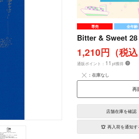
専売
全年齢
Bitter & Sweet 28
1,210円（税
11
通販ポイント：
pt獲得
？
╳
：在庫なし
再
店舗在庫
を確認
再入荷を通知す