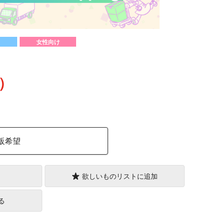
女性向け
込）
販希望
欲しいものリストに追加
る