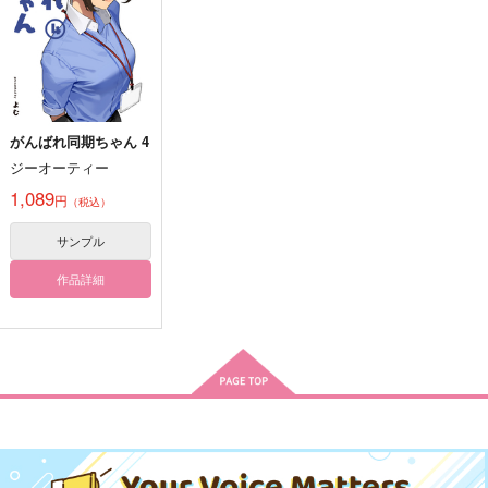
787
円
専売
（税込）
Fate/Grand Order
機動戦士ガンダム 水星の
オー
鬼滅の刃
ルキャラ
オールキャラ
オールキャラ
ギャグ
サンプル
サンプル
サンプル
カート
カート
カート
がんばれ同期ちゃん 4
30日後に戻る義勇４
30日後に戻る義勇２
【新装版】しょーがね
ジーオーティー
ーだろ赤ちゃんなんだ
m-work
m-work
から！！総集編
週末
1,089
円
770
770
（税込）
円
円
（税込）
（税込）
2,916
円
冨岡義勇
冨岡義勇
（税込）
サンプル
オールキャラ
作品詳細
サンプル
サンプル
サンプル
作品詳細
作品詳細
作品詳細
He is my father
転生したら推し(北信
転生したら推し(北信
介)のムスメになって
介)のムスメになって
くりもも本舗
いた件2
いた件1
くりもも本舗
くりもも本舗
787
円
（税込）
1,540
1,430
円
円
（税込）