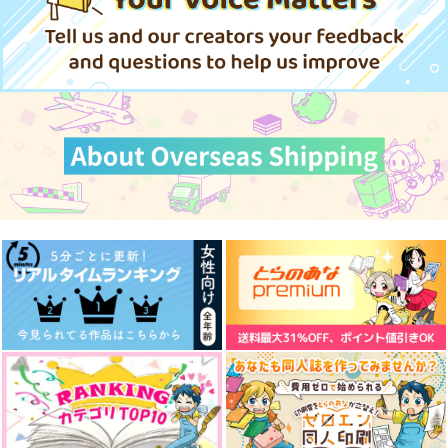
（税込）
ハイキュー!!
オールキャ
ハイキュー!!
ラ
ハイキュー!!
オールキャ
オールキャ
ラ
ラ
サンプル
サンプル
サンプル
カート
カート
カート
潔くんのアオハルにつ
がんばれ！トップオタ
がんばれ！クワトロ大
いて
クくん！
尉！！
Trick tail
不自由落下
OUT！
550
787
582
円
円
円
（税込）
（税込）
（税込）
潔世一
アムロ・レイ
山田利吉×小松田秀作
サンプル
サンプル
サンプル
作品詳細
作品詳細
作品詳細
出来ないものは仕方な
魔法少女に変身する魔
宴戀し
い！
法＋α
Unp.
ひとつぶ。
三度寝
990
円
セール中
（税込）
660
787
円
円
専売
専売
（税込）
（税込）