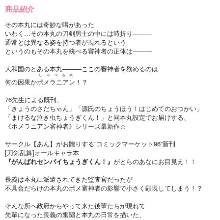
商品紹介
その本丸には奇妙な噂があった
いわく…その本丸の刀剣男士の中には時折り———
通常とは異なる姿を持つ者が現れるという
というのもその本丸を統べる審神者の正体は———
大和国のとある本丸―――ここの審神者を務めるのは
しゃべる犬
何の因果か
ポメラニアン
！？
76先生による既刊、
「きょうのさだちゃん」「源氏のちょうほう！はじめてのおつかい」
「まけるな泣き虫ちょうぎくん！」と同本丸設定でお届けする、
《ポメラニアン審神者》シリーズ最新作☆
サークル【あん】がお贈りする”コミックマーケット96”新刊
[刀剣乱舞]オールキャラ本
『がんばれセンパイちょうぎくん！』
がとらのあなにお目見え！！
長義は本丸に派遣されてきた監査官だったが
不具合だらけの本丸のポメ審神者の影響で小さく顕現してしまう！？
そんな所へ政府からやって来た後輩たちが現れて
先輩になった長義の奮闘と本丸の日常を描いた、