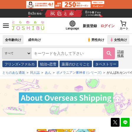
新規登録
ログイン
Language
カート
全年齢向け
成年向け
男性向け
女性向け
詳細
検索
フリンズ×ファルカ
狛治×恋雪
薬屋のひとりごと
タペストリー
とらのあな通販
同人誌
あん
ポメラニアン審神者
(シリーズ)
がんばれセンパ