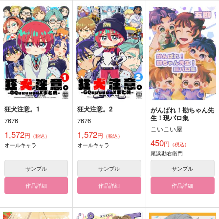
狂犬注意。1
狂犬注意。2
がんばれ！勘ちゃん先
生！現パロ集
7676
7676
こいこい屋
1,572
1,572
円
円
（税込）
（税込）
450
円
オールキャラ
オールキャラ
（税込）
尾浜勘右衛門
サンプル
サンプル
サンプル
作品詳細
作品詳細
作品詳細