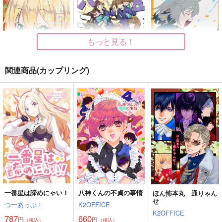
もっと見る！
関連商品(カップリング)
小田原抄録4
五忍パニック!!
いっしょに遊ぼうよ！
PINK POWER
水天一碧
臨時栗屋
472
944
787
円
円
円
（税込）
（税込）
（税込）
五年生
ソフィア・ヴァレンタイ
山姥切国広×山姥切長義
ン
サンプル
サンプル
サンプル
作品詳細
作品詳細
作品詳細
一番星は諦めにゃい！
八神くんの不貞の事情
ほん怖本丸 通りゃん
せ
つーあっぷ！
K2OFFICE
K2OFFICE
787
660
円
円
（税込）
（税込）