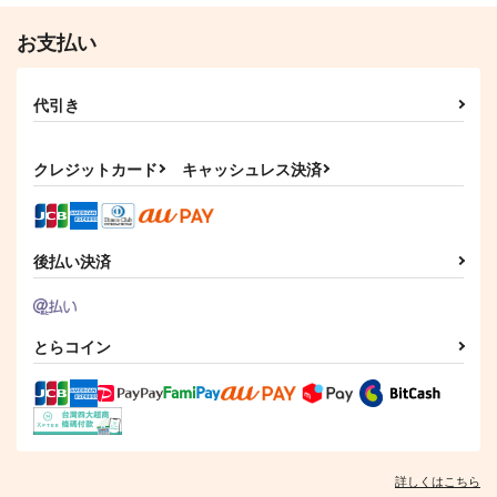
鬼滅の刃
オールキャラ
ENNEAD
ブルーロック
オールキャラ
お支払い
オールキャラ×女主人公
サンプル
サンプル
サンプル
フードコート行く本丸
moment.
代引き
ラブ家
こもじかけながし
カート
カート
カート
787
1,572
円
円
（税込）
（税込）
クレジットカード
キャッシュレス決済
オールキャラ
オールキャラ
サンプル
サンプル
作品詳細
作品詳細
後払い決済
とらコイン
詳しくはこちら