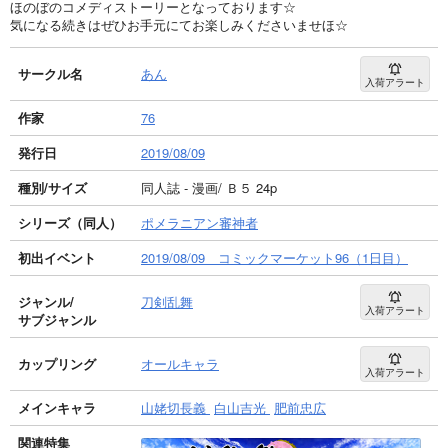
ほのぼのコメディストーリーとなっております☆
気になる続きはぜひお手元にてお楽しみくださいませほ☆
サークル名
あん
入荷アラート
作家
76
発行日
2019/08/09
種別/サイズ
同人誌 - 漫画/ Ｂ５ 24p
シリーズ（同人）
ポメラニアン審神者
初出イベント
2019/08/09 コミックマーケット96（1日目）
ジャンル/
刀剣乱舞
入荷アラート
サブジャンル
カップリング
オールキャラ
入荷アラート
メインキャラ
山姥切長義
白山吉光
肥前忠広
関連特集