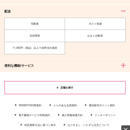
配送
宅配便
ポスト投函
店頭受取
おまとめ配送
11,000円（税込）以上で送料当社負担
便利な機能/サービス
店舗を探す
WEBSITE利用規約
とらのあな会員規約
通信販売ポイント規約
電子書籍サービス利用規約
個人情報保護方針
クッキーポリシー
特定商取引法に基づく表示
なりすまし・いたずら注文について