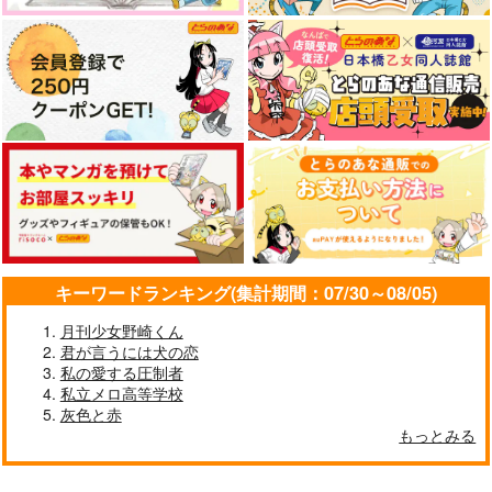
うたわれるもの
オール
名探偵コナン
葬送のフリーレン
キャラ
オー
ルキャラギャグ
オールキャラ×女夢主
サンプル
サンプル
サンプル
がんばれ！！利吉先
がんばれなぎくんもう
がんばれなぎくんもう
カート
カート
カート
生！
少し(メモ帳無し)
すこし！(メモ帳付き)
2℃
どんちゃんさわぎ
どんちゃんさわぎ
787
2,357
2,357
円
円
円
（税込）
（税込）
（税込）
山田利吉×土井半助
凪誠士郎×御影玲王
凪誠士郎×御影玲王
サンプル
サンプル
サンプル
作品詳細
作品詳細
作品詳細
キーワードランキング(集計期間：07/30～08/05)
月刊少女野崎くん
君が言うには犬の恋
私の愛する圧制者
私立メロ高等学校
ねこおじ～はるうらら
絵心さんちのゆめねこ
ああ青春の日々よ
灰色と赤
～
ちゃん2
もっとみる
週末
謎屋
海鳴りネレイデス
876
円
専売
（税込）
1,100
629
円
円
専売
専売
（税込）
（税込）