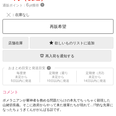
6
通販ポイント：
pt獲得
？
╳
：在庫なし
再販希望
店舗在庫
欲しいものリストに追加
再入荷を通知する
おまとめ目安と発送目安
?
毎度便
定期便（週1)
定期便（月2)
未定から
未定から
未定から
5日以内に発送
10日以内に発送
14日以内に発送
コメント
ポメラニアンが審神者を務める問題だらけの本丸でちっちゃく顕現した
山姥切長義。そこに政府からやって来た後輩たちが現れて…!?的な先輩に
なったちょうぎくんががんばる話です。