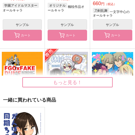
660
円
（税込）
学園アイドルマスター
オリジナル
楠桂作品オ
ールキャラ
オールキャラ
刀剣乱舞
一文字中心の
オールキャラ
サンプル
サンプル
サンプル
カート
カート
カート
★あにあね
30日後に戻る義勇３
ふわふわ
LEMONIST
m-work
Hozmic.
787
770
574
円
円
円
（税込）
（税込）
（税込）
冨岡義勇
虎杖悠仁×脹相
燭台切光忠×大倶利伽羅
もっと見る！
サンプル
サンプル
サンプル
作品詳細
作品詳細
作品詳細
一緒に買われている商品
FGO/FAKE DUME
体はこどもこころは
すいせいめし
柱！2026夏
TOKIMOOON
路地裏症候群
ボジラ
495
715
円
円
（税込）
（税込）