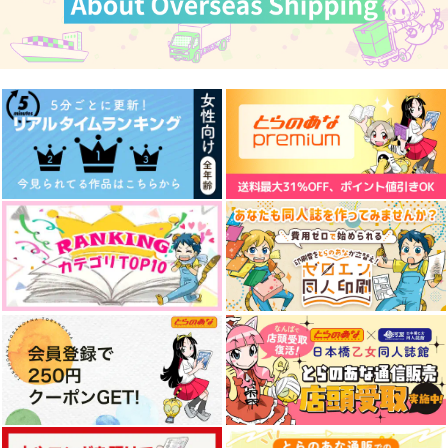
ぽむ屋
March Rabbit
ぽむ屋
770
440
770
円
円
円
（税込）
（税込）
（税込）
カドック・ゼムルプス
藤丸立香×カドック
カドック×アナスタシア
サンプル
サンプル
サンプル
作品詳細
作品詳細
作品詳細
皇女様の南国サバイバ
暗転
ねこのこあっちのこ
ル
光る魚
サラダ定食
ぽむ屋