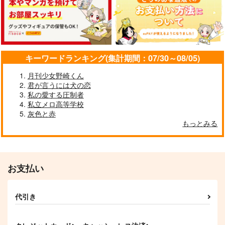
1,022
715
円
円
（税込）
（税込）
110
円
（税込）
×近藤勇
カイザー×潔世一
カドック×アナスタシア
サンプル
サンプル
サンプル
キーワードランキング(集計期間：07/30～08/05)
作品詳細
作品詳細
作品詳細
月刊少女野崎くん
君が言うには犬の恋
私の愛する圧制者
私立メロ高等学校
灰色と赤
もっとみる
お支払い
ドリーマーズ・ドリー
黙ってくれよ、マスタ
１日１日を大切に。
代引き
ム・ドリームス
ー
ちーむにくきゅう！
よもやま文庫
かめのこ工房
660
円
（税込）