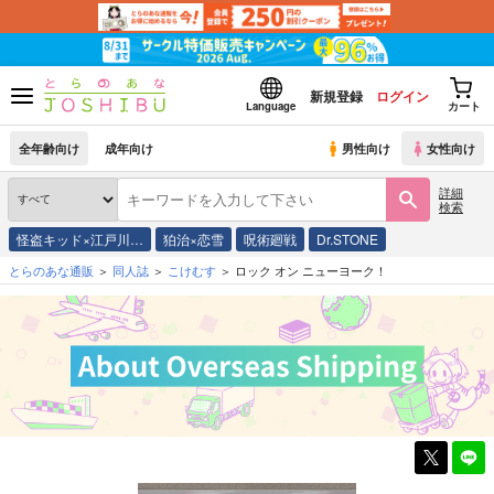
新規登録
ログイン
Language
カート
全年齢向け
成年向け
男性向け
女性向け
詳細
検索
怪盗キッド×江戸川…
狛治×恋雪
呪術廻戦
Dr.STONE
とらのあな通販
同人誌
こけむす
ロック オン ニューヨーク！