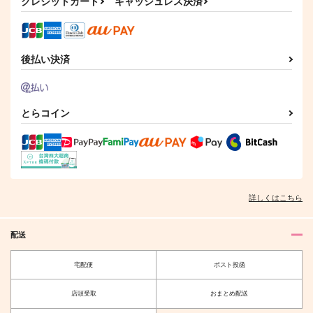
クレジットカード
キャッシュレス決済
787
865
円
円
（税込）
（税込）
オールキャラ
オベロン×ぐだ子
オベロン×ぐだ男
サンプル
サンプル
サンプル
後払い決済
作品詳細
作品詳細
作品詳細
とらコイン
詳しくはこちら
配送
フェイトピピック 日
りんずん家2
宅配便
ポスト投函
本儒学史と吉田松陰
おしりはんばーぐ
ねいばーず
660
店頭受取
おまとめ配送
円
（税込）
1,887
円
（税込）
セタンタ