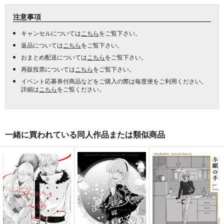
注意事項
キャンセルについては
こちら
をご覧下さい。
返品については
こちら
をご覧下さい。
おまとめ配送については
こちら
をご覧下さい。
再販投票については
こちら
をご覧下さい。
イベント応募券付商品などをご購入の際は毎度便をご利用ください。
詳細は
こちら
をご覧ください。
一緒に買われている同人作品または類似商品