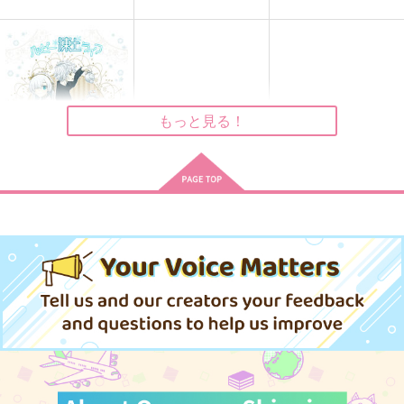
ALL RIGHT
うちの先輩が優しすぎ
litania.
る
余暇
endEN
冬日月夏
1,257
629
円
円
（税込）
（税込）
1,100
円
（税込）
カドック・ゼムルプス
藤丸立香（ぐだ男）×カドック
カドック・ゼムルプス
もっと見る！
サンプル
サンプル
サンプル
作品詳細
作品詳細
作品詳細
ハッピー凍土ライフ
ぽむ屋
770
円
（税込）
Fate/Grand Order
カドック×アナスタシア
サンプル
カート
A´
call me
ハッピー凍土ライフ