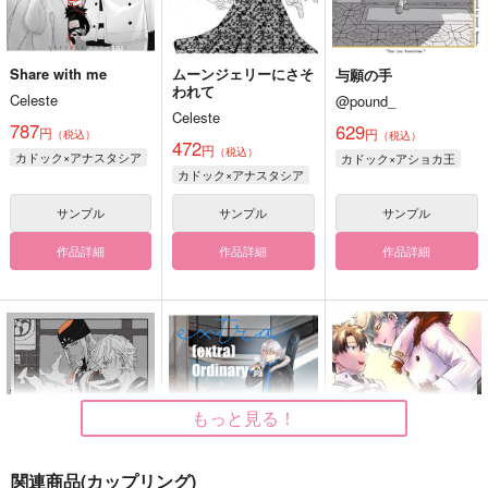
Share with me
ムーンジェリーにさそ
与願の手
われて
Celeste
@pound_
Celeste
787
629
円
円
（税込）
（税込）
472
円
（税込）
カドック×アナスタシア
カドック×アショカ王
カドック×アナスタシア
サンプル
サンプル
サンプル
作品詳細
作品詳細
作品詳細
もっと見る！
関連商品(カップリング)