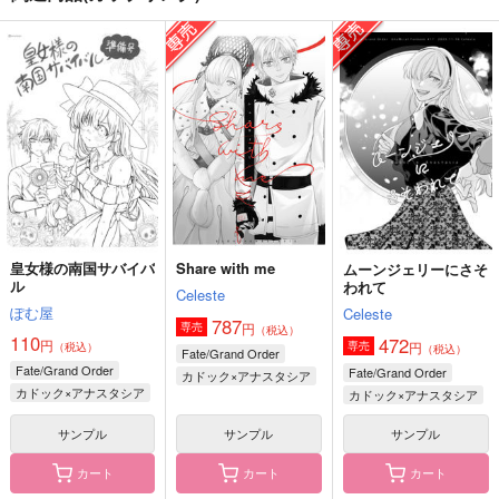
対価と承認【改訂版】
(extra)ordinary
運命ではない貴方
@pound_
Celeste
titbit
990
787
787
円
円
円
（税込）
（税込）
（税込）
カドック×アショカ王
ぐだ男×カドック
カドック×ぐだ男
サンプル
サンプル
サンプル
作品詳細
作品詳細
作品詳細
皇女様の南国サバイバ
Share with me
ムーンジェリーにさそ
ル
われて
Celeste
ぽむ屋
Celeste
787
円
専売
（税込）
110
472
円
円
専売
（税込）
（税込）
Fate/Grand Order
Fate/Grand Order
Fate/Grand Order
カドック×アナスタシア
カドック×アナスタシア
カドック×アナスタシア
サンプル
サンプル
サンプル
カート
カート
カート