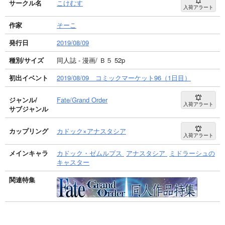
サークル名
こけむす
入荷アラート
作家
そーこ
発行日
2019/08/09
種別/サイズ
同人誌 - 漫画/ Ｂ５ 52p
初出イベント
2019/08/09 コミックマーケット96（1日目）
ジャンル/
Fate/Grand Order
入荷アラート
サブジャンル
カップリング
カドック×アナスタシア
入荷アラート
メインキャラ
カドック・ゼムルプス
アナスタシア
ミドラーシュの
キャスター
関連特集