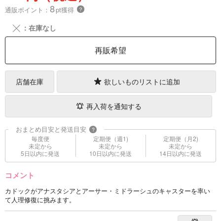
8
通販ポイント：
pt獲得
？
╳
：在庫なし
再販希望
店舗在庫
欲しいものリストに追加
再入荷を通知する
おまとめ目安と発送目安
?
毎度便
定期便（週1)
定期便（月2)
未定から
未定から
未定から
5日以内に発送
10日以内に発送
14日以内に発送
コメント
カドックがアナスタシアとアーサー・ミドラーシュのキャスターを率い
て人理修復に挑みます。