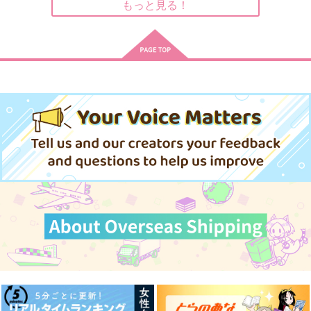
2,200
1,572
1,572
もっと見る！
円
円
円
（税込）
（税込）
（税込）
尾形百之助
成歩堂龍一×御剣怜侍
成歩堂龍一×御剣怜侍
サンプル
サンプル
サンプル
作品詳細
作品詳細
作品詳細
機動戦士ガンダムピュ
ーリッツァー アム
ロ・レイは極光の彼方
KADOKAWA
へ 5
836
円
（税込）
サンプル
作品詳細
ナルミツ観察日記
火花
私の従者がこんなに可
愛いわけがない
Mocca
残り10%
pie in the sky
787
787
円
円
（税込）
（税込）
825
円
（税込）
成歩堂龍一×御剣怜侍
成歩堂龍一×王泥喜法介