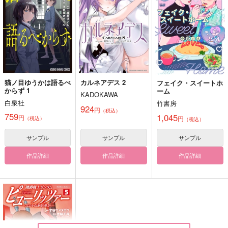
やみのおすしやさん
629
1,100
円
円
（税込）
（税込）
629
円
（税込）
十龍之介×六弥ナギ
土井半助×山田利吉
レノックス×ファウスト
サンプル
サンプル
サンプル
作品詳細
作品詳細
作品詳細
猫ノ目ゆうかは語るべ
カルネアデス 2
フェイク・スイートホ
からず 1
ーム
KADOKAWA
白泉社
竹書房
924
円
（税込）
759
1,045
円
円
（税込）
（税込）
サンプル
サンプル
サンプル
作品詳細
作品詳細
作品詳細
やみきん！おがたくん
さよならいつか
逆転デスティニー
さよならさんかく
Mocca
Mocca