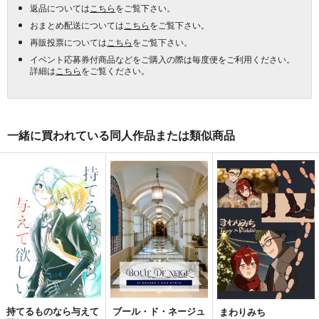
返品については
こちら
をご覧下さい。
おまとめ配送については
こちら
をご覧下さい。
再販投票については
こちら
をご覧下さい。
イベント応募券付商品などをご購入の際は毎度便をご利用ください。
詳細は
こちら
をご覧ください。
一緒に買われている同人作品または類似商品
持てるものなら与えて
ブール・ド・ネージュ
まわりみち