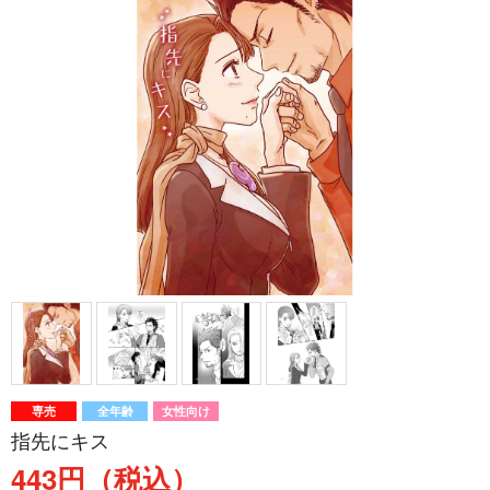
専売
全年齢
女性向け
指先にキス
443円（税込）