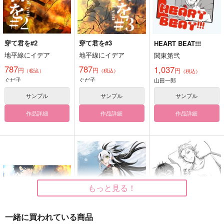
穿て君を#2
穿て君を#3
HEART BEAT!!!
地平線にイデア
地平線にイデア
関東第弐
787
787
1,037
円
円
円
（税込）
（税込）
（税込）
ぐだ子
ぐだ子
山田一郎
サンプル
サンプル
サンプル
作品詳細
作品詳細
作品詳細
もっと見る！
一緒に買われている商品