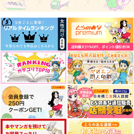
Around the world in
鳩舎2号～鳥人バース
転校生はエイリアン
Heart farm
～
toitoitoi
2×3
roostars
1,887
円
（税込）
200
1,900
円
円
（税込）
（税込）
ミスラ
スモーカー×ロー
サンプル
サンプル
サンプル
作品詳細
作品詳細
作品詳細
Oh, my Wonder Day
I can't beat you
Beat of youth