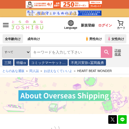
新規登録
ログイン
Language
カート
全年齢向け
成年向け
男性向け
女性向け
詳細
検索
三間
特級α
コミックマーケット…
不死川実弥×冨岡義勇
とらのあな通販
同人誌
おぼえなくていいよ
HEART BEAT WONDER