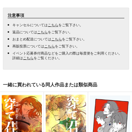
注意事項
キャンセルについては
こちら
をご覧下さい。
返品については
こちら
をご覧下さい。
おまとめ配送については
こちら
をご覧下さい。
再販投票については
こちら
をご覧下さい。
イベント応募券付商品などをご購入の際は毎度便をご利用ください。
詳細は
こちら
をご覧ください。
一緒に買われている同人作品または類似商品