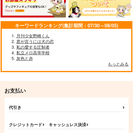
s!
キャルロット
kdrop
飴玉製作所
726
787
円
円
（税込）
（税込）
1,210
円
（税込）
夏油傑×五条悟
トガシ×小宮
キーワードランキング(集計期間：07/30～08/05)
ジェイド×女夢主
月刊少女野崎くん
サンプル
サンプル
サンプル
君が言うには犬の恋
作品詳細
作品詳細
作品詳細
私の愛する圧制者
私立メロ高等学校
灰色と赤
もっとみる
お支払い
代引き
クレジットカード
キャッシュレス決済
Innocent World
Beat Per Minute
燎原の果て
N-BEAT
かんみや
N-BEAT