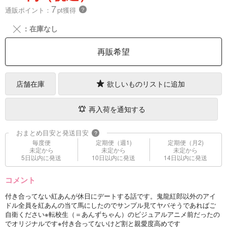
7
通販ポイント：
pt獲得
？
╳
：在庫なし
再販希望
店舗在庫
欲しいものリストに追加
再入荷を通知する
おまとめ目安と発送目安
?
毎度便
定期便（週1)
定期便（月2)
未定から
未定から
未定から
5日以内に発送
10日以内に発送
14日以内に発送
コメント
付き合ってない紅あんが休日にデートする話です。鬼龍紅郎以外のアイ
ドル全員を紅あんの当て馬にしたのでサンプル見てヤバそうであればご
自衛ください※転校生（＝あんずちゃん）のビジュアルアニメ前だったの
でオリジナルです※付き合ってないけど割と親愛度高めです