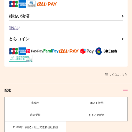
472
787
472
円
円
円
（税込）
（税込）
（税込）
ファイノン×モーディス
小宮×トガシ
ファイノン×モーディス
後払い決済
サンプル
サンプル
サンプル
作品詳細
作品詳細
作品詳細
とらコイン
詳しくはこちら
配送
宅配便
ポスト投函
BAD BEAT
君はうつくし
店頭受取
おまとめ配送
crazy region
幕の内弁当780円
11,000円（税込）以上で送料当社負担
2,144
472
円
円
（税込）
（税込）