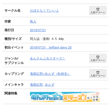
サークル名
おぼえなくていいよ
入荷アラート
作家
鳥人
発行日
2019/07/21
種別/サイズ
同人誌 - 漫画/ Ａ５ 44p
初出イベント
2019/07/21 brilliant days 20
ジャンル/
あんさんぶるスターズ！
入荷アラート
サブジャンル
カップリング
鬼龍紅郎×あんず（転校生）
入荷アラート
メインキャラ
鬼龍紅郎
あんず
関連特集