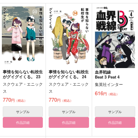
穿て君を
あいと呼ぶのだ
とりとめのないことば
かりおぼえている
地平線にイデア
地平線にイデア
KEIROKU
550
787
円
円
（税込）
（税込）
315
円
ぐだ子
ぐだ男
（税込）
白膠木簓×碧棺左馬刻×白膠木簓
サンプル
サンプル
サンプル
作品詳細
作品詳細
作品詳細
事情を知らない転校生
事情を知らない転校生
血界戦線
がグイグイくる。 23
がグイグイくる。 24
Beat 3 Peat 4
スクウェア・エニック
スクウェア・エニック
集英社インター
ス
ス
616
円
（税込）
770
770
円
円
（税込）
（税込）
サンプル
サンプル
サンプル
作品詳細
作品詳細
作品詳細