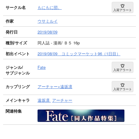
サークル名
もにもに団。
入荷アラート
作家
ウサミルイ
発行日
2019/08/09
種別/サイズ
同人誌 - 漫画/ Ｂ５ 16p
初出イベント
2019/08/09 コミックマーケット96（1日目）
ジャンル/
Fate
入荷アラート
サブジャンル
カップリング
アーチャー×遠坂凛
入荷アラート
メインキャラ
遠坂凛
アーチャー
関連特集