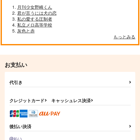
月刊少女野崎くん
君が言うには犬の恋
夏の終わりの橙色
夏に恋する乙女玲王
ファースト・ファース
私の愛する圧制者
ト・ファーストキス
ＴＥＡＴＬＩＮＥ
さししょ
私立メロ高等学校
夏櫨
灰色と赤
770
787
円
円
（税込）
（税込）
もっとみる
572
円
（税込）
守沢千秋×明星スバル
凪誠士郎×御影玲王
千×百
サンプル
サンプル
サンプル
お支払い
作品詳細
作品詳細
作品詳細
代引き
クレジットカード
キャッシュレス決済
後払い決済