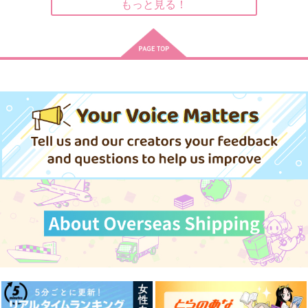
もっと見る！
夏と君とエトセトラ。
夏夕
絵日記帳
83
fefefe
夏屋
787
157
1,164
円
円
円
（税込）
（税込）
（税込）
一十木音也×七海春歌
山姥切国広×山姥切長義
サンプル
サンプル
サンプル
作品詳細
作品詳細
作品詳細