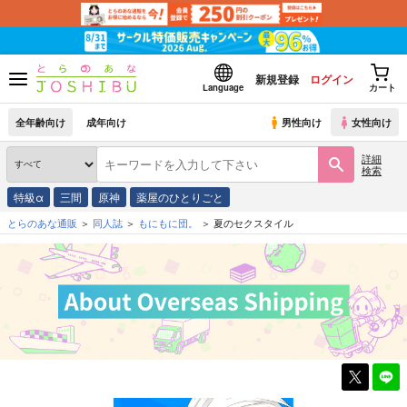
新規登録
ログイン
Language
カート
全年齢向け
成年向け
男性向け
女性向け
詳細
検索
特級α
三間
原神
薬屋のひとりごと
とらのあな通販
同人誌
もにもに団。
夏のセクスタイル