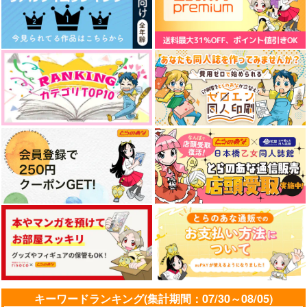
ビーチコーミング・ロ
夏の日のエイティーン
三十七度、夏
グ
BOWOW
ALC.5%
夏屋
629
315
円
円
（税込）
（税込）
1,014
円
（税込）
武蔵厳×蛭魔妖一
バズビー×ユーグラム
サンプル
サンプル
サンプル
作品詳細
作品詳細
作品詳細
キーワードランキング(集計期間：07/30～08/05)