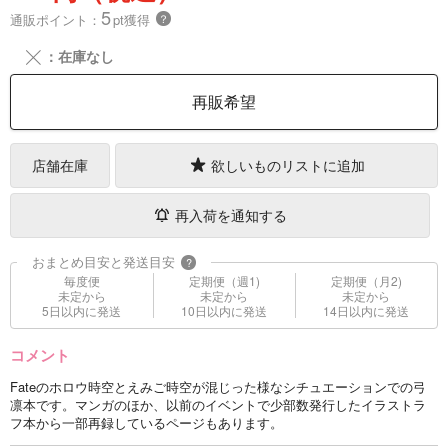
5
通販ポイント：
pt獲得
？
╳
：在庫なし
再販希望
店舗在庫
欲しいものリストに追加
再入荷を通知する
おまとめ目安と発送目安
?
毎度便
定期便（週1)
定期便（月2)
未定から
未定から
未定から
5日以内に発送
10日以内に発送
14日以内に発送
コメント
Fateのホロウ時空とえみご時空が混じった様なシチュエーションでの弓
凛本です。マンガのほか、以前のイベントで少部数発行したイラストラ
フ本から一部再録しているページもあります。