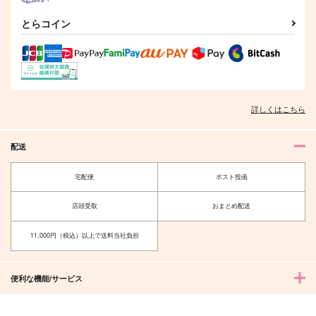
とらコイン
煙草と蜂蜜
夏は夜嵐のころは
うさぎ、お届けしま
す。【夏】
夏屋
薄荷
蒼ゐ屋
762
858
円
円
（税込）
（税込）
629
円
（税込）
爆豪勝己×緑谷出久
山田利吉×土井半助
詳しくはこちら
サンプル
サンプル
サンプル
作品詳細
作品詳細
作品詳細
配送
宅配便
ポスト投函
店頭受取
おまとめ配送
11,000円（税込）以上で送料当社負担
便利な機能/サービス