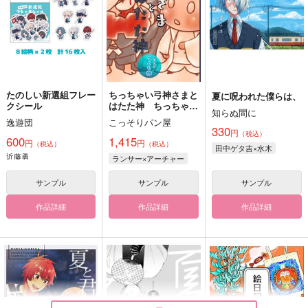
たのしい新選組フレー
ちっちゃい弓神さまと
夏に呪われた僕らは、
クシール
はたた神 ちっちゃい
知らぬ間に
つくも神
逸遊団
こっそりパン屋
330
円
（税込）
600
1,415
円
円
（税込）
（税込）
田中ゲタ吉×水木
近藤勇
ランサー×アーチャー
サンプル
サンプル
サンプル
作品詳細
作品詳細
作品詳細