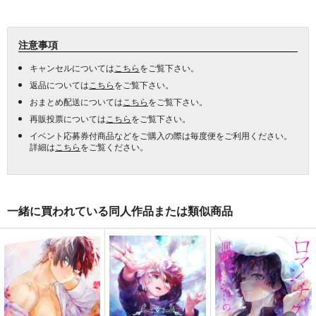
注意事項
キャンセルについては
こちら
をご覧下さい。
返品については
こちら
をご覧下さい。
おまとめ配送については
こちら
をご覧下さい。
再販投票については
こちら
をご覧下さい。
イベント応募券付商品などをご購入の際は毎度便をご利用ください。
詳細は
こちら
をご覧ください。
一緒に買われている同人作品または類似商品