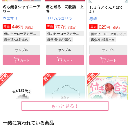
カート
カート
カート
名も無きシャイニーア
君と巡る 花物語 上
しょうとくんとぼく
ワー
巻
4！
花糸撫子は夢を見な
はしらと！
ハッピーエンドの先で
い —纏—
ウエマリ
リリカルゴリラ
君と —花糸撫子は夢
赤椿
休日出勤
を見ない 後日譚—
休日出勤
休日出勤
446
707
629
円
円
専売
専売
円
専売
787
（税込）
（税込）
（税込）
円
（税込）
2,987
1,584
僕のヒーローアカデミア
僕のヒーローアカデミア
円
僕のヒーローアカデミア
円
（税込）
時透無一郎
（税込）
轟焦凍×緑谷出久
轟焦凍×緑谷出久
轟焦凍×緑谷出久
竈門炭治郎×時透無一郎
竈門炭治郎×時透無一郎
サンプル
サンプル
サンプル
サンプル
サンプル
サンプル
カート
カート
カート
作品詳細
作品詳細
作品詳細
OH! MY GIRL! TDIZ♀
Re：
ロマンチックの輪郭に
LOG
Love Me Tender【再
間違いだらけの恋獄
版】
を 2
休日出勤
休日出勤
休日出勤
1,257
4,715
1,887
円
円
専売
円
専売
（税込）
（税込）
（税込）
もっと見る！
僕のヒーローアカデミア
僕のヒーローアカデミア
僕のヒーローアカデミア
轟焦凍×緑谷出久
轟焦凍×緑谷出久
轟焦凍×緑谷出久
一緒に買われている商品
サンプル
サンプル
サンプル