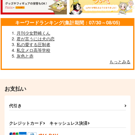
キーワードランキング(集計期間：07/30～08/05)
月刊少女野崎くん
君が言うには犬の恋
私の愛する圧制者
私立メロ高等学校
灰色と赤
もっとみる
お支払い
代引き
クレジットカード
キャッシュレス決済