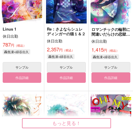
Linus 1
Re：さよならシュレ
ロマンチックの輪郭に
ディンガーの猫１＆２
間違いだらけの恋獄
休日出勤
を 1
休日出勤
休日出勤
787
円
（税込）
2,357
1,415
円
円
（税込）
（税込）
轟焦凍×緑谷出久
轟焦凍×緑谷出久
轟焦凍×緑谷出久
サンプル
サンプル
サンプル
作品詳細
作品詳細
作品詳細
もっと見る！