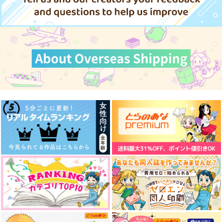
山姥切長義×山姥切国広
山姥切長義×山姥切国広
山姥切長義×山姥切国広
心恋
君の嫌いな人は誰かの
海デビュー！
大切な人
無糖スペクタクル
いなかまんじゅう
サンプル
サンプル
サンプル
幸漫
TEAM
822
円
（税込）
カート
カート
カート
1,375
円
（税込）
822
冨岡義勇×胡蝶しのぶ
円
（税込）
山姥切国広
山姥切国広
サンプル
サンプル
サンプル
作品詳細
作品詳細
作品詳細
常闇の先、光明の日々
手のひらに初恋
銀と金の再録集－表－
【再版】
honey:xxx
白黒パラノイア
白黒パラノイア
472
1,100
円
円
専売
（税込）
（税込）
1,100
円
専売
（税込）
刀剣乱舞
刀剣乱舞
刀剣乱舞
山姥切国広×山姥切長義
山姥切長義×山姥切国広
月を呑む
魚座再録集 いつかの