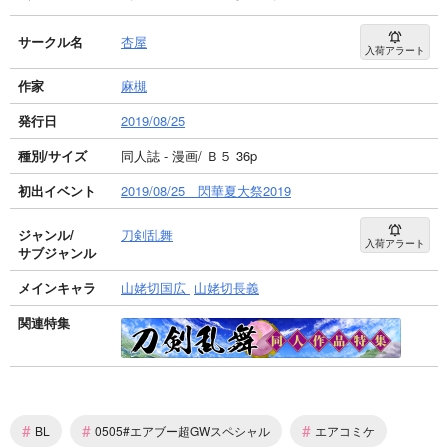
サークル名
杏屋
入荷アラート
作家
麻槻
発行日
2019/08/25
種別/サイズ
同人誌 - 漫画/ Ｂ５ 36p
初出イベント
2019/08/25 閃華夏大祭2019
ジャンル/
刀剣乱舞
入荷アラート
サブジャンル
メインキャラ
山姥切国広
山姥切長義
関連特集
#
#
#
BL
0505#エアブー超GWスペシャル
エアコミケ