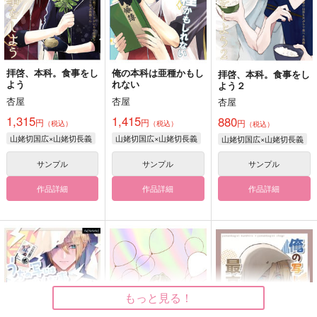
拝啓、本科。食事をし
俺の本科は亜種かもし
拝啓、本科。食事をし
よう
れない
よう２
杏屋
杏屋
杏屋
1,315
1,415
880
円
円
円
（税込）
（税込）
（税込）
山姥切国広×山姥切長義
山姥切国広×山姥切長義
山姥切国広×山姥切長義
サンプル
サンプル
サンプル
作品詳細
作品詳細
作品詳細
もっと見る！