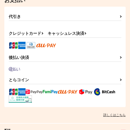
お支払い
まぐろメソッド
メメントミント
山姥切長義×女審神者
山姥切国広×山姥切長義
山姥切国広×山姥切長義
1,430
2,987
円
円
（税込）
（税込）
サンプル
サンプル
サンプル
代引き
大倶利伽羅×山姥切国広
山姥切国広×山姥切長義
カート
カート
カート
サンプル
サンプル
クレジットカード
キャッシュレス決済
作品詳細
作品詳細
後払い決済
とらコイン
鳩星に願いをキス
傷の帳/解前編
くにちょぎつめ！
PINK POWER
いであろっく
ONE CHANCE!
315
1,155
詳しくはこちら
707
円
円
専売
専売
円
専売
（税込）
（税込）
（税込）
刀剣乱舞
刀剣乱舞
刀剣乱舞
山姥切国広×山姥切長義
山姥切国広×山姥切長義
山姥切国広×山姥切長義