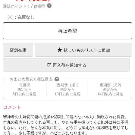
7
通販ポイント：
pt獲得
？
╳
：在庫なし
再販希望
店舗在庫
欲しいものリストに追加
再入荷を通知する
おまとめ目安と発送目安
?
毎度便
定期便（週1)
定期便（月2)
未定から
未定から
未定から
5日以内に発送
10日以内に発送
14日以内に発送
コメント
審神者の山姥切問題の把握や認識に問題のない本丸に顕現された長義。
本丸の案内をしてくれる写しも、やたら手を握ってくる以外は特に不満
もない。ただ、そんな本丸に対し、どうにも拭えない違和感を感じてし
まう…。少し不穏ですが、ハピエンになります。