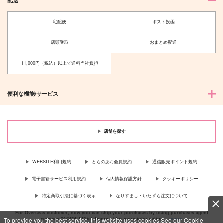
配送
サンプル
サンプル
サンプル
宅配便
ポスト投函
カート
カート
カート
店頭受取
おまとめ配送
11,000円（税込）以上で送料当社負担
便利な機能/サービス
店舗を探す
WEBSITE利用規約
とらのあな会員規約
通信販売ポイント規約
電子書籍サービス利用規約
個人情報保護方針
クッキーポリシー
特定商取引法に基づく表示
なりすまし・いたずら注文について
For Overseas customer, now you can ship your purchases by using purchases agent
services “AOCS”! Click {more…} for more information …
more
To provide you the best service, this website uses cookies.See our Cookie