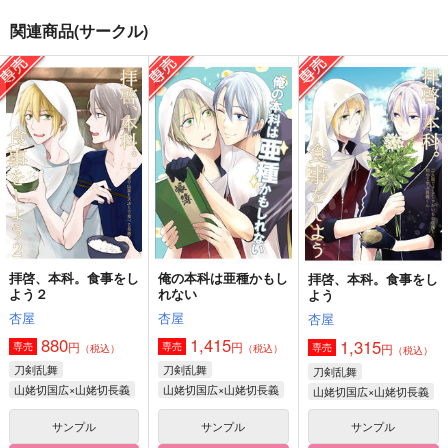
関連商品(サークル)
うちの写しはそんな事
写しに関する二、三の
俺の写しは最高に可愛
言わない
こと
い！
fefefe
ctrl＋
樹洞の森
629
660
787
円
円
円
（税込）
（税込）
（税込）
山姥切国広×山姥切長義
山姥切長義×山姥切国広
山姥切国広×山姥切長義
サンプル
サンプル
サンプル
作品詳細
作品詳細
作品詳細
拝啓、本科。食事をし
俺の本科は亜種かもし
拝啓、本科。食事をし
よう２
れない
よう
杏屋
杏屋
杏屋
880
1,415
1,315
円
円
専売
専売
円
専売
（税込）
（税込）
（税込）
刀剣乱舞
刀剣乱舞
刀剣乱舞
山姥切国広×山姥切長義
山姥切国広×山姥切長義
山姥切国広×山姥切長義
サンプル
サンプル
サンプル