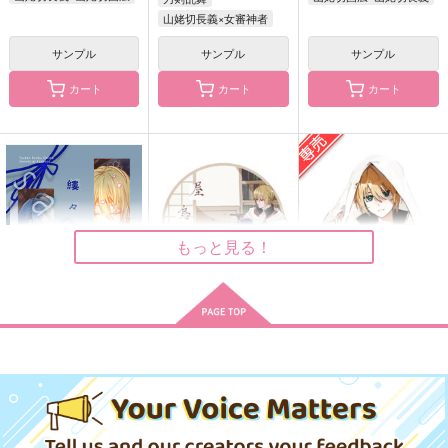
山姥切長義×女審神者
拝啓、俺の写しの主
逃げる気ないなら、そ
祈望
殿。再録
れって恋じゃん
サンプル
サンプル
サンプル
無糖スペクタクル
深夜徘徊
EGOIST-HONEY
822
カート
カート
カート
円
（税込）
1,257
770
円
円
（税込）
（税込）
冨岡義勇×胡蝶しのぶ
山姥切長義
鳴海弦×保科宗四郎
サンプル
サンプル
サンプル
作品詳細
作品詳細
作品詳細
もっと見る！
縷々転々
屋烏之愛
視線の先
壱途屋
とんでろ
サークル
787
1,100
770
円
円
円
専売
（税込）
（税込）
（税込）
刀剣乱舞
刀剣乱舞
刀剣乱舞