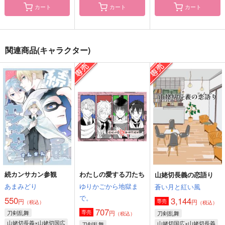
カート
カート
カート
HIGH SCORE BOYS
この関係は恋ではない
写し写され世は情け3
趣ハイジャンプ
にど寝
ひめぐすく
関連商品(キャラクター)
1,980
787
472
円
円
円
（税込）
（税込）
（税込）
山姥切長義
山姥切国広×山姥切長義
サンプル
サンプル
サンプル
作品詳細
作品詳細
作品詳細
続カンサカン参観
わたしの愛する刀たち
山姥切長義の恋語り
あまみどり
ゆりかごから地獄ま
蒼い月と紅い風
で。
550
3,144
円
円
専売
（税込）
（税込）
707
刀剣乱舞
円
専売
刀剣乱舞
（税込）
山姥切長義×山姥切国広
山姥切国広×山姥切長義
刀剣乱舞