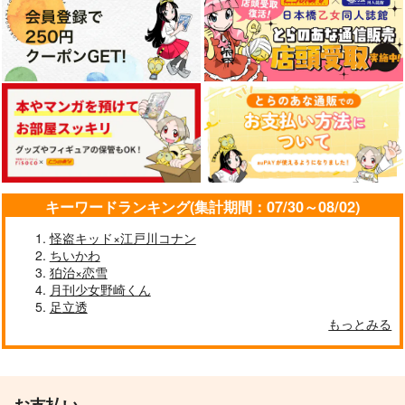
深夜勤務の伯仲まん
山姥切長義×山姥切国広
話をしよう
が。４
幸漫
魚座
深夜徘徊
サンプル
サンプル
サンプル
1,375
円
（税込）
3,128
658
円
円
（税込）
山姥切国広
（税込）
カート
カート
カート
山姥切国広
山姥切国広×山姥切長義
サンプル
サンプル
サンプル
作品詳細
作品詳細
作品詳細
キーワードランキング(集計期間：07/30～08/02)
怪盗キッド×江戸川コナン
ちいかわ
狛治×恋雪
月刊少女野崎くん
足立透
mellow mellow mell
うちの写しはそんな事
真冬の王は真夏の夢を
もっとみる
ow
言わない
見るか
ビターサイダー
fefefe
AMBIVALENT
787
629
1,572
円
円
専売
円
専売
（税込）
（税込）
（税込）
静寂の響き
幾度も巡る季節の中で
刀剣乱舞
刀剣乱舞
刀剣乱舞