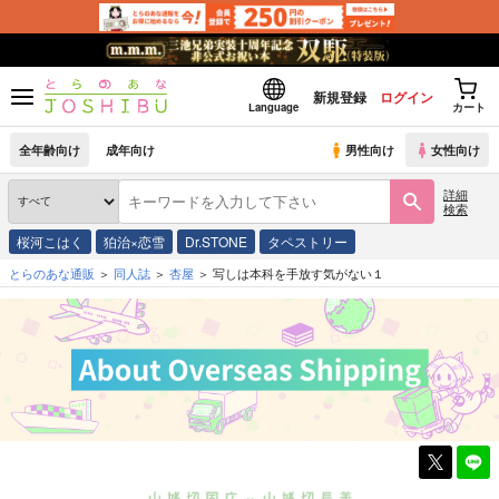
新規登録
ログイン
Language
カート
全年齢向け
成年向け
男性向け
女性向け
詳細
検索
桜河こはく
狛治×恋雪
Dr.STONE
タペストリー
とらのあな通販
同人誌
杏屋
写しは本科を手放す気がない１