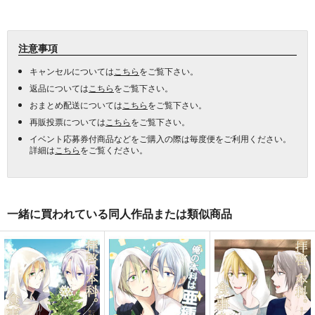
注意事項
キャンセルについては
こちら
をご覧下さい。
返品については
こちら
をご覧下さい。
おまとめ配送については
こちら
をご覧下さい。
再販投票については
こちら
をご覧下さい。
イベント応募券付商品などをご購入の際は毎度便をご利用ください。
詳細は
こちら
をご覧ください。
一緒に買われている同人作品または類似商品