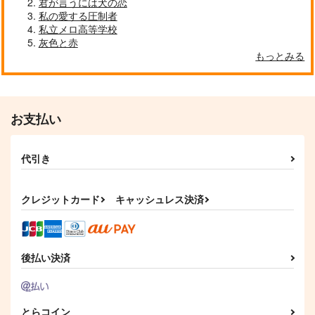
君が言うには犬の恋
私の愛する圧制者
サンプル
サンプル
サンプル
私立メロ高等学校
灰色と赤
作品詳細
作品詳細
作品詳細
もっとみる
お支払い
代引き
クレジットカード
キャッシュレス決済
ともだちのともだち
profile
【再販】犬も喰わない
800の嘘
ltw
meisouka
後払い決済
315
605
440
円
円
円
（税込）
（税込）
（税込）
観音坂独歩
観音坂独歩
神宮寺寂雷×観音坂独歩
とらコイン
サンプル
サンプル
サンプル