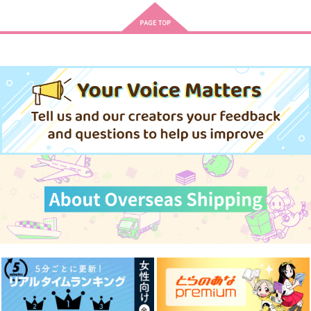
ヲリヲリヲ
1,140
1,572
円
円
（税込）
（税込）
777
円
（税込）
有栖川帝統×夢野幻太郎
有栖川帝統×夢野幻太郎
有栖川帝統×夢野幻太郎
サンプル
サンプル
サンプル
作品詳細
作品詳細
作品詳細
タイムカプセル
トロイメライ
まるで初恋のような
かもねぎ鍋
inunoesa
シャンロワ