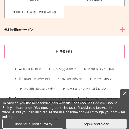
11,000円（税込）以上で送料当社負担
便利な機能/サービス
店舗を探す
WEBSITE利用規約
とらのあな会員規約
通信販売ポイント規約
電子書籍サービス利用規約
個人情報保護方針
クッキーポリシー
特定商取引法に基づく表示
なりすまし・いたずら注文について
For Overseas customer, now you can ship your purchases by using purchases agent
services “AOCS”! Click {more…} for more information …
more
To provide you the best service, this website uses cookies.See our Cookie
Policy to learn more.You must agree to the use of cookies to browse the
website, but you can also refuse the use of some cookies through your browser
settings.
c TORANOANA Inc, All Rights Reserved.
Check our Cookie Policy
Agree and close