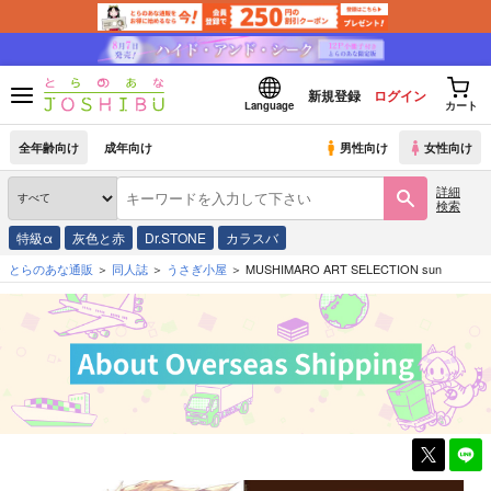
新規登録
ログイン
Language
カート
全年齢向け
成年向け
男性向け
女性向け
詳細
検索
特級α
灰色と赤
Dr.STONE
カラスバ
とらのあな通販
同人誌
うさぎ小屋
MUSHIMARO ART SELECTION sun