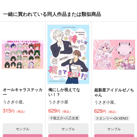
一緒に買われている同人作品または類似商品
オールキャラステッカ
俺にしか視えてな
超新星アイドルゼノち
ー
い！？
ゃん
うさぎ小屋。
うさぎ小屋
うさぎ小屋。
315
629
629
円
円
円
（税込）
（税込）
（税込）
十龍之介×八乙女楽
スタンリー×Dr.XENO
サンプル
サンプル
サンプル