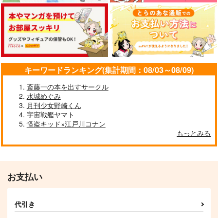
キーワードランキング(集計期間：08/03～08/09)
斎藤一の本を出すサークル
水城めぐみ
月刊少女野崎くん
何やってんだか。
同人と育児と仕事とき
あわてんぼうのうサン
宇宙戦艦ヤマト
どきゲーム2
タさん
じぇーらぼ
怪盗キッド×江戸川コナン
虫マニア7
TeamRABI
440
もっとみる
円
（税込）
315
3,144
円
円
（税込）
（税込）
ダンデ×キバナ
うさぎ
サンプル
サンプル
サンプル
お支払い
作品詳細
作品詳細
作品詳細
代引き