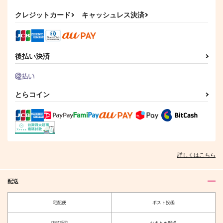
クレジットカード
キャッシュレス決済
後払い決済
とらコイン
Last Summer
うさぎごや
600
円
（税込）
清峰葉流火×要圭
サンプル
詳しくはこちら
作品詳細
配送
宅配便
ポスト投函
店頭受取
おまとめ配送