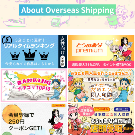
半人前の貴方へ
お前のことなんか大好
てーくんはめいどさん
きだ！！【おまけ無
兎小屋
ゆきうさぎ小屋
し】
恋人しぐさ
787
629
円
円
（税込）
（税込）
787
円
（税込）
土井半助
タルタリヤ×鍾離
潮江文次郎×食満留三郎
サンプル
サンプル
サンプル
作品詳細
作品詳細
作品詳細