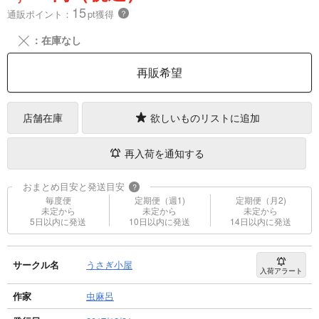
15
通販ポイント：
pt獲得
？
╳
：在庫なし
再販希望
店舗在庫
欲しいものリストに追加
再入荷を通知する
おまとめ目安と発送目安
?
毎度便
定期便（週1)
定期便（月2)
未定から
未定から
未定から
5日以内に発送
10日以内に発送
14日以内に発送
サークル名
うさぎ小屋
入荷アラート
作家
虫麻呂