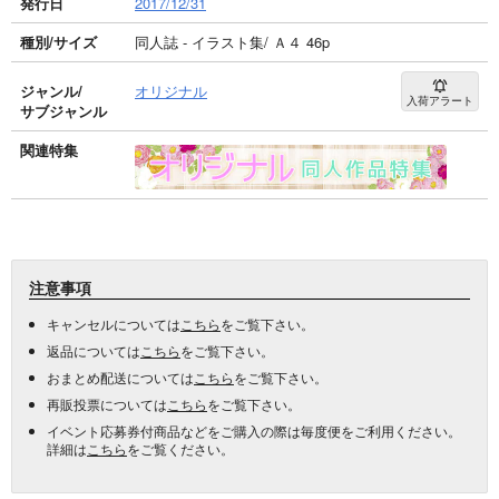
発行日
2017/12/31
種別/サイズ
同人誌 - イラスト集/ Ａ４ 46p
ジャンル/
オリジナル
入荷アラート
サブジャンル
関連特集
注意事項
キャンセルについては
こちら
をご覧下さい。
返品については
こちら
をご覧下さい。
おまとめ配送については
こちら
をご覧下さい。
再販投票については
こちら
をご覧下さい。
イベント応募券付商品などをご購入の際は毎度便をご利用ください。
詳細は
こちら
をご覧ください。