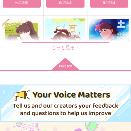
作品詳細
作品詳細
作品詳細
もっと見る！
かりそめ草
君と共に
土井半助の休日
うさぎ小屋
兎小屋
兎小屋
315
787
787
円
円
円
（税込）
（税込）
（税込）
土井半助
土井半助
山田利吉×土井半助
サンプル
サンプル
サンプル
作品詳細
作品詳細
作品詳細