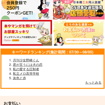
487
円
（税込）
787
円
（税込）
芥川龍之介×中島敦
芥川龍之介×中島敦
サンプル
サンプル
作品詳細
作品詳細
キーワードランキング(集計期間：07/30～08/05)
月刊少女野崎くん
君が言うには犬の恋
私の愛する圧制者
私立メロ高等学校
灰色と赤
もっとみる
お支払い