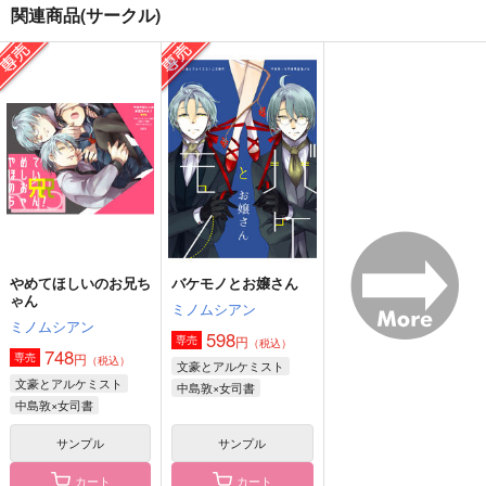
関連商品(サークル)
僕と彼奴で囲む食卓
バイ・マイ・サイド
web再録本「WHITE
「ごちそうさまでし
２」
音色日和
た」
くれない庵
無重力空間
1,100
円
（税込）
1,729
1,572
円
円
（税込）
（税込）
芥川龍之介×中島敦
芥川龍之介×中島敦
芥川龍之介×中島敦
サンプル
サンプル
サンプル
作品詳細
作品詳細
作品詳細
やめてほしいのお兄ち
バケモノとお嬢さん
ゃん
ミノムシアン
ミノムシアン
598
円
専売
（税込）
748
円
専売
（税込）
文豪とアルケミスト
文豪とアルケミスト
中島敦×女司書
中島敦×女司書
サンプル
サンプル
カート
カート