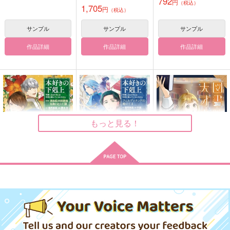
792
ピ
円
（税込）
無重力空間
Kanon.
くる 1
1,705
円
（税込）
Kanon.
944
707
円
円
（税込）
（税込）
822
サンプル
サンプル
サンプル
円
（税込）
芥川龍之介×中島敦
芥川龍之介×中島敦
芥川龍之介×中島敦
作品詳細
作品詳細
作品詳細
サンプル
サンプル
サンプル
作品詳細
作品詳細
作品詳細
もっと見る！
本好きの下剋上 司書
本好きの下剋上 ～司
図書館の天才少女 本
になるためには手段を
書になるためには手段
好きの新人官吏は膨大
選んでいられませ
を選んでいられません
な知識で国を救いま
ＴＯブックス
ＴＯブックス
KADOKAWA
ん 第4部〔12〕
～ フェルディナンド
す! 2
僕とお前の今日のレシ
僕とお前の今日のレシ
MOCHI
の館にて 1
715
715
814
円
円
円
（税込）
（税込）
（税込）
ピ2
ピ2.5
Kanon.