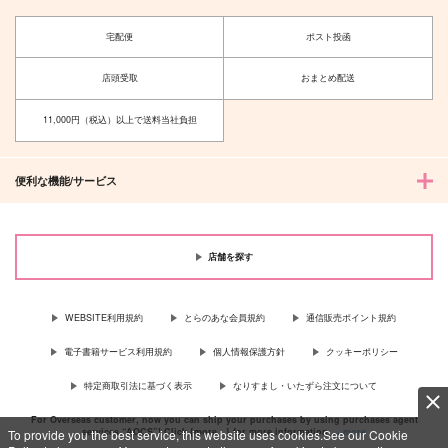
宅配便
ポスト投函
店頭受取
おまとめ配送
11,000円（税込）以上で送料当社負担
便利な機能/サービス
店舗を探す
WEBSITE利用規約
とらのあな会員規約
通信販売ポイント規約
電子書籍サービス利用規約
個人情報保護方針
クッキーポリシー
特定商取引法に基づく表示
なりすまし・いたずら注文について
For Overseas customer, now you can ship your purchases by using purchases agent
services “AOCS”! Click {more…} for more information …
more
To provide you the best service, this website uses cookies.See our Cookie