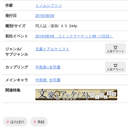
作家
ミノムシフトン
発行日
2019/08/09
種別/サイズ
同人誌 - 漫画/ Ａ５ 244p
初出イベント
2019/08/09 コミックマーケット96（1日目）
ジャンル/
文豪とアルケミスト
入荷アラート
サブジャンル
カップリング
中島敦×女司書
入荷アラート
メインキャラ
中島敦
女司書
関連特集
#
#
ほのぼの
再録