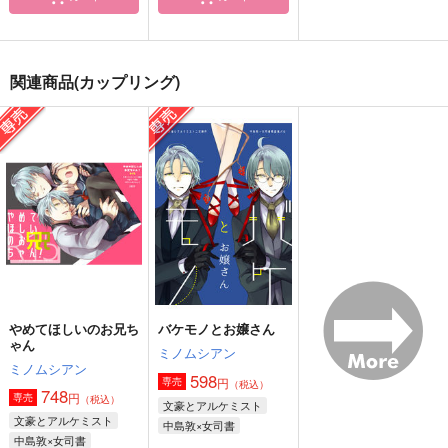
Re'RECORD2
残響
パロまとめ♂
Re'Alice
Kanon.
日陰ぼっこ
関連商品(カップリング)
1,257
3,144
944
円
円
円
（税込）
（税込）
（税込）
芥川龍之介×中島敦
芥川龍之介×中島敦
中島敦×太宰治
サンプル
サンプル
サンプル
作品詳細
作品詳細
作品詳細
やめてほしいのお兄ち
バケモノとお嬢さん
ゃん
ミノムシアン
ミノムシアン
598
円
専売
（税込）
748
円
専売
（税込）
文豪とアルケミスト
文豪とアルケミスト
中島敦×女司書
中島敦×女司書