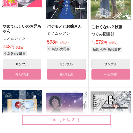
やめてほしいのお兄ち
バケモノとお嬢さん
こわくない？秋藤
ゃん
ミノムシアン
つぐみ図書館
ミノムシアン
598
1,572
円
円
（税込）
（税込）
748
円
（税込）
中島敦×女司書
徳田秋声×島崎藤村
中島敦×女司書
サンプル
サンプル
サンプル
作品詳細
作品詳細
作品詳細
もっと見る！