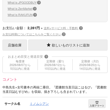
What is JPGOODBUY
?
What is ZenMarket
?
What is RAKUFUN
?
お支払い金額：
2,281円
+
送料+サービス料・手数料
?
お支払時期についてはこちらをご覧ください
?
店舗在庫
欲しいものリストに追加
おまとめ目安と発送目安
?
毎度便
定期便（週1)
定期便（月2)
2026/08/07から
2026/08/12から
2026/08/20から
5日以内に発送
10日以内に発送
14日以内に発送
コメント
中島先生+女司書本の再録二冊目。『図書館当直日誌こはるび』『図書館
当直日誌むすびめ』を収録。描き下ろしも含まれています。
サークル名
ミノムシアン
入荷アラート