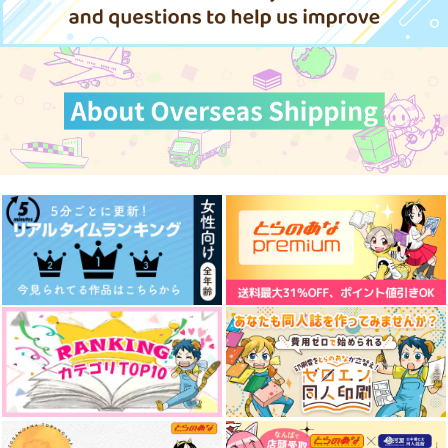
Kanon.
Kanon.
サンプル
サンプル
サンプル
1,022
円
（税込）
944
629
円
円
（税込）
（税込）
芥川龍之介×中島敦
作品詳細
作品詳細
作品詳細
芥川龍之介×中島敦
芥川龍之介×中島敦
サンプル
サンプル
サンプル
作品詳細
作品詳細
作品詳細
朧月夜で君を待つ
悩める若人にレンアイ
会合
ざっそ～畑
Kanon.