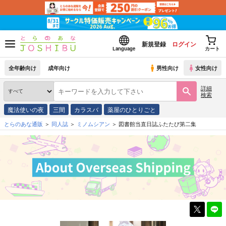
新規登録
ログイン
Language
カート
全年齢向け
成年向け
男性向け
女性向け
詳細
検索
魔法使いの夜
三間
カラスバ
薬屋のひとりごと
とらのあな通販
同人誌
ミノムシアン
図書館当直日誌ふたたび第二集