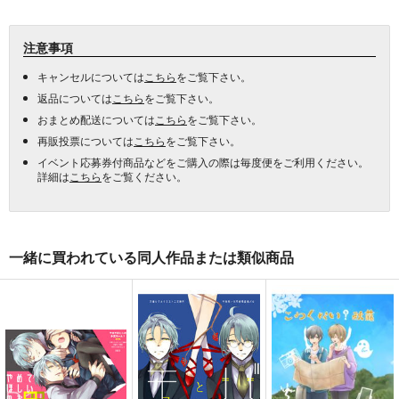
注意事項
キャンセルについては
こちら
をご覧下さい。
返品については
こちら
をご覧下さい。
おまとめ配送については
こちら
をご覧下さい。
再販投票については
こちら
をご覧下さい。
イベント応募券付商品などをご購入の際は毎度便をご利用ください。
詳細は
こちら
をご覧ください。
一緒に買われている同人作品または類似商品