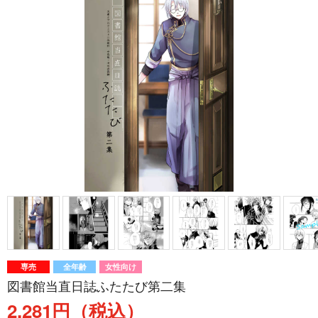
専売
全年齢
女性向け
図書館当直日誌ふたたび第二集
2,281円（税込）