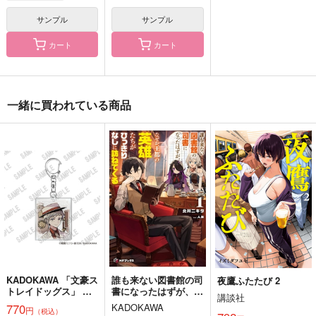
ゴキゲンへべれけ
困りますお客様！
黒白ラプソティー
サンプル
サンプル
Kanon.
Re'Alice
無重力空間
カート
カート
472
944
787
円
円
円
（税込）
（税込）
（税込）
芥川龍之介×中島敦
芥川龍之介×中島敦
芥川龍之介×中島敦
サンプル
サンプル
サンプル
一緒に買われている商品
作品詳細
作品詳細
作品詳細
KADOKAWA 「文豪ス
誰も来ない図書館の司
夜鷹ふたたび 2
トレイドッグス」 ア
書になったはずが、な
講談社
クリルキーホルダー
ぜか王都の英雄たちが
宵闇に希う
ぱれっとえっせんす
770
KADOKAWA
僕とお前の今日のレシ
円
（税込）
(C106)中島敦
ひっきりなしに訪ねて