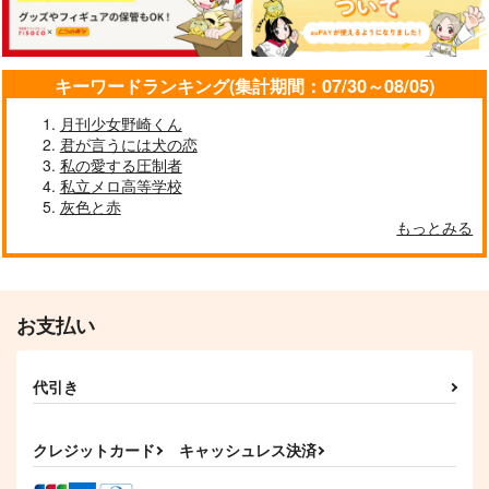
440
800
330
円
円
円
（税込）
（税込）
（税込）
東方仗助×岸辺露伴
東方仗助×岸辺露伴
花京院典明×空条承太郎
サンプル
サンプル
サンプル
キーワードランキング(集計期間：07/30～08/05)
作品詳細
作品詳細
作品詳細
月刊少女野崎くん
君が言うには犬の恋
私の愛する圧制者
私立メロ高等学校
灰色と赤
もっとみる
お支払い
代引き
My Only Wish
アンダーグラウンド
彼に関する3つのコト
15
Sub Rosa
g-rough
趣ハイジャンプ
クレジットカード
キャッシュレス決済
2,515
220
円
円
（税込）
（税込）
880
円
（税込）
ディオ×ジョナサン
花京院典明×空条承太郎