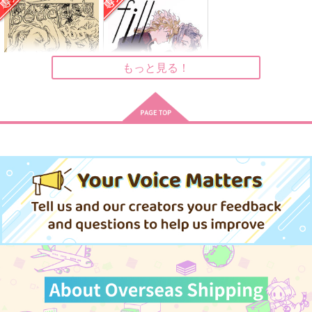
馬冷やす
海底ラジコン
雨色疾走
944
472
700
円
円
円
（税込）
（税込）
（税込）
ジョルノ×ポルナレフ
ジョルノ×ミスタ
ディオ×ジョナサン
もっと見る！
サンプル
サンプル
サンプル
作品詳細
作品詳細
作品詳細
bouquet
fill
:) hahaha
sixth
330
787
円
円
専売
専売
（税込）
（税込）
ジョジョの奇妙な冒険
ジョジョの奇妙な冒険
ジョルノ×フーゴ
ジョルノ×フーゴ
サンプル
サンプル
カート
カート
BABY, DON'T CRY
今日、家に帰ったら
もえきゅんめいどラッ
はる
キーボーイ
dilemma