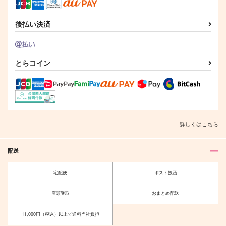
東方仗助
サンプル
サンプル
サンプル
後払い決済
作品詳細
作品詳細
作品詳細
とらコイン
詳しくはこちら
配送
RE:recording 03
メシ食お！
宅配便
ポスト投函
趣ハイジャンプ
iozo
店頭受取
おまとめ配送
1,650
787
円
円
（税込）
（税込）
オールキャラ
ジョニィ・ジョースター
11,000円（税込）以上で送料当社負担
サンプル
サンプル