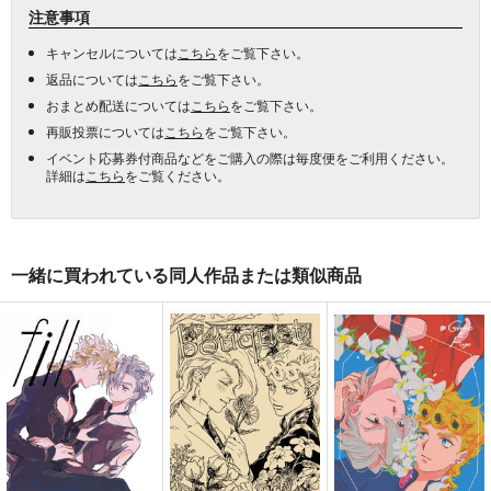
注意事項
キャンセルについては
こちら
をご覧下さい。
返品については
こちら
をご覧下さい。
おまとめ配送については
こちら
をご覧下さい。
再販投票については
こちら
をご覧下さい。
イベント応募券付商品などをご購入の際は毎度便をご利用ください。
詳細は
こちら
をご覧ください。
一緒に買われている同人作品または類似商品