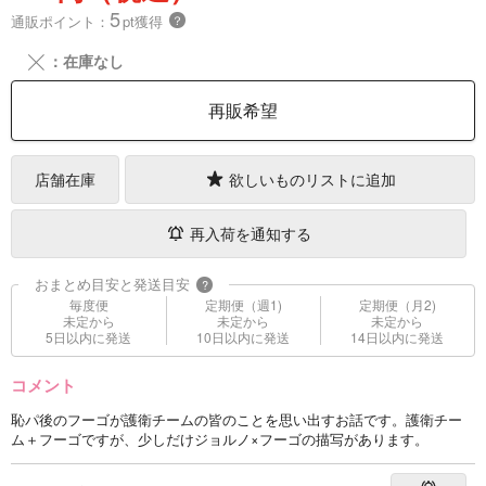
5
通販ポイント：
pt獲得
？
╳
：在庫なし
再販希望
店舗在庫
欲しいものリストに追加
再入荷を通知する
おまとめ目安と発送目安
?
毎度便
定期便（週1)
定期便（月2)
未定から
未定から
未定から
5日以内に発送
10日以内に発送
14日以内に発送
コメント
恥パ後のフーゴが護衛チームの皆のことを思い出すお話です。護衛チー
ム＋フーゴですが、少しだけジョルノ×フーゴの描写があります。