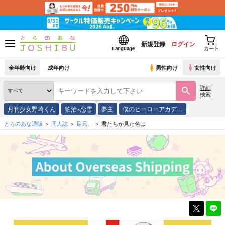
新規登録
ログイン
Language
カート
全年齢向け
成年向け
男性向け
女性向け
詳細
検索
月刊少女野崎くん
狛治×恋雪
夢主
僕のヒーローアカデ…
とらのあな通販
同人誌
足元。
君たちが見た色は