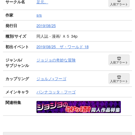
サークル名
足元。
入荷アラート
作家
srs
発行日
2019/08/25
種別/サイズ
同人誌 - 漫画/ Ａ５ 34p
初出イベント
2019/08/25 ザ・ワールド 18
ジャンル/
ジョジョの奇妙な冒険
入荷アラート
サブジャンル
カップリング
ジョルノ×フーゴ
入荷アラート
メインキャラ
パンナコッタ・フーゴ
関連特集