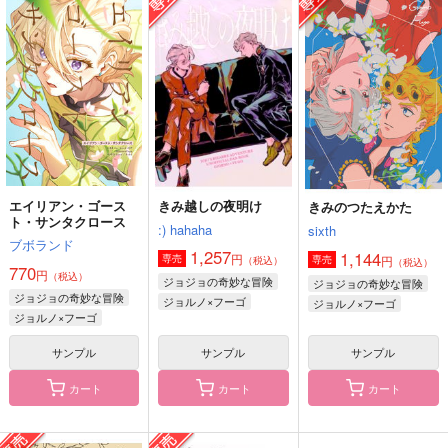
きみ越しの夜明け
エイリアン・ゴース
白日アル・フィーネ
ト・サンタクロース
:) hahaha
犬鍋
ブボランド
1,257
944
円
円
（税込）
（税込）
770
円
（税込）
ジョルノ×フーゴ
ジョルノ×ミスタ
ジョルノ×フーゴ
サンプル
サンプル
サンプル
作品詳細
作品詳細
作品詳細
エイリアン・ゴース
きみ越しの夜明け
きみのつたえかた
ト・サンタクロース
:) hahaha
sixth
ブボランド
1,257
1,144
円
専売
円
専売
（税込）
（税込）
770
円
（税込）
ジョジョの奇妙な冒険
ジョジョの奇妙な冒険
ジョジョの奇妙な冒険
ジョルノ×フーゴ
ジョルノ×フーゴ
ジョルノ×フーゴ
サンプル
サンプル
サンプル
カート
カート
カート
CERASTIUM
Dammi un bacio
STAR GEAR