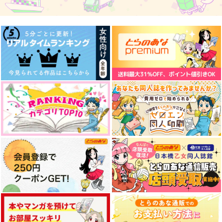
わんぱら
よしよしだっこ
1,257
円
（税込）
629
550
円
円
（税込）
（税込）
ジョセフ×シーザー
ジョルノ×ブチャラティ
ジョルノ×ミスタ
サンプル
サンプル
サンプル
作品詳細
作品詳細
作品詳細
春の嵐
れんあいヴィクティム
Regulus
２×３
九時半倶楽部
g-rough