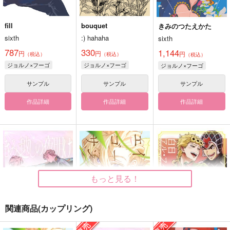
fill
bouquet
きみのつたえかた
sixth
:) hahaha
sixth
787
330
1,144
円
円
円
（税込）
（税込）
（税込）
ジョルノ×フーゴ
ジョルノ×フーゴ
ジョルノ×フーゴ
サンプル
サンプル
サンプル
作品詳細
作品詳細
作品詳細
もっと見る！
関連商品(カップリング)