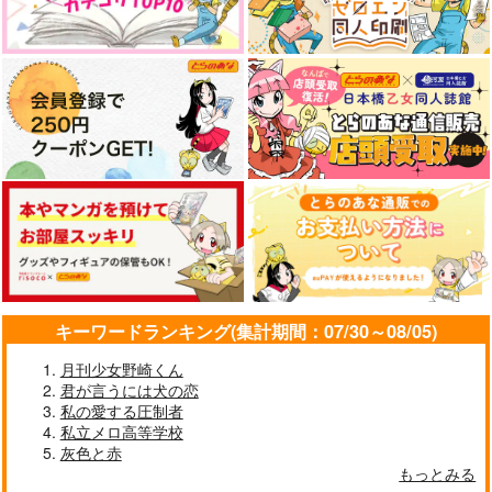
星巡り
恋愛写真
夜が明ける
787
1,000
円
専売
円
専売
（税込）
（税込）
660
円
専売
（税込）
鬼滅の刃
鬼滅の刃
鬼滅の刃
冨岡義勇×竈門炭治郎
冨岡義勇×竈門炭治郎
冨岡義勇×竈門炭治郎
サンプル
サンプル
サンプル
カート
カート
カート
待つ人
シークレットナイト
義炭漫画WEB再録集
2023
無意味ムッシュ
addict
MGR
629
787
円
円
（税込）
（税込）
737
円
（税込）
竈門炭治郎×冨岡義勇
冨岡義勇×竈門炭治郎
冨岡義勇×竈門炭治郎
サンプル
サンプル
サンプル
キーワードランキング(集計期間：07/30～08/05)
作品詳細
作品詳細
作品詳細
月刊少女野崎くん
君が言うには犬の恋
私の愛する圧制者
私立メロ高等学校
灰色と赤
もっとみる
さいろく！
水鏡合わせ２
あなたと幸を結びまし