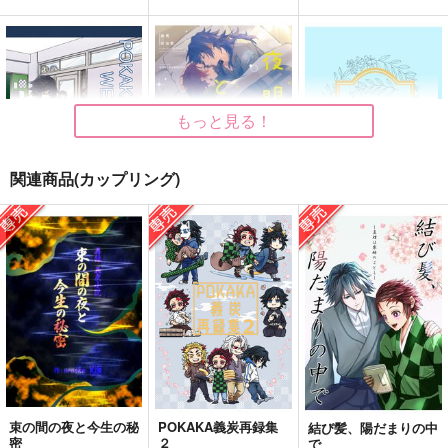
もっと見る！
関連商品(カップリング)
POKAKA義炭WEB再
夜明けはとなりの方が
愛の言葉の代わりに
録集４
いい
御手を拝借
POKAKA
くりかぼちゃ
1,572
円
（税込）
2,200
787
円
円
（税込）
（税込）
冨岡義勇×竈門炭治郎
冨岡義勇×竈門炭治郎
冨岡義勇×竈門炭治郎
サンプル
サンプル
サンプル
作品詳細
作品詳細
作品詳細
束の間の夜と今生の秘
POKAKA義炭再録集
結び髪、陽だまりの中
密
２
で