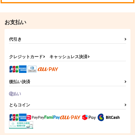
ょう
cotolet
VESPER
高床式
1,572
1,540
円
円
専売
専売
（税込）
（税込）
1,100
円
専売
（税込）
鬼滅の刃
鬼滅の刃
お支払い
鬼滅の刃
冨岡義勇×竈門炭治郎
冨岡義勇×竈門炭治郎
冨岡義勇×竈門炭治郎
代引き
サンプル
サンプル
サンプル
少しずつズレてる
青の温度赫の熱
前/あいのわ
カート
カート
カート
にたこみ
Aqua+
サイネリア
クレジットカード
キャッシュレス決済
865
660
715
円
円
円
（税込）
（税込）
（税込）
冨岡義勇×竈門炭治郎
冨岡義勇×竈門炭治郎
冨岡義勇×竈門炭治郎
サンプル
サンプル
サンプル
後払い決済
作品詳細
作品詳細
作品詳細
とらコイン