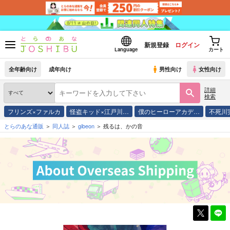
新規登録
ログイン
Language
カート
全年齢向け
成年向け
男性向け
女性向け
詳細
検索
フリンズ×ファルカ
怪盗キッド×江戸川…
僕のヒーローアカデ…
不死川
とらのあな通販
同人誌
gibeon
残るは、かの音