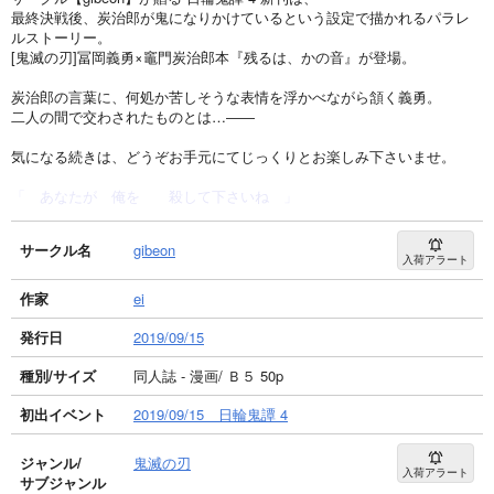
最終決戦後、炭治郎が鬼になりかけているという設定で描かれるパラレ
ルストーリー。
[鬼滅の刃]冨岡義勇×竈門炭治郎本『残るは、かの音』が登場。
炭治郎の言葉に、何処か苦しそうな表情を浮かべながら頷く義勇。
二人の間で交わされたものとは…――
気になる続きは、どうぞお手元にてじっくりとお楽しみ下さいませ。
「 あなたが 俺を 殺して下さいね 」
サークル名
gibeon
入荷アラート
作家
ei
発行日
2019/09/15
種別/サイズ
同人誌 - 漫画/ Ｂ５ 50p
初出イベント
2019/09/15 日輪鬼譚 4
ジャンル/
鬼滅の刃
入荷アラート
サブジャンル