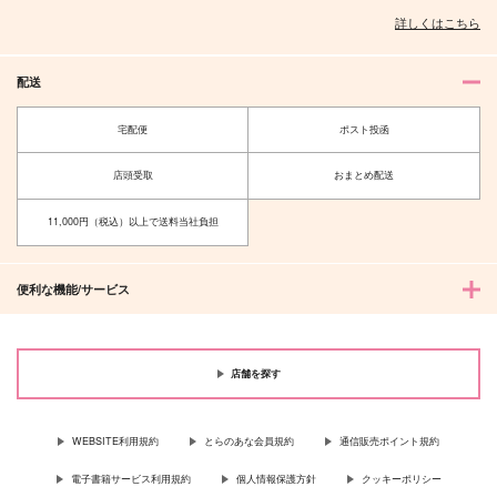
詳しくはこちら
配送
あの日失った君と二度
夢幻の幸せ
宅配便
ポスト投函
出会う
ねこの湯
宇宙猫
店頭受取
おまとめ配送
787
円
（税込）
1,297
円
（税込）
冨岡義勇×竈門炭治郎
11,000円（税込）以上で送料当社負担
冨岡義勇×竈門炭治郎
サンプル
サンプル
便利な機能/サービス
作品詳細
作品詳細
店舗を探す
WEBSITE利用規約
とらのあな会員規約
通信販売ポイント規約
電子書籍サービス利用規約
個人情報保護方針
クッキーポリシー