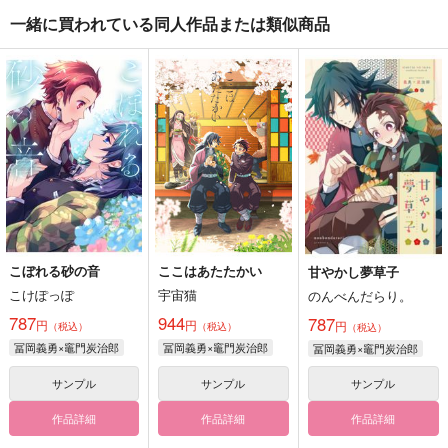
一緒に買われている同人作品または類似商品
こぼれる砂の音
ここはあたたかい
甘やかし夢草子
こけぽっぽ
宇宙猫
のんべんだらり。
787
944
787
円
円
円
（税込）
（税込）
（税込）
冨岡義勇×竈門炭治郎
冨岡義勇×竈門炭治郎
冨岡義勇×竈門炭治郎
サンプル
サンプル
サンプル
作品詳細
作品詳細
作品詳細