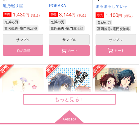
亀乃綴リ屋
POKAKA
まるまるしている
1,430
3,144
1,100
円
円
専売
専売
円
専売
（税込）
（税込）
（税込）
鬼滅の刃
鬼滅の刃
鬼滅の刃
冨岡義勇×竈門炭治郎
冨岡義勇×竈門炭治郎
冨岡義勇×竈門炭治郎
サンプル
サンプル
サンプル
作品詳細
カート
カート
ぎゆわんと暮らす方法
POKAKA義炭再録集
願掛けの髪
(再販版)
まるまるしている
まるまるしている
POKAKA
629
787
円
円
（税込）
（税込）
3,144
円
（税込）
冨岡義勇×竈門炭治郎
冨岡義勇×竈門炭治郎
冨岡義勇×竈門炭治郎
もっと見る！
サンプル
サンプル
サンプル
作品詳細
作品詳細
作品詳細
文に託す、君への想い
貴方の事が好きなんで
甘やかし夢草子2
（前編）
す！