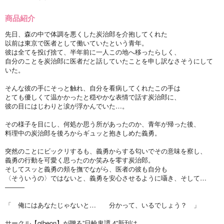
商品紹介
先日、森の中で体調を悪くした炭治郎を介抱してくれた
以前は東京で医者として働いていたという青年。
彼は全てを投げ捨て、半年前に一人この地へ移ったらしく、
自分のことを炭治郎に医者だと話していたことを申し訳なさそうにして
いた。
そんな彼の手にそっと触れ、自分を看病してくれたこの手は
とても優しくて温かかったと穏やかな表情で話す炭治郎に、
彼の目にはじわりと涙が浮かんでいた…。
その様子を目にし、何処か思う所があったのか、青年が帰った後、
料理中の炭治郎を後ろからギュッと抱きしめた義勇。
突然のことにビックリするも、義勇からする匂いでその意味を察し、
義勇の行動を可愛く思ったのか笑みを零す炭治郎。
そしてスッと義勇の頬を撫でながら、医者の彼も自分も
〈そういうの〉ではないと、義勇を安心させるように囁き、そして…
―――
「 俺にはあなたじゃないと… 分かって、いるでしょう？ 」
サークル【gibeon】が贈る”日輪鬼譚 4”新刊は、