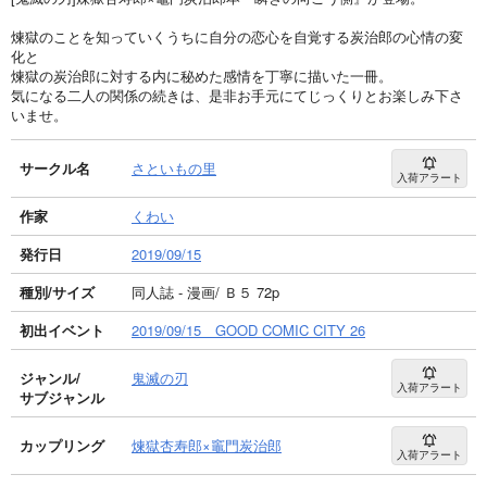
煉獄のことを知っていくうちに自分の恋心を自覚する炭治郎の心情の変
化と
煉獄の炭治郎に対する内に秘めた感情を丁寧に描いた一冊。
気になる二人の関係の続きは、是非お手元にてじっくりとお楽しみ下さ
いませ。
サークル名
さといもの里
入荷アラート
作家
くわい
発行日
2019/09/15
種別/サイズ
同人誌 - 漫画/ Ｂ５ 72p
初出イベント
2019/09/15 GOOD COMIC CITY 26
ジャンル/
鬼滅の刃
入荷アラート
サブジャンル
カップリング
煉獄杏寿郎×竈門炭治郎
入荷アラート