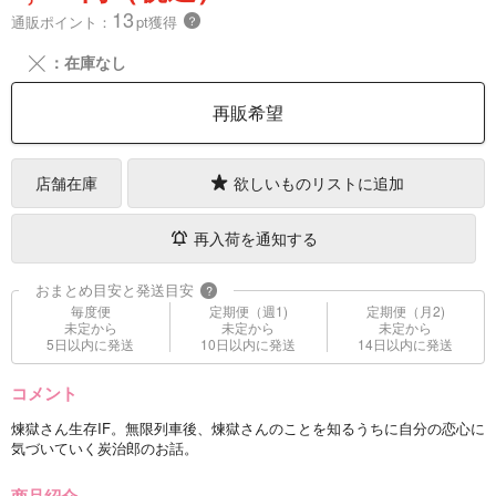
13
通販ポイント：
pt獲得
？
╳
：在庫なし
再販希望
店舗在庫
欲しいものリストに追加
再入荷を通知する
おまとめ目安と発送目安
?
毎度便
定期便（週1)
定期便（月2)
未定から
未定から
未定から
5日以内に発送
10日以内に発送
14日以内に発送
コメント
煉獄さん生存IF。無限列車後、煉獄さんのことを知るうちに自分の恋心に
気づいていく炭治郎のお話。
商品紹介