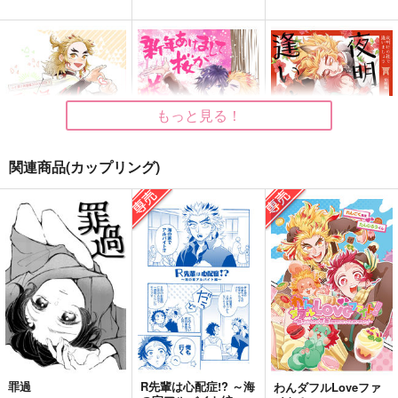
もっと見る！
関連商品(カップリング)
愛洋々！
新年あけまして桜が咲
夜明けの社で逢いまし
くまで
ょう（幼獣編）
みそ漬け
アマイコプルー
うたげや
3,144
円
（税込）
1,257
1,572
円
円
（税込）
（税込）
煉獄杏寿郎×竈門炭治郎
煉獄杏寿郎×冨岡義勇
煉獄杏寿郎×竈門炭治郎
サンプル
サンプル
サンプル
作品詳細
作品詳細
作品詳細
罪過
R先輩は心配症!? ～海
わんダフルLoveファ