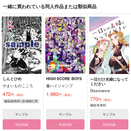
一緒に買われている同人作品または類似商品
しんとひめ
HIGH SCORE BOYS
一日だけ夫婦になって
ください
やまいものこころ
趣ハイジャンプ
Dissonance
472
1,980
円
円
（税込）
（税込）
770
円
（税込）
煉獄槇寿郎×悲鳴嶼行冥
煉獄杏寿郎
サンプル
サンプル
サンプル
作品詳細
作品詳細
作品詳細