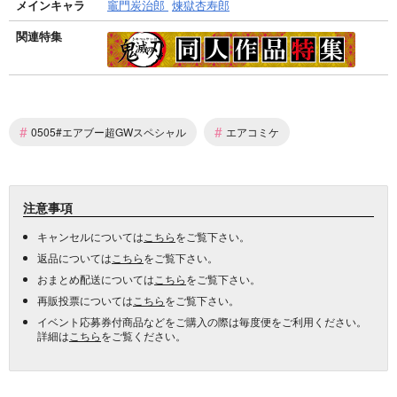
メインキャラ
竈門炭治郎
煉獄杏寿郎
関連特集
#
#
0505#エアブー超GWスペシャル
エアコミケ
注意事項
キャンセルについては
こちら
をご覧下さい。
返品については
こちら
をご覧下さい。
おまとめ配送については
こちら
をご覧下さい。
再販投票については
こちら
をご覧下さい。
イベント応募券付商品などをご購入の際は毎度便をご利用ください。
詳細は
こちら
をご覧ください。