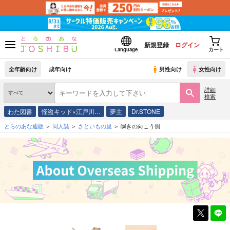
新規登録
ログイン
Language
カート
全年齢向け
成年向け
男性向け
女性向け
詳細
検索
わた図書
怪盗キッド×江戸川…
夢主
Dr.STONE
とらのあな通販
同人誌
さといもの里
瞬きの向こう側