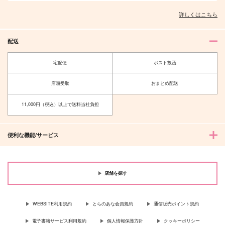
詳しくはこちら
配送
宅配便
ポスト投函
彼は誰時の世界へ
あなたに近づく 満た
と 中編
される
店頭受取
おまとめ配送
junk
nmtk
11,000円（税込）以上で送料当社負担
1,572
1,210
円
円
（税込）
（税込）
煉獄杏寿郎×竈門炭治郎
煉獄杏寿郎×竈門炭治郎
便利な機能/サービス
サンプル
サンプル
作品詳細
作品詳細
店舗を探す
WEBSITE利用規約
とらのあな会員規約
通信販売ポイント規約
電子書籍サービス利用規約
個人情報保護方針
クッキーポリシー