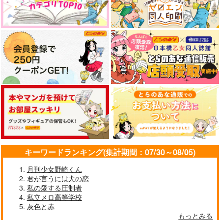
散花光引
すくすく！
ハシラヘラコウモリ
くらげランド
すくすくひよこくら
いがぐり部品
ぶ
822
1,257
円
円
（税込）
（税込）
629
煉獄杏寿郎
円
煉獄杏寿郎×冨岡義勇
（税込）
煉獄杏寿郎×竈門炭治郎
キーワードランキング(集計期間：07/30～08/05)
サンプル
サンプル
サンプル
月刊少女野崎くん
作品詳細
作品詳細
作品詳細
君が言うには犬の恋
私の愛する圧制者
私立メロ高等学校
灰色と赤
もっとみる