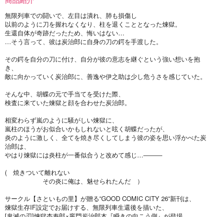
無限列車での闘いで、左目は潰れ、肺も損傷し
以前のように刀を握れなくなり、柱を退くこととなった煉獄。
生還自体が奇跡だったため、悔いはない…
…そう言って、彼は炭治郎に自身の刀の鍔を手渡した。
その鍔を自分の刀に付け、自分が彼の意志を継ぐという強い想いを抱
き、
敵に向かっていく炭治郎に、善逸や伊之助は少し危うさを感じていた。
そんな中、胡蝶の元で手当てを受けた際、
検査に来ていた煉獄と顔を合わせた炭治郎。
相変わらず嵐のように騒がしい煉獄に、
嵐柱のほうがお似合いかもしれないと呟く胡蝶だったが、
炎のように激しく、全てを焼き尽くしてしまう彼の姿を思い浮かべた炭
治郎は、
やはり煉獄には炎柱が一番似合うと改めて感じ…―――
( 焼きついて離れない
その炎に俺は、魅せられたんだ ）
サークル【さといもの里】が贈る”GOOD COMIC CITY 26”新刊は、
煉獄生存IF設定でお届けする、無限列車生還後を描いた、
[鬼滅の刃]煉獄杏寿郎×竈門炭治郎本『瞬きの向こう側』が登場。