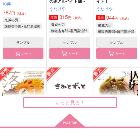
の家アルバイト編～
イト！
彩葬
うたげや
うたげや
787
円
（税込）
315
944
円
専売
円
専売
（税込）
（税込）
鬼滅の刃
鬼滅の刃
鬼滅の刃
煉獄杏寿郎×竈門炭治郎
煉獄杏寿郎×竈門炭治郎
煉獄杏寿郎×竈門炭治郎
サンプル
サンプル
サンプル
カート
カート
カート
オールハッピーエン
Last piece Two
終いまで諦められぬ
ド！
あいめいく
ムホウチタイ
biwanohi
1,887
787
円
円
（税込）
（税込）
787
円
（税込）
煉獄杏寿郎×竈門炭治郎
猗窩座×煉獄杏寿郎
煉獄杏寿郎×竈門炭治郎
もっと見る！
サンプル
サンプル
サンプル
作品詳細
作品詳細
作品詳細
落涙
きみとずっと
囚われたのは