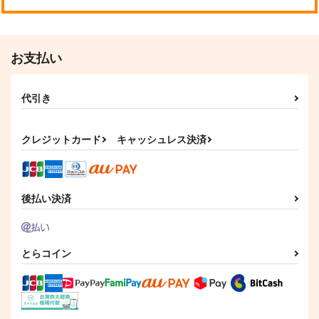
お支払い
代引き
れんたんノート２
俺の炭治郎がふわふわ
満たしてあげよう こ
に！
ちらへおいで
みそ漬け
クレジットカード
キャッシュレス決済
1224
nmtk
2,357
円
（税込）
715
787
円
円
（税込）
（税込）
煉獄杏寿郎×竈門炭治郎
煉獄杏寿郎×竈門炭治郎
煉獄杏寿郎×竈門炭治郎
後払い決済
サンプル
サンプル
サンプル
作品詳細
作品詳細
作品詳細
とらコイン