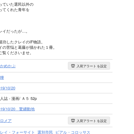
っていた選民以外の
ってくれた青年を
レイだったが…。
功したクレイのIF物語。
イの苦悩と葛藤が描かれた１冊。
ご覧くださいませ。
かめかぶ
入荷アラート
を設定
嘩
19/10/20
人誌 - 漫画/ Ａ５ 52p
019/10/20 驚纏動地
ロメア
入荷アラート
を設定
レイ・フォーサイト
選別市民
ビアル・コロッサス