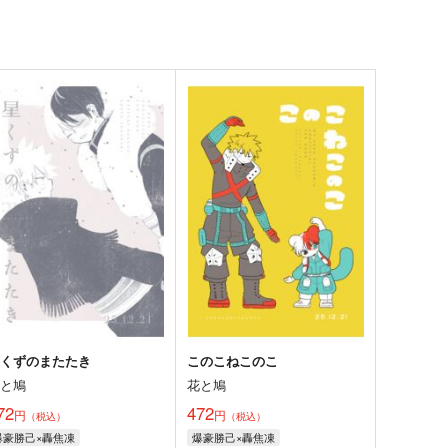
星くずのまたたき
このこねこのこ
花と鳩
花と鳩
72
472
円
円
（税込）
（税込）
爆豪勝己×轟焦凍
爆豪勝己×轟焦凍