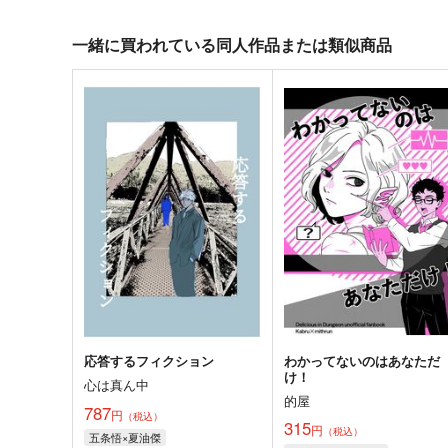
一緒に買われている同人作品または類似商品
応答するフィクション
わかってないのはあなただ
け！
心は真ん中
的屋
787
円
（税込）
315
円
（税込）
五条悟×夏油傑