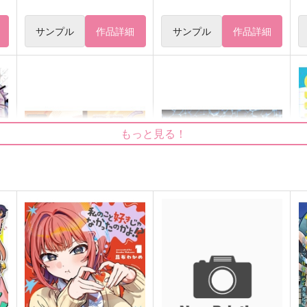
サンプル
作品詳細
サンプル
作品詳細
もっと見る！
今日もゆかいなゼムルプスさ
狭間に通った夢路
D
んち
なしの
Romans
787
6
円
（税込）
2,672
円
（税込）
ジ
ロー×ゾロ