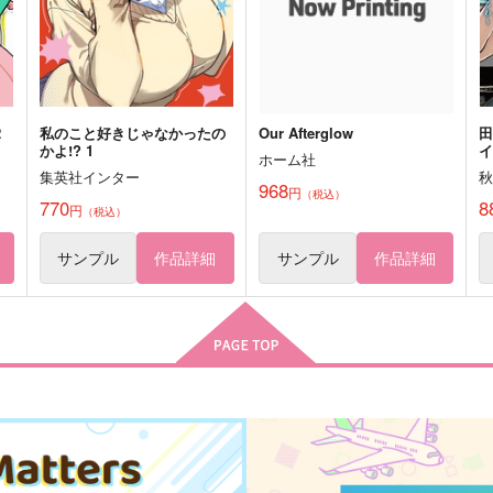
ー
カドック×ぐだ子
サンプル
作品詳細
サンプル
作品詳細
2
私のこと好きじゃなかったの
Our Afterglow
かよ!? 1
イ
ホーム社
に
集英社インター
968
円
（税込）
770
8
円
（税込）
サンプル
作品詳細
サンプル
作品詳細
カード＆レターセット （シー
荊棘を超えたふたりは（オマ
ルなし）【アーサー】
ケなし）
AQUA-LIMIT
暮色鉱石屋
1