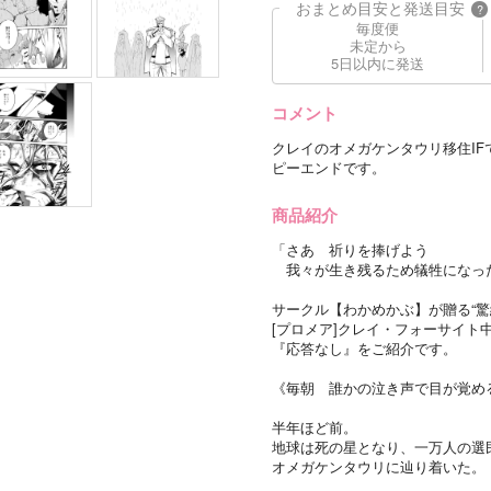
おまとめ目安と発送目安
?
毎度便
未定から
5日以内に発送
コメント
クレイのオメガケンタウリ移住I
ピーエンドです。
商品紹介
「さあ 祈りを捧げよう
我々が生き残るため犠牲になっ
サークル【わかめかぶ】が贈る“驚
[プロメア]クレイ・フォーサイト
『応答なし』をご紹介です。
《毎朝 誰かの泣き声で目が覚め
半年ほど前。
地球は死の星となり、一万人の選
オメガケンタウリに辿り着いた。