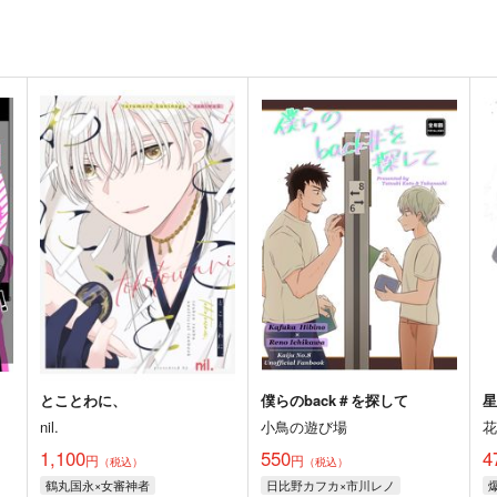
とことわに、
僕らのback＃を探して
nil.
小鳥の遊び場
1,100
550
4
円
円
（税込）
（税込）
鶴丸国永×女審神者
日比野カフカ×市川レノ