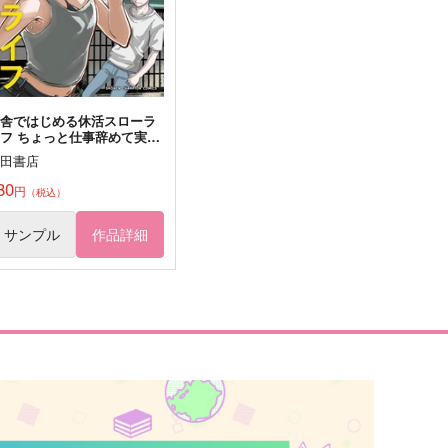
〕
サンプル
作品詳細
サンプル
作品詳細
田舎ではじめる休活スローラ
フ ちょっと仕事辞めて実家
帰るわ 1
秋田書店
80
円
（税込）
サンプル
作品詳細
ゆめうつつ
幸せの四つ葉
応答願ウ
応答願ウ
,100
394
円
円
（税込）
（税込）