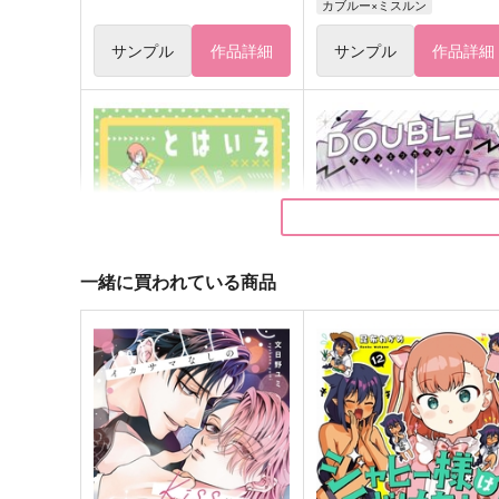
カブルー×ミスルン
サンプル
作品詳細
サンプル
作品詳細
一緒に買われている商品
とはいえ××××なので
DOUBLE ENCOUNT
あることないこと
よしなし
425
787
円
円
（税込）
（税込）
ジェームズ・モリアーティ
九条天×和泉一織×九条天