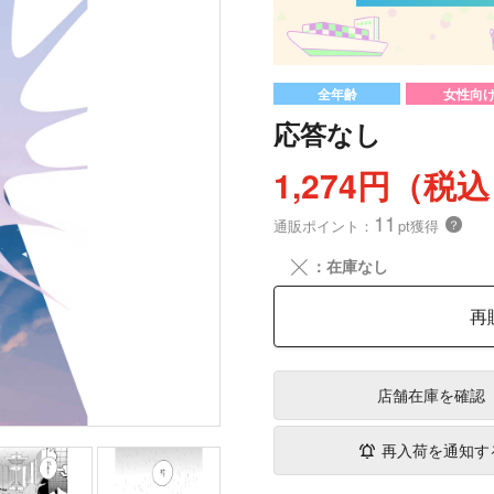
全年齢
女性向
応答なし
1,274円（税
11
通販ポイント：
pt獲得
？
╳
：在庫なし
再
店舗在庫
を確認
再入荷を通知す