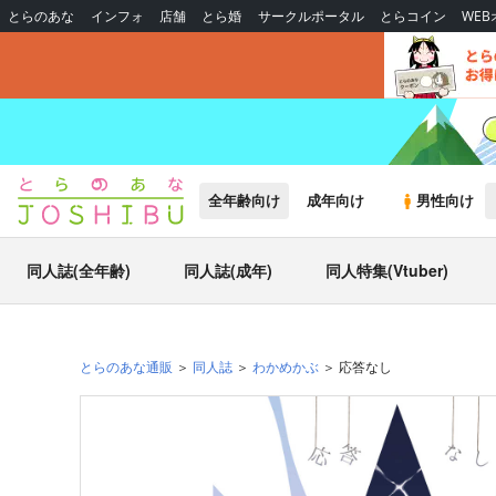
とらのあな
インフォ
店舗
とら婚
サークルポータル
とらコイン
WE
全年齢向け
成年向け
男性向け
同人誌(全年齢)
同人誌(成年)
同人特集(Vtuber)
とらのあな通販
同人誌
わかめかぶ
応答なし