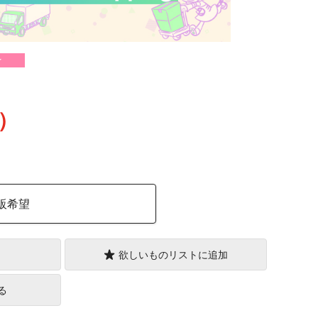
け
込）
販希望
欲しいものリストに追加
る