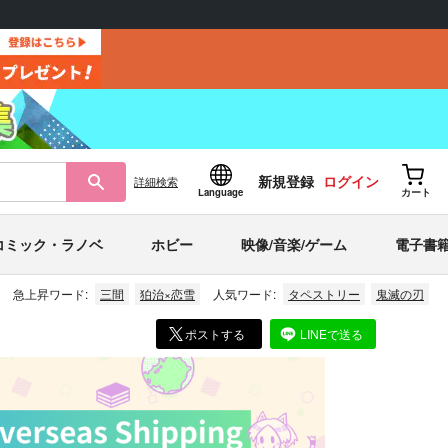
新規登録
ログイン
詳細
検索
Language
カート
コミック・ラノベ
ホビー
映像/音楽/ゲーム
電子書
急上昇ワード:
三間
狛治×恋雪
人気ワード:
タペストリー
鬼滅の刃
ポストする
LINEで送る