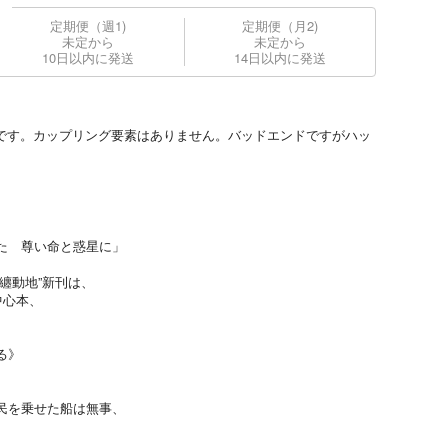
定期便（週1)
定期便（月2)
未定から
未定から
10日以内に発送
14日以内に発送
Fです。カップリング要素はありません。バッドエンドですがハッ
た 尊い命と惑星に」
纏動地”新刊は、
中心本、
る》
民を乗せた船は無事、