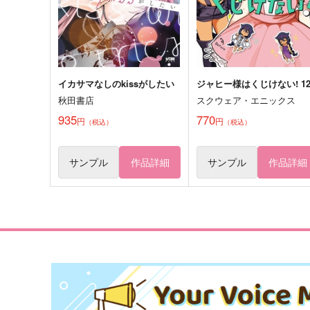
サンプル
作品詳細
サンプル
作品詳細
イカサマなしのkissがしたい
ジャヒー様はくじけない! 1
秋田書店
スクウェア・エニックス
935
770
円
円
（税込）
（税込）
サンプル
作品詳細
サンプル
作品詳細
VVV!
モリダン談議
hepatica*
よしなし
629
629
円
円
（税込）
（税込）