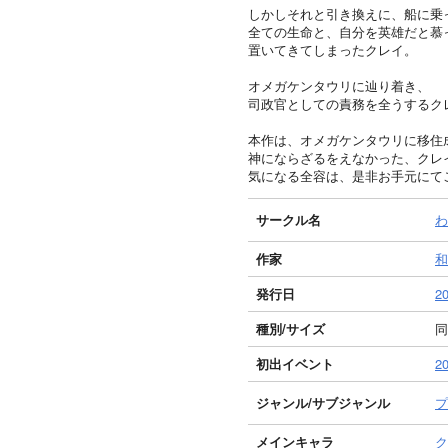
しかしそれと引き換えに、船に乗
全ての生命と、自分を英雄だと慕
置いてきてしまったクレイ。
オメガケンタウリに辿り着き、
司政官としての責務を全うするク
本作は、オメガケンタウリに移住成
神にならざるをえなかった、クレ
気になる全容は、是非お手元にて
サークル名
わ
作家
和
発行日
20
種別/サイズ
同
初出イベント
2
ジャンル/
サブジャンル
プ
メインキャラ
ク