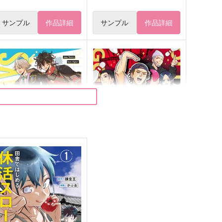
サンプル
作品詳細
サンプル
作品詳細
EAR DAYS
ゴールデンボール
よしなし
よしなし
29
787
円
円
（税込）
（税込）
ェームズ・モリアーティ〔ルーラ
杉元佐一