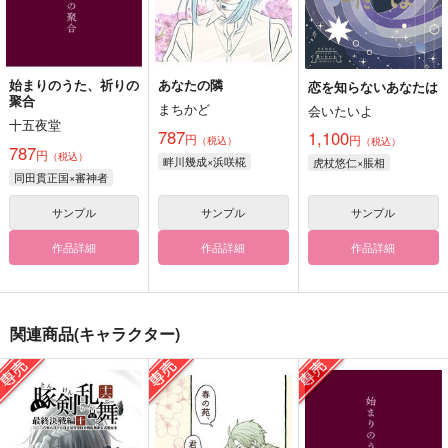
始まりのうた、祈りの
あなたの隣
恋を知らないあなたは
聚合
まちかど
会いたいよ
十五夜堂
787
1,100
円
円
（税込）
（税込）
787
円
（税込）
畔川幾成×浜咲椛
虎杖悠仁×脹相
同田貫正国×審神者
サンプル
サンプル
サンプル
作品詳細
作品詳細
作品詳細
関連商品(キャラクター)