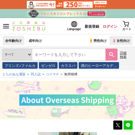
新規登録
ログイン
Language
カート
全年齢向け
成年向け
男性向け
女性向け
詳細
検索
フリンズ×ファルカ
ゼンゼロ
カラスバ
僕のヒーローアカデ…
とらのあな通販
同人誌
コイマチ
無用相搏