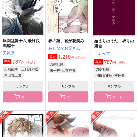
豚剣乱舞十六 最終決
春の苑、君が花笑み
始まりのうた、祈りの
戦編十
聚合
あしながお兄さん
天気雪
十五夜堂
1,210
円
専売
（税込）
787
787
円
専売
円
専売
（税込）
（税込）
刀剣乱舞
刀剣乱舞
三日月宗近
刀剣乱舞
御手杵×女審神者
同田貫正国
同田貫正国×審神者
サンプル
サンプル
サンプル
カート
カート
カート