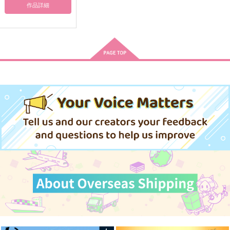
作品詳細
早贄にかたる
Bar三名
槍 SEASON 5th
FTDB
伽羅厨
1,572
円
専売
（税込）
1,257
円
専売
（税込）
刀剣乱舞
刀剣乱舞
御手杵
御手杵×女審神者
日本号
蜻蛉切
サンプル
サンプル
カート
カート