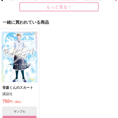
もっと見る！
一緒に買われている商品
限りあるその手に、
豚剣乱舞十五 最終決
豚剣乱舞十四 最終決
戦編九
戦編八
FTDB
天気雪
天気雪
944
円
専売
（税込）
787
787
円
専売
円
専売
（税込）
（税込）
刀剣乱舞
刀剣乱舞
三日月宗近
刀剣乱舞
三日月宗近
御手杵×女審神者
同田貫正国
同田貫正国
サンプル
サンプル
サンプル
カート
カート
カート
笹森くんのスカート
講談社
792
円
（税込）
サンプル