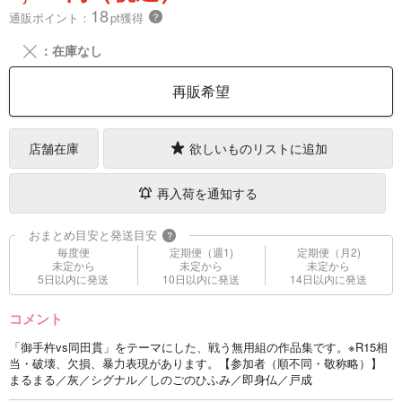
18
通販ポイント：
pt獲得
？
╳
：在庫なし
再販希望
店舗在庫
欲しいものリストに追加
再入荷を通知する
おまとめ目安と発送目安
?
毎度便
定期便（週1)
定期便（月2)
未定から
未定から
未定から
5日以内に発送
10日以内に発送
14日以内に発送
コメント
「御手杵vs同田貫」をテーマにした、戦う無用組の作品集です。※R15相
当・破壊、欠損、暴力表現があります。【参加者（順不同・敬称略）】
まるまる／灰／シグナル／しのごのひふみ／即身仏／戸成