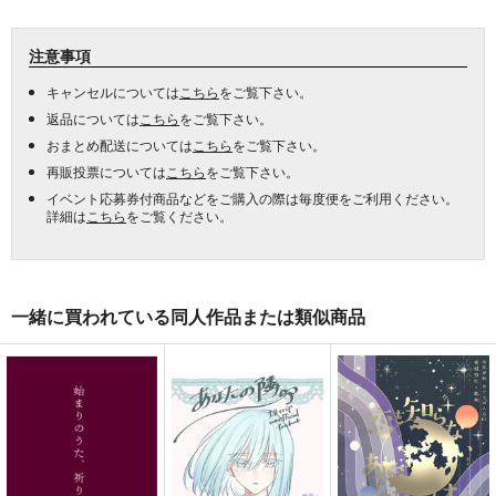
注意事項
キャンセルについては
こちら
をご覧下さい。
返品については
こちら
をご覧下さい。
おまとめ配送については
こちら
をご覧下さい。
再販投票については
こちら
をご覧下さい。
イベント応募券付商品などをご購入の際は毎度便をご利用ください。
詳細は
こちら
をご覧ください。
一緒に買われている同人作品または類似商品