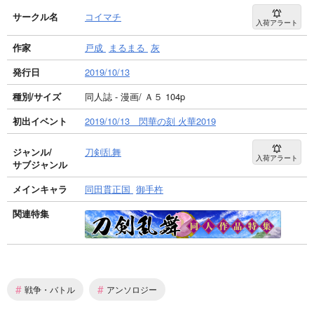
サークル名
コイマチ
入荷アラート
作家
戸成
まるまる
灰
発行日
2019/10/13
種別/サイズ
同人誌 - 漫画/ Ａ５ 104p
初出イベント
2019/10/13 閃華の刻 火華2019
ジャンル/
刀剣乱舞
入荷アラート
サブジャンル
メインキャラ
同田貫正国
御手杵
関連特集
#
#
戦争・バトル
アンソロジー