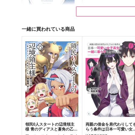
Unp.
地下庭園
1,320
440
円
円
（税込）
（税込）
ウォシス
アスラン×カガリ
一緒に買われている商品
サンプル
作品詳細
サンプル
作品詳細
ブルーマンデー・シンドロー
ム
炙りでください
787
円
専売
（税込）
Fate/Grand Order
坂本龍馬×岡田以蔵
サンプル
カート
領民0人スタートの辺境領主
両親の借金を肩代わりして
様 青のディアスと蒼角の乙
らう条件は日本一可愛い女
永遠の光に誓え
えどさんかく
女 15
高生と一緒に暮らすことで