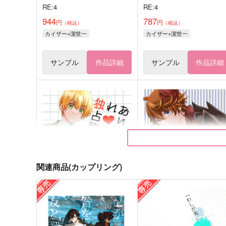
RE:4
RE:4
944
787
円
円
（税込）
（税込）
カイザー×潔世一
カイザー×潔世一
サンプル
作品詳細
サンプル
作品詳細
関連商品(カップリング)