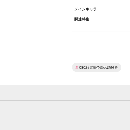
メインキャラ
関連特集
#
0802#電脳帝都de騎殺祭