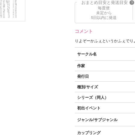
おまとめ目安と発送目安
?
毎度便
未定から
5日以内に発送
コメント
りよぞーかふぇというかふぇでり
サークル名
作家
発行日
種別/サイズ
シリーズ（同人）
初出イベント
ジャンル/
サブジャンル
カップリング