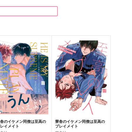
地球庭園
地球庭園
87
1,257
円
円
（税込）
（税込）
坊ちゃん
坊ちゃん×グレミオ
サンプル
作品詳細
サンプル
作品詳細
寮舎のイケメン同僚は至高の
寮舎のイケメン同僚は至高の
プレイメイト
プレイメイト