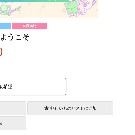
女性向け
ようこそ
込）
販希望
欲しいものリストに追加
る