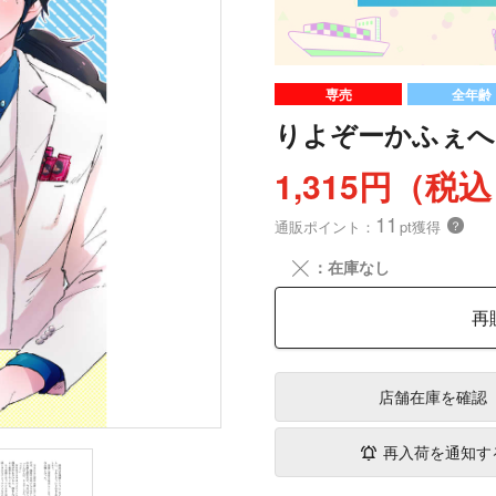
専売
全年齢
りよぞーかふぇへ
1,315円（税
11
通販ポイント：
pt獲得
？
╳
：在庫なし
再
店舗在庫
を確認
再入荷を通知す