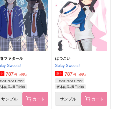
声なき慟哭
帝都夜舞曲～想いの届く日～
空中ブランコ
黒糖書房
50
1,430
円
円
（税込）
（税込）
安室透×江戸川コナン
五条悟×夏油傑
サンプル
作品詳細
サンプル
作品詳細
青春ファタール
はつこい
picy Sweets!
Spicy Sweets!
787
787
円
円
専売
専売
（税込）
（税込）
ate/Grand Order
Fate/Grand Order
坂本龍馬×岡田以蔵
坂本龍馬×岡田以蔵
サンプル
カート
サンプル
カート
星たちに永遠の幸せを
夜明けをつげる星