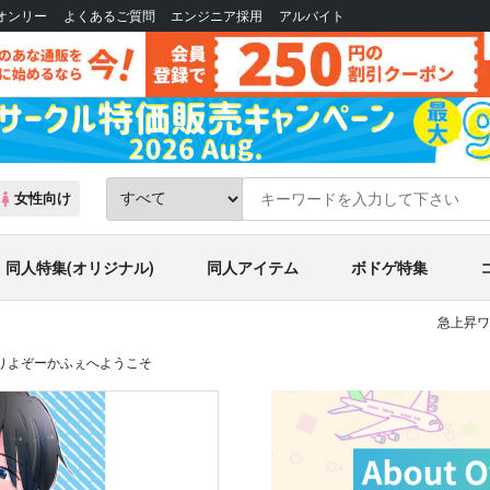
Bオンリー
よくあるご質問
エンジニア採用
アルバイト
女性向け
同人特集(オリジナル)
同人アイテム
ボドゲ特集
急上昇ワ
りよぞーかふぇへようこそ