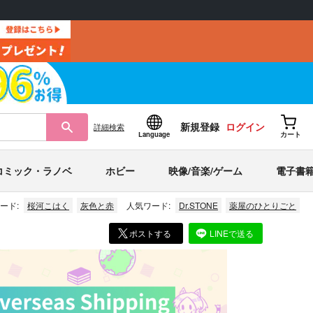
新規登録
ログイン
詳細
検索
Language
カート
コミック・ラノベ
ホビー
映像/音楽/ゲーム
電子書
ード:
桜河こはく
灰色と赤
人気ワード:
Dr.STONE
薬屋のひとりごと
ポストする
LINEで送る