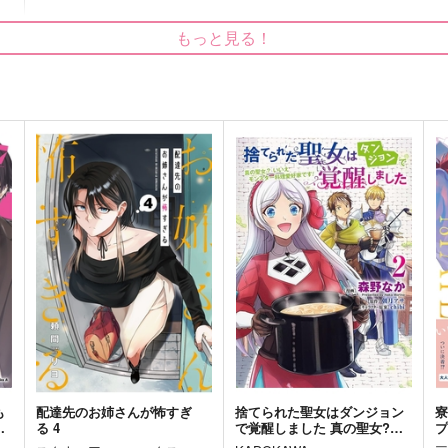
迷宮庭園
月海庭園
もっと見る！
1,100
770
7
円
円
（税込）
（税込）
不死川実弥×冨岡義勇
水心子正秀×源清麿
サンプル
作品詳細
サンプル
作品詳細
も
配達先のお姉さんが怖すぎ
捨てられた聖女はダンジョン
子
る 4
で覚醒しました 真の聖女?い
し
いえモンスター料理愛好家で