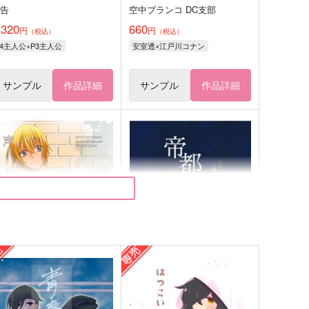
夢告
空中ブランコ DC支部
,320
660
円
円
（税込）
（税込）
P4主人公×P3主人公
安室透×江戸川コナン
サンプル
作品詳細
サンプル
作品詳細