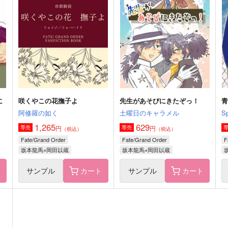
滅びぬ魂の唄
かわいさ訴訟
空中ブランコ
空中ブランコ＋楽々。
605
550
5
円
円
（税込）
（税込）
リヴァイ×ハンジ
アーサー×アントーニョ
サンプル
作品詳細
サンプル
作品詳細
に
咲くやこの花撫子よ
先生があそびにきたぞっ！
阿修羅の如く
土曜日のキャラメル
S
1,265
629
円
円
専売
専売
（税込）
（税込）
Fate/Grand Order
Fate/Grand Order
F
坂本龍馬×岡田以蔵
坂本龍馬×岡田以蔵
ト
サンプル
カート
サンプル
カート
ス
余生延長！弐
君と揺蕩う夢を見る