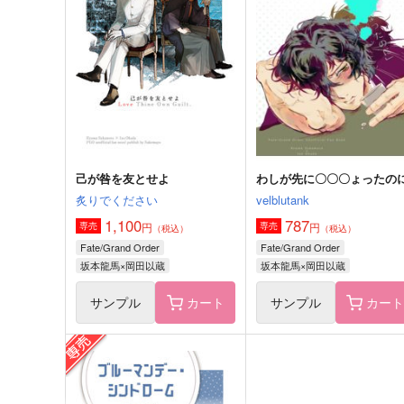
ありふれた独占欲
Gifted
空中ブランコ＋楽々。
空中ブランコ
2,200
660
円
円
（税込）
（税込）
アーサー×アントーニョ
鍾離×タルタリヤ
サンプル
作品詳細
サンプル
作品詳細
己が咎を友とせよ
わしが先に〇〇〇ょったの
炙りでください
velblutank
1,100
787
円
円
専売
専売
（税込）
（税込）
Fate/Grand Order
Fate/Grand Order
坂本龍馬×岡田以蔵
坂本龍馬×岡田以蔵
サンプル
カート
サンプル
カー
帝都夏の陣
彼女のワークライフバラン