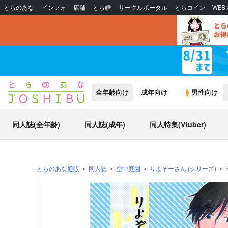
とらのあな
インフォ
店舗
とら婚
サークルポータル
とらコイン
WE
全年齢向け
成年向け
男性向け
同人誌(全年齢)
同人誌(成年)
同人特集(Vtuber)
とらのあな通販
同人誌
空中庭園
りよぞーさん
(シリーズ)