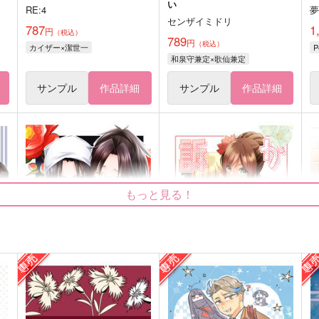
い
RE:4
センザイミドリ
787
1
円
（税込）
789
円
（税込）
カイザー×潔世一
和泉守兼定×歌仙兼定
サンプル
作品詳細
サンプル
作品詳細
もっと見る！