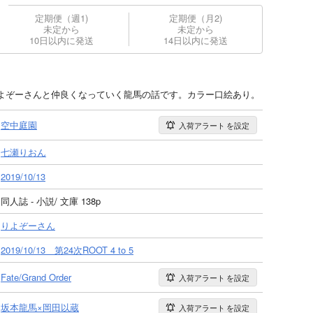
定期便（週1)
定期便（月2)
未定から
未定から
10日以内に発送
14日以内に発送
よぞーさんと仲良くなっていく龍馬の話です。カラー口絵あり。
空中庭園
入荷アラート
を設定
七瀬りおん
2019/10/13
同人誌 - 小説/ 文庫 138p
りよぞーさん
2019/10/13 第24次ROOT 4 to 5
Fate/Grand Order
入荷アラート
を設定
坂本龍馬×岡田以蔵
入荷アラート
を設定