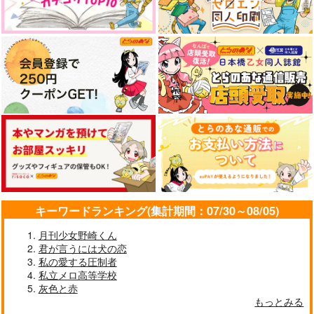
惑星ヴァリアキリ
2,357
円
（税込）
944
1,572
円
円
（税込）
カラスバ
（税込）
沙明
三井寿×宮城リョータ
サンプル
サンプル
サンプル
作品詳細
作品詳細
作品詳細
キーワードランキング(集計期間：07/30～08/05)
月刊少女野崎くん
君が言うには犬の恋
私の愛する圧制者
ギャラクシィ・ルセッ
新人ちゃんバイトの時
藍い果実とエンドロー
私立メロ高等学校
ト
間です
ルへ
灰色と赤
惑星ヴァリアキリ
ダイイチ部隊
もっとみる
ダイイチ部隊