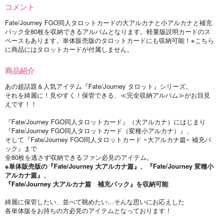
コメント
Fate/Journey FGO同人タロットカードの大アルカナと小アルカナと補充
パック全80枚を収納できるアルバムとなります。軽量版説明カードのス
ペースもあります。単体販売版のタロットカードにも収納可能！※こちら
に商品にはタロットカードが付属しません。
商品紹介
あの超話題＆人気アイテム『Fate/Journey タロット』シリーズ。
それを綺麗に！見やすく！保管できる、≪完全収納アルバム≫がお目見
えです！！
『Fate/Journey FGO同人タロットカード』（大アルカナ）にはじまり
『Fate/Journey FGO同人タロットカード（変種小アルカナ）』、
そして『Fate/Journey FGO同人タロットカード ~大アルカナ篇~ 補充パ
ック』まで
全80枚を逃さず収納できるファン必見のアイテム。
※単体販売版の『Fate/Journey 大アルカナ篇』、『Fate/Journey 変種小
アルカナ篇』、
『Fate/Journey 大アルカナ篇 補充パック』を収納可能
綺麗に保管したい、並べて眺めたい…そんな思いにお応えした
各単体版をお持ちの方必見のアイテムとなっております！