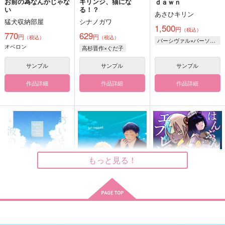
お前の為なんかじゃな
キリンジ、猫にな
ｄａｗｎ
い
る！？
あさひキリン
猛犬収納部屋
シナノガワ
1,500
円
（税込）
770
629
円
円
（税込）
（税込）
パーシヴァル×バーソロミュー
オベロン
高杉晋作×ぐだ子
サンプル
サンプル
サンプル
作品詳細
作品詳細
作品詳細
もっと見る！
あいまいな波のあいま
jet-lagged.
はんぶんこのエブレシ