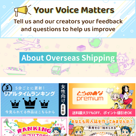
ェ
kirin11
kirin11
惑星ヴァリアキリ
944
1,257
円
円
（税込）
（税込）
3,144
円
（税込）
三井寿×宮城リョータ
青峰大輝×若松孝輔
ガイ
サンプル
サンプル
サンプル
作品詳細
作品詳細
作品詳細
バレンタイン大作戦
ベノム・アンチノミー
記憶の檻-
（ノープラン）
Observer's Regret-
惑星ヴァリアキリ
kirin11