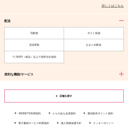
クー・フーリン×エミヤ
詳しくはこちら
サンプル
サンプル
サンプル
作品詳細
作品詳細
作品詳細
配送
宅配便
ポスト投函
店頭受取
おまとめ配送
11,000円（税込）以上で送料当社負担
便利な機能/サービス
Fate/GOMEMO10
Lolinci
店舗を探す
Charlastor Talot
ワダメモ
mochi mochi
SBYROS
785
1,572
770
円
円
円
（税込）
（税込）
（税込）
WEBSITE利用規約
とらのあな会員規約
通信販売ポイント規約
アラスター×チャーリー
電子書籍サービス利用規約
個人情報保護方針
クッキーポリシー