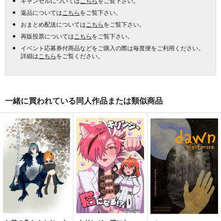
キャンセルについては
こちら
をご覧下さい。
返品については
こちら
をご覧下さい。
おまとめ配送については
こちら
をご覧下さい。
再販投票については
こちら
をご覧下さい。
イベント応募券付商品などをご購入の際は毎度便をご利用ください。
詳細は
こちら
をご覧ください。
一緒に買われている同人作品または類似商品