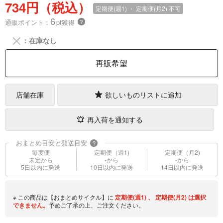
734円（税込）
定期便(週1) ・ 定期便(月2)
不可
6
通販ポイント：
pt獲得
？
╳
：在庫なし
再販希望
店舗在庫
欲しいものリストに追加
再入荷を通知する
おまとめ目安と発送目安
?
毎度便
定期便（週1)
定期便（月2)
未定から
-から
-から
5日以内に発送
10日以内に発送
14日以内に発送
※ この商品は【おまとめサイクル】に
定期便(週1)
、
定期便(月2)
は選択
できません。
予めご了承の上、ご注文ください。