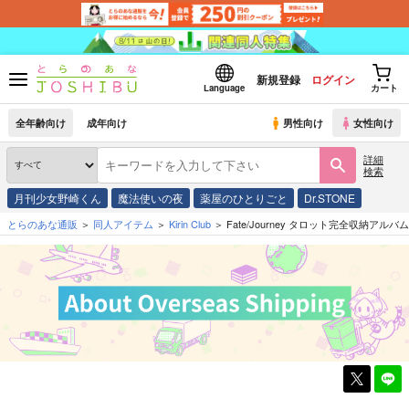
新規登録
ログイン
Language
カート
全年齢向け
成年向け
男性向け
女性向け
詳細
検索
月刊少女野崎くん
魔法使いの夜
薬屋のひとりごと
Dr.STONE
とらのあな通販
同人アイテム
Kirin Club
Fate/Journey タロット完全収納アル