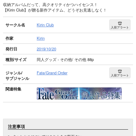
収納アルバムだって、高クオリティかつハイセンス！
【Kirin Club】が贈る新作アイテム、どうぞお見逃しなく！
サークル名
Kirin Club
入荷アラート
作家
Kirin
発行日
2019/10/20
種別/サイズ
同人グッズ - その他/ その他 88p
ジャンル/
Fate/Grand Order
入荷アラート
サブジャンル
関連特集
注意事項