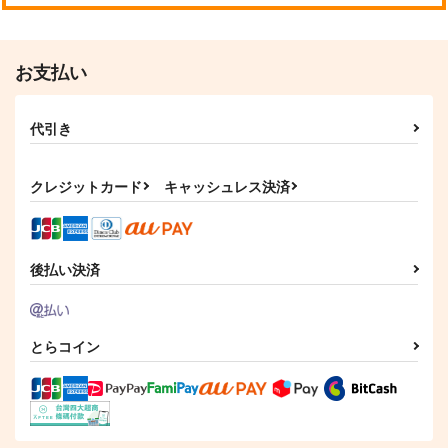
1,572
944
2,357
円
円
円
（税込）
（税込）
（税込）
スグリ
ペパー×アオイ
お支払い
サンプル
サンプル
サンプル
作品詳細
作品詳細
作品詳細
代引き
クレジットカード
キャッシュレス決済
後払い決済
とらコイン
Fate/Grand Order ma
Fate/Grand Order ma
一夜
terial XVII
terial XXI
プリン倶楽部
TYPE-MOON
TYPE-MOON
787
円
（税込）
1,650
2,200
円
円
（税込）
（税込）