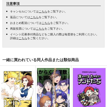
注意事項
キャンセルについては
こちら
をご覧下さい。
返品については
こちら
をご覧下さい。
おまとめ配送については
こちら
をご覧下さい。
再販投票については
こちら
をご覧下さい。
イベント応募券付商品などをご購入の際は毎度便をご利用ください。
詳細は
こちら
をご覧ください。
一緒に買われている同人作品または類似商品