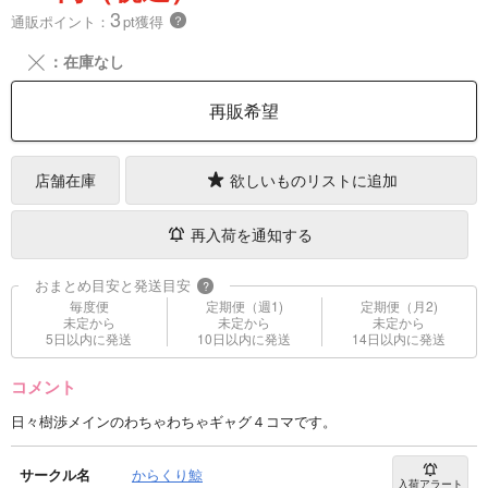
3
通販ポイント：
pt獲得
？
╳
：在庫なし
再販希望
店舗在庫
欲しいものリストに追加
再入荷を通知する
おまとめ目安と発送目安
?
毎度便
定期便（週1)
定期便（月2)
未定から
未定から
未定から
5日以内に発送
10日以内に発送
14日以内に発送
コメント
日々樹渉メインのわちゃわちゃギャグ４コマです。
サークル名
からくり鯨
入荷アラート