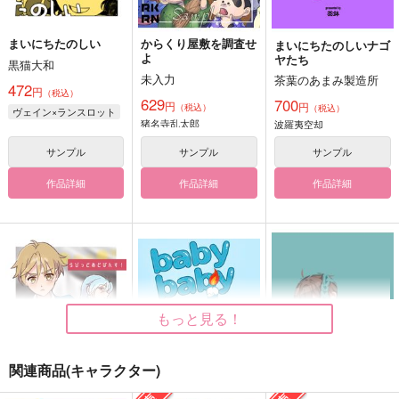
まいにちたのしい
からくり屋敷を調査せ
まいにちたのしいナゴ
よ
ヤたち
黒猫大和
未入力
茶葉のあまみ製造所
472
円
（税込）
629
700
円
円
（税込）
（税込）
ヴェイン×ランスロット
猪名寺乱太郎
波羅夷空却
サンプル
サンプル
サンプル
作品詳細
作品詳細
作品詳細
もっと見る！
関連商品(キャラクター)