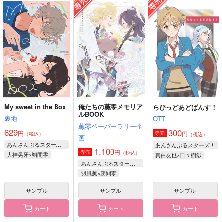
らぴっどあどばんす！
baby baby
まくあい
OTT
ジュラ紀
駒込
300
472
629
円
円
円
（税込）
（税込）
（税込）
真白友也×日々樹渉
日々樹渉×天祥院英智
真白友也×日々樹渉
サンプル
サンプル
サンプル
作品詳細
作品詳細
作品詳細
My sweet in the Box
俺たちの薫零メモリア
らぴっどあどばんす！
ルBOOK
裏地
OTT
薫零ペーパーラリー企
629
300
円
円
専売
（税込）
（税込）
画
あんさんぶるスターズ！
あんさんぶるスターズ！
1,100
円
専売
（税込）
大神晃牙×朔間零
真白友也×日々樹渉
あんさんぶるスターズ！
羽風薫×朔間零
サンプル
サンプル
サンプル
カート
カート
カート
その全部が思い出の味
The Way We Touch
Confettis2