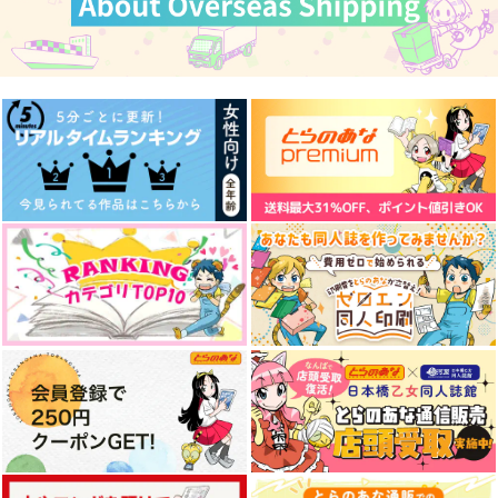
629
330
円
円
（税込）
（税込）
787
円
（税込）
日々樹渉×天祥院英智
真白友也×日々樹渉
日々樹渉×天祥院英智
サンプル
サンプル
サンプル
作品詳細
作品詳細
作品詳細
祝福
きみがすきだよ
baby baby
朱華の空
中性浮力
ジュラ紀
787
629
472
円
円
専売
専売
円
専売
（税込）
（税込）
（税込）
あんさんぶるスターズ！
あんさんぶるスターズ！
あんさんぶるスターズ！
羽風薫×朔間零
羽風薫×朔間零
日々樹渉×天祥院英智
サンプル
サンプル
サンプル
大きなハート
galleria fotografica
恋してほしいわけでは
なかった
カート
カート
カート
ジュラ紀
Cotton Candy
ブレイクタイム
629
1,257
円
円
（税込）
（税込）