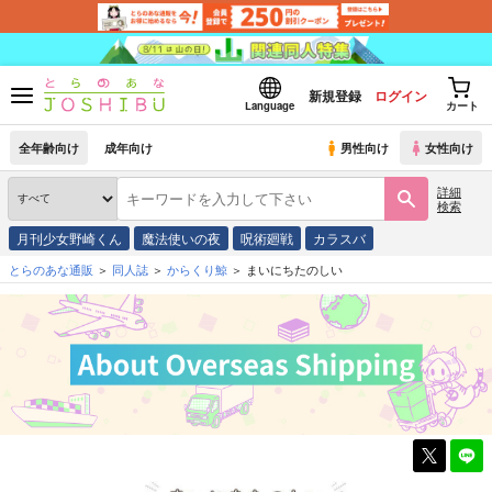
新規登録
ログイン
Language
カート
全年齢向け
成年向け
男性向け
女性向け
詳細
検索
月刊少女野崎くん
魔法使いの夜
呪術廻戦
カラスバ
とらのあな通販
同人誌
からくり鯨
まいにちたのしい