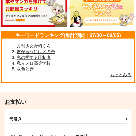
275
円
日々樹渉
（税込）
日々樹渉×天祥院英智
氷鷹北斗×日々樹渉
サンプル
サンプル
サンプル
作品詳細
作品詳細
作品詳細
キーワードランキング(集計期間：07/30～08/05)
月刊少女野崎くん
君が言うには犬の恋
私の愛する圧制者
私立メロ高等学校
灰色と赤
SAKUHATA
幸福の定義
ちぐはぐに恋
もっとみる
１２。
アメノコ
ぽてちをよいしょ
787
1,100
787
円
円
専売
専売
円
専売
（税込）
（税込）
（税込）
あんさんぶるスターズ！
あんさんぶるスターズ！
あんさんぶるスターズ！
朔間零×大神晃牙
朔間零×羽風薫
朔間零×羽風薫
お支払い
サンプル
サンプル
サンプル
からくりデビルとカス
ポストカード鯨
ごっつAかんじ
タードマーチ
代引き
柿田坂
ゲンサイテイ
カート
カート
カート
お月見団子
315
700
円
円
（税込）
（税込）
1,257
円
（税込）
オルガマリー・アニムス