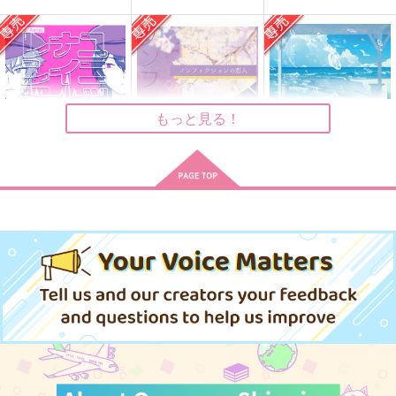
ブレイクタイム
チョコと唐辛子
Cotton Candy
572
1,320
2,357
円
円
円
（税込）
（税込）
（税込）
氷鷹北斗×日々樹渉
真白友也×日々樹渉
日々樹渉×天祥院英智
サンプル
サンプル
サンプル
もっと見る！
作品詳細
作品詳細
作品詳細
ユニットナイレンアイ
ノンフィクションの恋
Fatum
人
くず弐
朱華の空
朱華の空
330
2,357
円
専売
円
専売
（税込）
（税込）
787
円
専売
（税込）
あんさんぶるスターズ！
あんさんぶるスターズ！
あんさんぶるスターズ！
大神晃牙×朔間零
羽風薫×朔間零
羽風薫×朔間零
サンプル
サンプル
サンプル
マイスイートダーリ
瞬く星のきらめきよ
Fall
ン！
カート
カート
カート
ひまわりサブレ
駒込
ジュラ紀