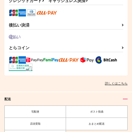
クレジットカード
キャッシュレス決済
フィア
神代類×天馬司
サンプル
サンプル
サンプル
後払い決済
作品詳細
作品詳細
作品詳細
とらコイン
After the Dot, The Da
OFF THE RECORD
零敬ログ本
ys Continue
tabacconomi
重力加速度
oshokuzi
787
550
円
専売
円
専売
（税込）
（税込）
2,987
詳しくはこちら
円
専売
（税込）
あんさんぶるスターズ！
あんさんぶるスターズ！
あんさんぶるスターズ！
朔間零×羽風薫
朔間零×蓮巳敬人
朔間零×羽風薫
配送
インドラ神のバレンタ
ちみけもRPG
サンプル
サンプル
サンプル
イン騒動
なむなむ。
宅配便
ポスト投函
くみさんち
カート
カート
カート
715
円
（税込）
787
店頭受取
おまとめ配送
円
（税込）
五条悟×夏油傑
インドラ