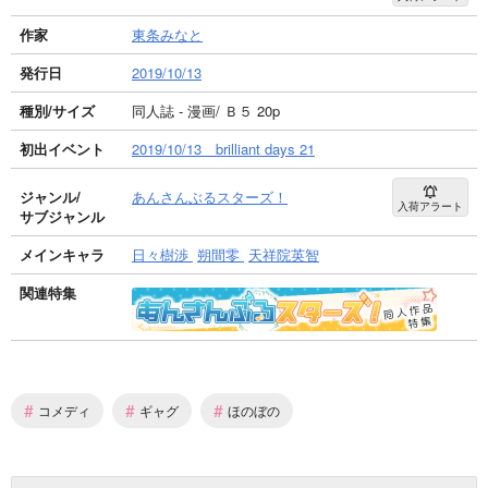
作家
東条みなと
発行日
2019/10/13
種別/サイズ
同人誌 - 漫画/ Ｂ５ 20p
初出イベント
2019/10/13 brilliant days 21
ジャンル/
あんさんぶるスターズ！
入荷アラート
サブジャンル
メインキャラ
日々樹渉
朔間零
天祥院英智
関連特集
#
#
#
コメディ
ギャグ
ほのぼの